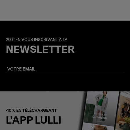
20 € EN VOUS INSCRIVANT À LA
NEWSLETTER
-10% EN TÉLÉCHARGEANT
L'APP LULLI