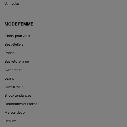
Vanrycke
MODE FEMME
Choisi pour vous
Best-Sellers
Robes
Baskets femme
Sweatshirt
Jeans
Sacs à main
Bijoux tendances
Doudounes et Parkas
Maison déco
Beauté