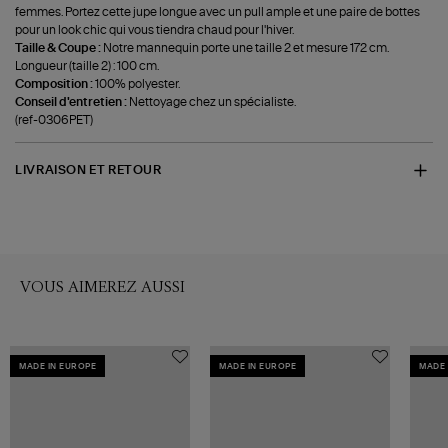
femmes. Portez cette jupe longue avec un pull ample et une paire de bottes
pour un look chic qui vous tiendra chaud pour l'hiver.
Taille & Coupe :
Notre mannequin porte une taille 2 et mesure 172 cm.
Longueur (taille 2) : 100 cm.
Composition :
100% polyester.
Conseil d'entretien :
Nettoyage chez un spécialiste.
(ref-0306PET)
LIVRAISON ET RETOUR
VOUS AIMEREZ AUSSI
MADE IN EUROPE
MADE IN EUROPE
MADE 