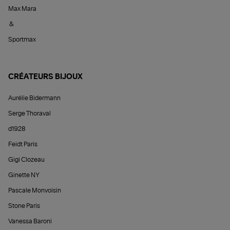
Max Mara
&
Sportmax
CRÉATEURS BIJOUX
Aurélie Bidermann
Serge Thoraval
d1928
Feidt Paris
Gigi Clozeau
Ginette NY
Pascale Monvoisin
Stone Paris
Vanessa Baroni