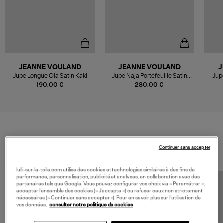
JEANNE VOULAND
JEANNE VOULAND
J
Jupe Longue Ola Satin Kaki
Jupe Naja Portefeuille Satin
Jup
Noir
190,00 €
280,00 €
VOS DERNIERS PRODUITS VUS
Continuer sans accepter
lulli-sur-la-toile.com utilise des cookies et technologies similaires à des fins de
performance, personnalisation, publicité et analyses, en collaboration avec des
partenaires tels que Google. Vous pouvez configurer vos choix via « Paramétrer »,
accepter l’ensemble des cookies (« J’accepte ») ou refuser ceux non strictement
nécessaires (« Continuer sans accepter »). Pour en savoir plus sur l’utilisation de
vos données,
consulter notre politique de cookies