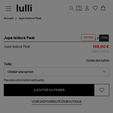
Aller au contenu principal
Accueil
Jupe Isidore Peat
SOLDES
-70%
Jupe Isidore Peat
Partager
Jupe Isidore Peat
198,00 €
660,00 €
Guide des tailles
Taille
Prendre votre taille habituelle.
AJOUTER AU PANIER
VOIR DISPONIBILITÉ EN BOUTIQUE