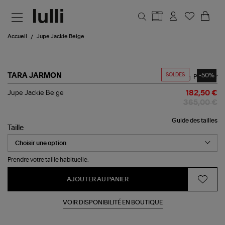
Aller au contenu principal
Accueil
Jupe Jackie Beige
SOLDES
-50%
TARA JARMON
Partager
Jupe
Jupe Jackie Beige
182,50 €
Jackie
365,00 €
Beige
Guide des tailles
Taille
Prendre votre taille habituelle.
AJOUTER AU PANIER
VOIR DISPONIBILITÉ EN BOUTIQUE