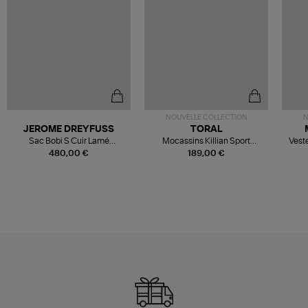
NOUVELLE COLLECTION
N
JEROME DREYFUSS
TORAL
Sac Bobi S Cuir Lamé
Mocassins Killian Sport
Veste
Champagne
Mousse
480,00 €
189,00 €