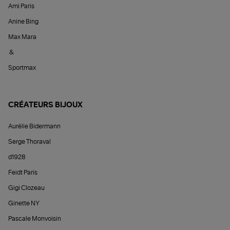
Ami Paris
Anine Bing
Max Mara
&
Sportmax
CRÉATEURS BIJOUX
Aurélie Bidermann
Serge Thoraval
d1928
Feidt Paris
Gigi Clozeau
Ginette NY
Pascale Monvoisin