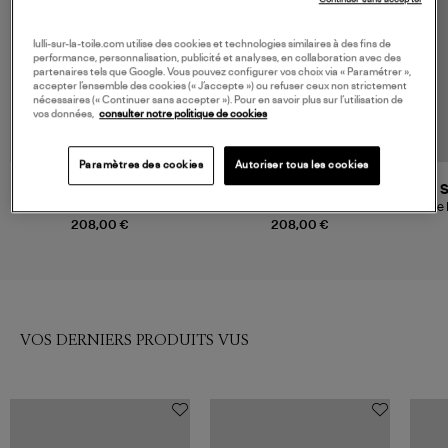
lulli-sur-la-toile.com utilise des cookies et technologies similaires à des fins de
performance, personnalisation, publicité et analyses, en collaboration avec des
partenaires tels que Google. Vous pouvez configurer vos choix via « Paramétrer »,
accepter l’ensemble des cookies (« J’accepte ») ou refuser ceux non strictement
nécessaires (« Continuer sans accepter »). Pour en savoir plus sur l’utilisation de
vos données,
consulter notre politique de cookies
Paramètres des cookies
Autoriser tous les cookies
RAILS
RAILS
Jupe Romina Ivory
Jupe Dax Rouge Romantic
Jupe 
208,00 €
208,00 €
VOS DERNIERS PRODUITS VUS