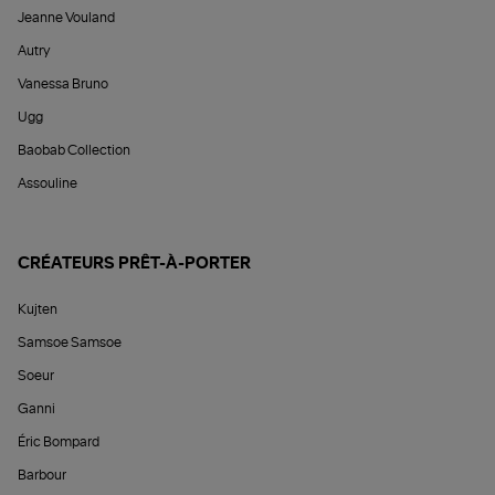
Jeanne Vouland
Autry
Vanessa Bruno
Ugg
Baobab Collection
Assouline
CRÉATEURS PRÊT-À-PORTER
Kujten
Samsoe Samsoe
Soeur
Ganni
Éric Bompard
Barbour