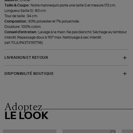
Made in :
Chine.
Taille & Coupe :
Notre mannequin porte une taille S et mesure 172 cm.
Longueur (taille S) : 80 cm.
Tour de taille : 34 cm.
Composition :
93% polyester et 7% polyamide.
Doublure : 100% coton.
Conseil d'entretien :
Lavage à la main. Ne pas blanchir. Séchage au tambour
interdit. Repassage doux à 110° max. Nettoyage à sec interdit.
(ref-TXJUP43TX115T116)
LIVRAISON ET RETOUR
DISPONIBILITÉ BOUTIQUE
Adoptez
LE LOOK