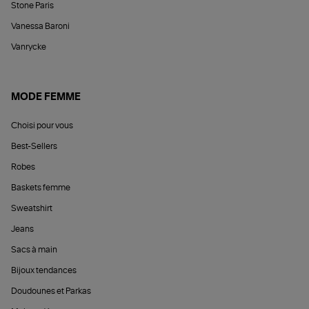
Stone Paris
Vanessa Baroni
Vanrycke
MODE FEMME
Choisi pour vous
Best-Sellers
Robes
Baskets femme
Sweatshirt
Jeans
Sacs à main
Bijoux tendances
Doudounes et Parkas