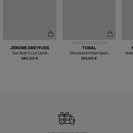
NOUVELLE COLLECTION
N
JEROME DREYFUSS
TORAL
Sac Bobi S Cuir Lamé
Mocassins Killian Sport
Veste
Champagne
Mousse
480,00 €
189,00 €