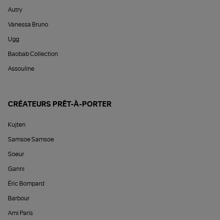
Autry
Vanessa Bruno
Ugg
Baobab Collection
Assouline
CRÉATEURS PRÊT-À-PORTER
Kujten
Samsoe Samsoe
Soeur
Ganni
Éric Bompard
Barbour
Ami Paris