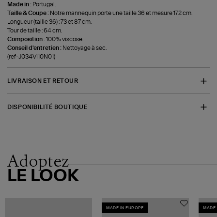
Made in :
Portugal.
Taille & Coupe :
Notre mannequin porte une taille 36 et mesure 172 cm.
Longueur (taille 36) : 73 et 87 cm.
Tour de taille : 64 cm.
Composition :
100% viscose.
Conseil d'entretien :
Nettoyage à sec.
(ref-J034VI10N01)
LIVRAISON ET RETOUR
DISPONIBILITÉ BOUTIQUE
Adoptez
LE LOOK
MADE IN EUROPE
MADE 