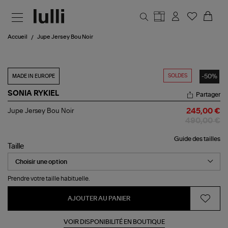
Aller au contenu principal
Accueil
Jupe Jersey Bou Noir
SOLDES
-50%
MADE IN EUROPE
SONIA RYKIEL
Partager
Jupe
Jupe Jersey Bou Noir
245,00 €
Jersey
490,00 €
Bou
Noir
Guide des tailles
Taille
Prendre votre taille habituelle.
AJOUTER AU PANIER
VOIR DISPONIBILITÉ EN BOUTIQUE