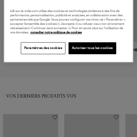
lulli-sur-la-toile.com utilise des cookies et technologies similaires à des fins de
performance, personnalisation, publicité et analyses, en collaboration avec des
partenaires tels que Google. Vous pouvez configurer vos choix via « Paramétrer »,
accepter l’ensemble des cookies (« J’accepte ») ou refuser ceux non strictement
nécessaires (« Continuer sans accepter »). Pour en savoir plus sur l’utilisation de
vos données,
consulter notre politique de cookies
Paramètres des cookies
Autoriser tous les cookies
MARANT ÉTOILE
ISABEL MARANT
CH
Jupe Rosinda Black
Jupe Berenice Black
350,00 €
350,00 €
VOS DERNIERS PRODUITS VUS