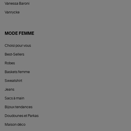
Vanessa Baroni
Vanrycke
MODE FEMME
Choisi pour vous
Best-Sellers
Robes
Baskets femme
Sweatshirt
Jeans
Sacs à main
Bijoux tendances
Doudounes et Parkas
Maison déco