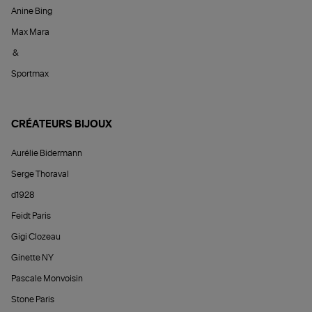
Anine Bing
Max Mara
&
Sportmax
CRÉATEURS BIJOUX
Aurélie Bidermann
Serge Thoraval
d1928
Feidt Paris
Gigi Clozeau
Ginette NY
Pascale Monvoisin
Stone Paris