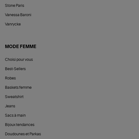
Stone Paris
Vanessa Baroni
Vanrycke
MODE FEMME
Choisi pour vous
Best-Sellers
Robes
Baskets femme
Sweatshirt
Jeans
Sacs à main
Bijoux tendances
Doudounes et Parkas