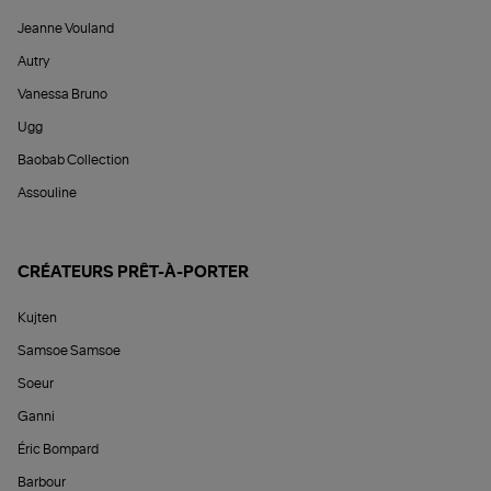
Jeanne Vouland
Autry
Vanessa Bruno
Ugg
Baobab Collection
Assouline
CRÉATEURS PRÊT-À-PORTER
Kujten
Samsoe Samsoe
Soeur
Ganni
Éric Bompard
Barbour