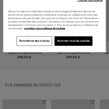
Continuer sans accepter
lulli-sur-la-toile.com utilise des cookies et technologies similaires à des fins de
performance, personnalisation, publicité et analyses, en collaboration avec des
partenaires tels que Google. Vous pouvez configurer vos choix via « Paramétrer »,
accepter l’ensemble des cookies (« J’accepte ») ou refuser ceux non strictement
nécessaires (« Continuer sans accepter »). Pour en savoir plus sur l’utilisation de
vos données,
consulter notre politique de cookies
Paramètres des cookies
Autoriser tous les cookies
VANESSA BRUNO
VANESSA BRUNO
Jupe Mi-Longue Boushra
Jupe Mi Longue Boushra
Jup
Marron
Marine
290,00 €
290,00 €
VOS DERNIERS PRODUITS VUS