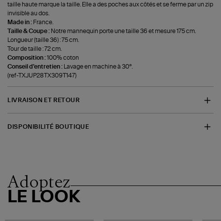
taille haute marque la taille. Elle a des poches aux côtés et se ferme par un zip
invisible au dos.
Made in :
France.
Taille & Coupe :
Notre mannequin porte une taille 36 et mesure 175 cm.
Longueur (taille 36) : 75 cm.
Tour de taille : 72 cm.
Composition :
100% coton
Conseil d'entretien :
Lavage en machine à 30°.
(ref-TXJUP28TX309T147)
LIVRAISON ET RETOUR
DISPONIBILITÉ BOUTIQUE
Adoptez
LE LOOK