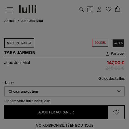
Aller au contenu principal
Accueil
Jupe Joel Miel
SOLDES
-40%
MADE IN FRANCE
TARA JARMON
Partager
Jupe
Jupe Joel Miel
147,00 €
Joel
245,00 €
Miel
Guide des tailles
Taille
Prendre votre taille habituelle.
AJOUTER AU PANIER
VOIR DISPONIBILITÉ EN BOUTIQUE