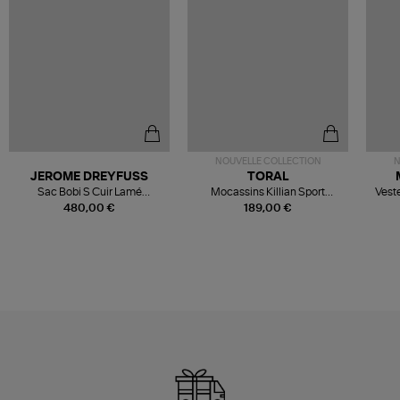
NOUVELLE COLLECTION
N
JEROME DREYFUSS
TORAL
Sac Bobi S Cuir Lamé
Mocassins Killian Sport
Veste
Champagne
Mousse
480,00 €
189,00 €