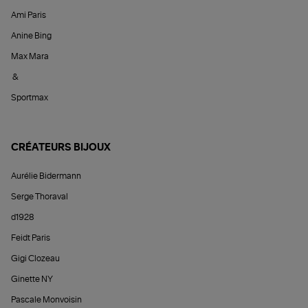
Ami Paris
Anine Bing
Max Mara
&
Sportmax
CRÉATEURS BIJOUX
Aurélie Bidermann
Serge Thoraval
d1928
Feidt Paris
Gigi Clozeau
Ginette NY
Pascale Monvoisin