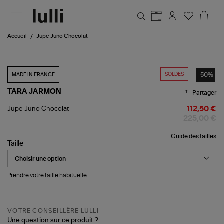
Aller au contenu principal
Accueil
Jupe Juno Chocolat
SOLDES
-50%
MADE IN FRANCE
TARA JARMON
Partager
Jupe
Jupe Juno Chocolat
112,50 €
Juno
225,00 €
Chocolat
Guide des tailles
Taille
Prendre votre taille habituelle.
VOTRE CONSEILLÈRE LULLI
Une question sur ce produit ?