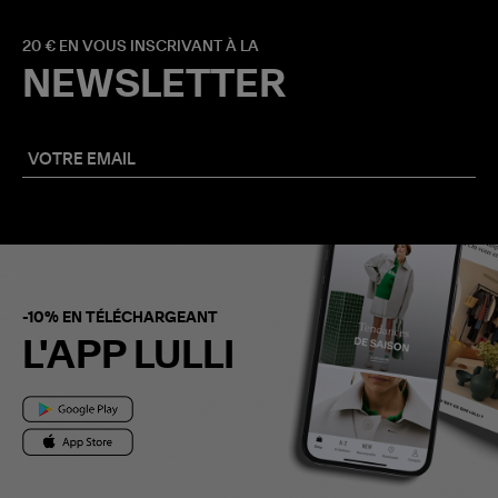
20 € EN VOUS INSCRIVANT À LA
NEWSLETTER
-10% EN TÉLÉCHARGEANT
L'APP LULLI