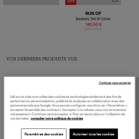
-50%
RUN OF
Baskets Teti W Silver
142,50 €
285,00 €
VOS DERNIERS PRODUITS VUS
Continuer sans accepter
lulli-sur-la-toile.com utilise des cookies et technologies similaires à des fins de
performance, personnalisation, publicité et analyses, en collaboration avec des
partenaires tels que Google. Vous pouvez configurer vos choix via « Paramétrer »,
accepter l’ensemble des cookies (« J’accepte ») ou refuser ceux non strictement
nécessaires (« Continuer sans accepter »). Pour en savoir plus sur l’utilisation de
vos données,
consulter notre politique de cookies
Paramètres des cookies
Autoriser tous les cookies