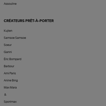
Assouline
CRÉATEURS PRÊT-À-PORTER
Kujten
Samsoe Samsoe
Soeur
Ganni
Éric Bompard
Barbour
Ami Paris
Anine Bing
Max Mara
&
Sportmax