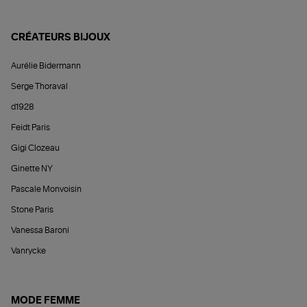
CRÉATEURS BIJOUX
Aurélie Bidermann
Serge Thoraval
d1928
Feidt Paris
Gigi Clozeau
Ginette NY
Pascale Monvoisin
Stone Paris
Vanessa Baroni
Vanrycke
MODE FEMME