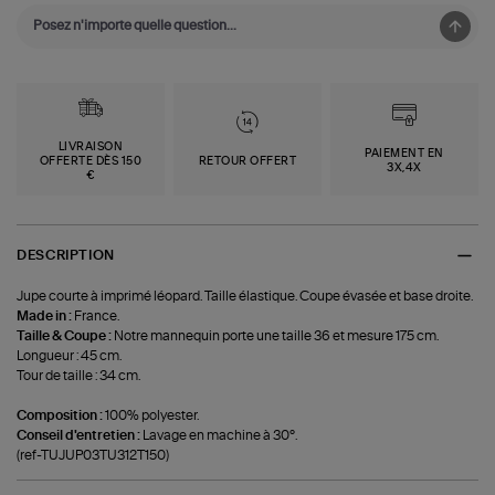
LIVRAISON
PAIEMENT EN
OFFERTE DÈS 150
RETOUR OFFERT
3X,4X
€
DESCRIPTION
Jupe courte à imprimé léopard. Taille élastique. Coupe évasée et base droite.
Made in :
France.
Taille & Coupe :
Notre mannequin porte une taille 36 et mesure 175 cm.
Longueur : 45 cm.
Tour de taille : 34 cm.
Composition :
100% polyester.
Conseil d'entretien :
Lavage en machine à 30°.
(ref-TUJUP03TU312T150)