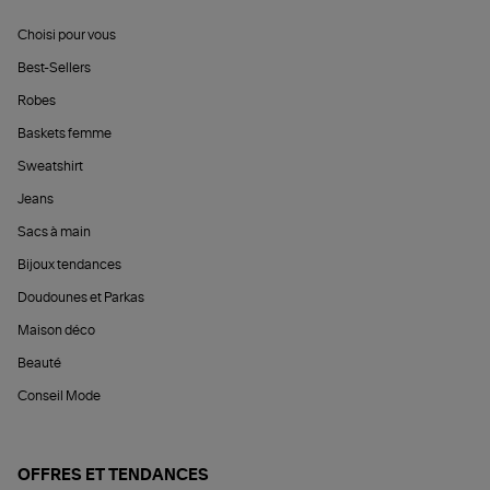
Choisi pour vous
Best-Sellers
Robes
Baskets femme
Sweatshirt
Jeans
Sacs à main
Bijoux tendances
Doudounes et Parkas
Maison déco
Beauté
Conseil Mode
OFFRES ET TENDANCES