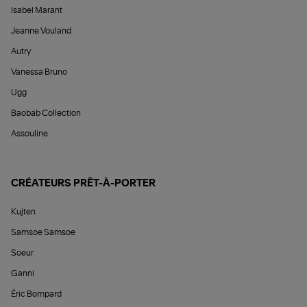
Isabel Marant
Jeanne Vouland
Autry
Vanessa Bruno
Ugg
Baobab Collection
Assouline
CRÉATEURS PRÊT-À-PORTER
Kujten
Samsoe Samsoe
Soeur
Ganni
Éric Bompard