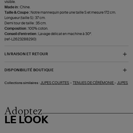
visible.
Made in :
Chine.
Taille & Coupe :
Notre mannequin porte une taille S et mesure 172 cm.
Longueur (taille S) : 37 cm.
Demi tour de taille : 35 cm.
Composition :
100% coton.
Conseil d'entretien :
Lavage délicat en machine à 30°.
(ref-L2623288290)
LIVRAISON ET RETOUR
DISPONIBILITÉ BOUTIQUE
-
-
JUPES COURTES
TENUES DE CÉRÉMONIE
JUPES
Collections similaires :
Adoptez
LE LOOK