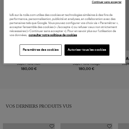
Continuer sans accepter
lulli-sur-la-toile.com utilise des cookies et technologies similaires à des fins de
performance, personnalisation, publicité et analyses, en collaboration avec des
partenaires tels que Google. Vous pouvez configurer vos choix via « Paramétrer »,
accepter l’ensemble des cookies (« J’accepte ») ou refuser ceux non strictement
nécessaires (« Continuer sans accepter »). Pour en savoir plus sur l’utilisation de
vos données,
consulter notre politique de cookies
Paramètres des cookies
Autoriser tous les cookies
MAIÔ PARIS
MAIÔ PARIS
MA
Jupe Flora Noir
Jupe Flora Rouge
Jup
180,00 €
180,00 €
VOS DERNIERS PRODUITS VUS