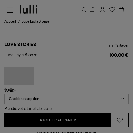
Aller au contenu principal
Accueil
Jupe Layla Bronze
LOVE STORIES
Partager
Jupe
Jupe Layla Bronze
100,00 €
Layla
Bronze
Taille
Prendre votre taille habituelle.
AJOUTER AU PANIER