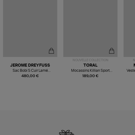
NOUVELLE COLLECTION
N
JEROME DREYFUSS
TORAL
Sac Bobi S Cuir Lamé
Mocassins Killian Sport
Veste
Champagne
Mousse
480,00 €
189,00 €