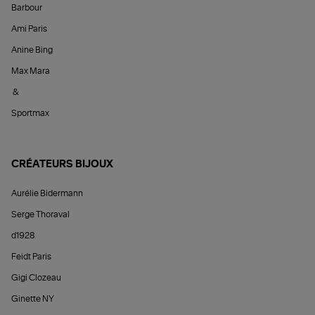
Barbour
Ami Paris
Anine Bing
Max Mara
&
Sportmax
CRÉATEURS BIJOUX
Aurélie Bidermann
Serge Thoraval
d1928
Feidt Paris
Gigi Clozeau
Ginette NY