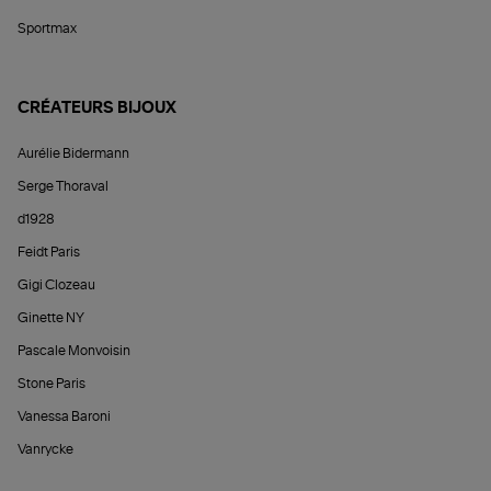
Sportmax
CRÉATEURS BIJOUX
Aurélie Bidermann
Serge Thoraval
d1928
Feidt Paris
Gigi Clozeau
Ginette NY
Pascale Monvoisin
Stone Paris
Vanessa Baroni
Vanrycke