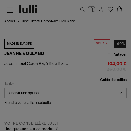
Aller au contenu principal
Accueil
Jupe Littoral Coton Rayé Bleu Blanc
SOLDES
-60%
MADE IN EUROPE
JEANNE VOULAND
Partager
Jupe
Jupe Littoral Coton Rayé Bleu Blanc
104,00 €
Littoral
260,00 €
Coton
Rayé
Guide des tailles
Bleu
Taille
Blanc
Prendre votre taille habituelle.
VOTRE CONSEILLÈRE LULLI
Une question sur ce produit ?