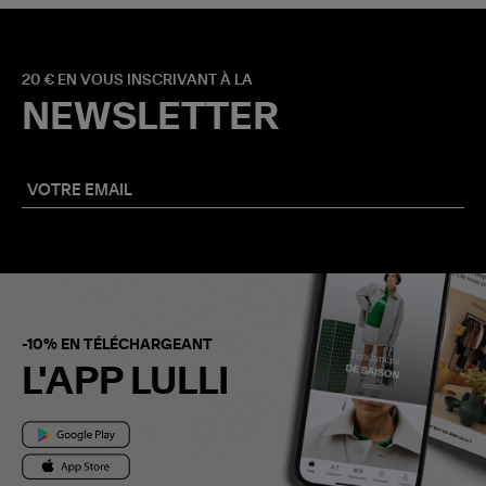
20 € EN VOUS INSCRIVANT À LA
NEWSLETTER
-10% EN TÉLÉCHARGEANT
L'APP LULLI