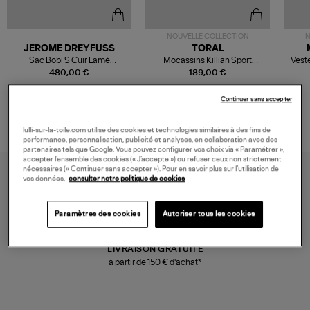
NOUVELLE COLLECTION
N
JEROME DREYFUSS
TORAL
Sac Bobi S Cuir Lamé
Mocassins Killian Sport
Veste
Champagne
Mousse
480,00 €
189,00 €
Continuer sans accepter
lulli-sur-la-toile.com utilise des cookies et technologies similaires à des fins de
performance, personnalisation, publicité et analyses, en collaboration avec des
partenaires tels que Google. Vous pouvez configurer vos choix via « Paramétrer »,
accepter l’ensemble des cookies (« J’accepte ») ou refuser ceux non strictement
nécessaires (« Continuer sans accepter »). Pour en savoir plus sur l’utilisation de
vos données,
consulter notre politique de cookies
Paramètres des cookies
Autoriser tous les cookies
LIVRAISON GRATUITE
à partir de 150 € d'achat*