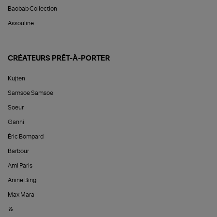
Baobab Collection
Assouline
CRÉATEURS PRÊT-À-PORTER
Kujten
Samsoe Samsoe
Soeur
Ganni
Éric Bompard
Barbour
Ami Paris
Anine Bing
Max Mara
&