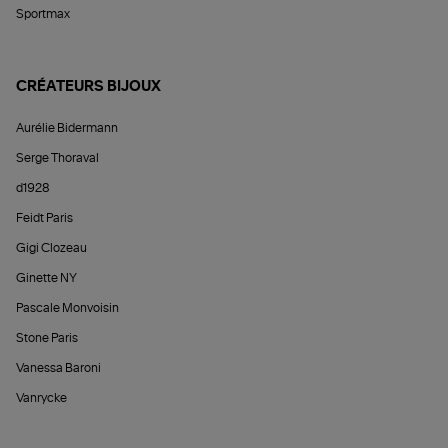
Sportmax
CRÉATEURS BIJOUX
Aurélie Bidermann
Serge Thoraval
d1928
Feidt Paris
Gigi Clozeau
Ginette NY
Pascale Monvoisin
Stone Paris
Vanessa Baroni
Vanrycke