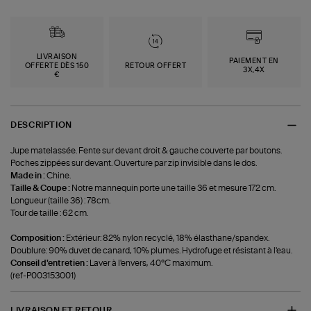
LIVRAISON
PAIEMENT EN
OFFERTE DÈS 150
RETOUR OFFERT
3X,4X
€
DESCRIPTION
Jupe matelassée. Fente sur devant droit & gauche couverte par boutons.
Poches zippées sur devant. Ouverture par zip invisible dans le dos.
Made in :
Chine.
Taille & Coupe :
Notre mannequin porte une taille 36 et mesure 172 cm.
Longueur (taille 36) : 78cm.
Tour de taille : 62 cm.
Composition :
Extérieur: 82% nylon recyclé, 18% élasthane/spandex.
Doublure: 90% duvet de canard, 10% plumes. Hydrofuge et résistant à l'eau.
Conseil d'entretien :
Laver à l'envers, 40°C maximum.
(ref-P003153001)
LIVRAISON ET RETOUR