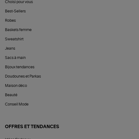
Choisi pour vous
Best-Sellers
Robes
Baskets femme
Sweatshirt
Jeans
Sacs à main
Bijoux tendances
Doudounes et Parkas
Maison déco
Beauté
Conseil Mode
OFFRES ET TENDANCES