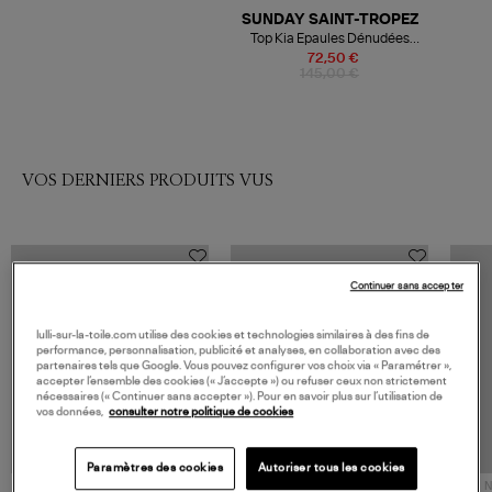
SUNDAY SAINT-TROPEZ
Top Kia Epaules Dénudées
Coton Blanc
72,50 €
145,00 €
VOS DERNIERS PRODUITS VUS
Continuer sans accepter
lulli-sur-la-toile.com utilise des cookies et technologies similaires à des fins de
performance, personnalisation, publicité et analyses, en collaboration avec des
partenaires tels que Google. Vous pouvez configurer vos choix via « Paramétrer »,
accepter l’ensemble des cookies (« J’accepte ») ou refuser ceux non strictement
nécessaires (« Continuer sans accepter »). Pour en savoir plus sur l’utilisation de
vos données,
consulter notre politique de cookies
Paramètres des cookies
Autoriser tous les cookies
NOUVELLE COLLECTION
N