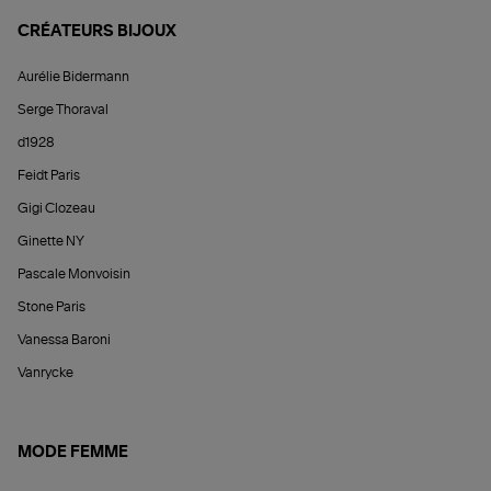
CRÉATEURS BIJOUX
Aurélie Bidermann
Serge Thoraval
d1928
Feidt Paris
Gigi Clozeau
Ginette NY
Pascale Monvoisin
Stone Paris
Vanessa Baroni
Vanrycke
MODE FEMME