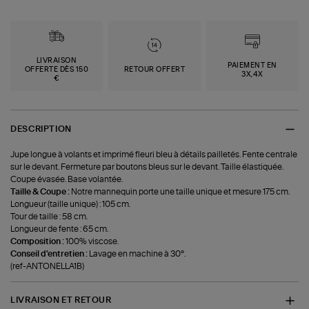
LIVRAISON
PAIEMENT EN
OFFERTE DÈS 150
RETOUR OFFERT
3X,4X
€
DESCRIPTION
Jupe longue à volants et imprimé fleuri bleu à détails pailletés. Fente centrale
sur le devant. Fermeture par boutons bleus sur le devant. Taille élastiquée.
Coupe évasée. Base volantée.
Taille & Coupe :
Notre mannequin porte une taille unique et mesure 175 cm.
Longueur (taille unique) : 105 cm.
Tour de taille : 58 cm.
Longueur de fente : 65 cm.
Composition :
100% viscose.
Conseil d'entretien :
Lavage en machine à 30°.
(ref-ANTONELLA1B)
LIVRAISON ET RETOUR