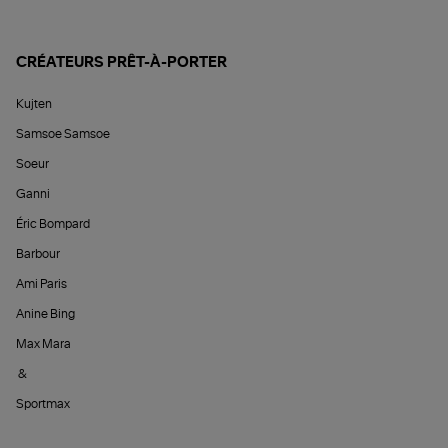
CRÉATEURS PRÊT-À-PORTER
Kujten
Samsoe Samsoe
Soeur
Ganni
Éric Bompard
Barbour
Ami Paris
Anine Bing
Max Mara
&
Sportmax