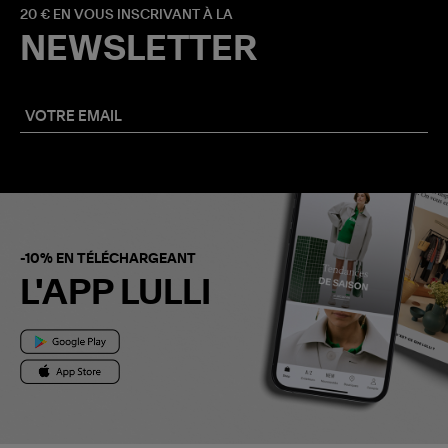
20 € EN VOUS INSCRIVANT À LA
NEWSLETTER
-10% EN TÉLÉCHARGEANT
L'APP LULLI