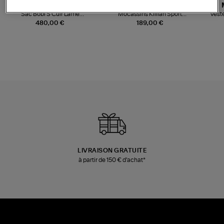
JEROME DREYFUSS
TORAL
Sac Bobi S Cuir Lamé
Mocassins Killian Sport
Veste
Champagne
Mousse
480,00 €
189,00 €
LIVRAISON GRATUITE
à partir de 150 € d'achat*