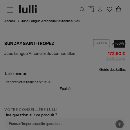
Aller au contenu principal
Accueil
Jupe Longue Antonella Boutonnée Bleu
SOLDES
-50%
SUNDAY SAINT-TROPEZ
Partager
Jupe
Jupe Longue Antonella Boutonnée Bleu
172,50 €
Longue
345,00 €
Antonella
Boutonnée
Guide des tailles
Bleu
Taille
unique
Prendre votre taille habituelle.
Épuisé
VOTRE CONSEILLÈRE LULLI
Une question sur ce produit ?