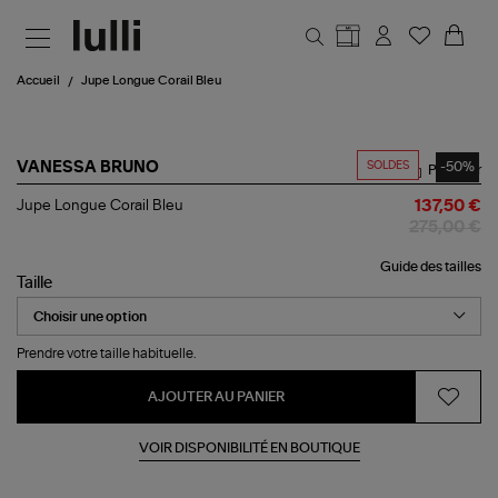
Aller au contenu principal
Accueil
Jupe Longue Corail Bleu
SOLDES
-50%
VANESSA BRUNO
Partager
Jupe
Jupe Longue Corail Bleu
137,50 €
Longue
275,00 €
Corail
Bleu
Guide des tailles
Taille
Prendre votre taille habituelle.
AJOUTER AU PANIER
VOIR DISPONIBILITÉ EN BOUTIQUE