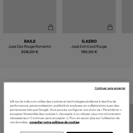
RAILS
G.KERO
Jupe Dax Rouge Romantic
Jupe Koh Kood Rouge
208,00 €
190,00 €
VOS DERNIERS PRODUITS VUS
Continuer sans accepter
lulli-sur-la-toile.com utilise des cookies et technologies similaires à des fins de
performance, personnalisation, publicité et analyses, en collaboration avec des
partenaires tels que Google. Vous pouvez configurer vos choix via « Paramétrer »,
accepter l’ensemble des cookies (« J’accepte ») ou refuser ceux non strictement
nécessaires (« Continuer sans accepter »). Pour en savoir plus sur l’utilisation de
vos données,
consulter notre politique de cookies