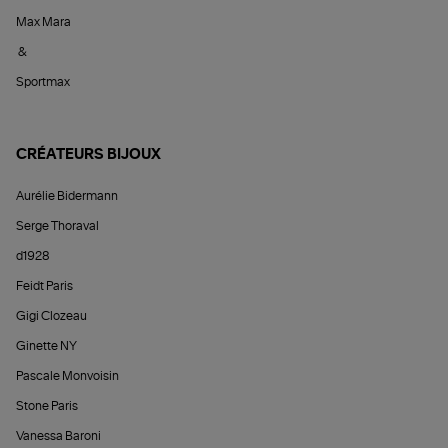
Max Mara
&
Sportmax
CRÉATEURS BIJOUX
Aurélie Bidermann
Serge Thoraval
d1928
Feidt Paris
Gigi Clozeau
Ginette NY
Pascale Monvoisin
Stone Paris
Vanessa Baroni