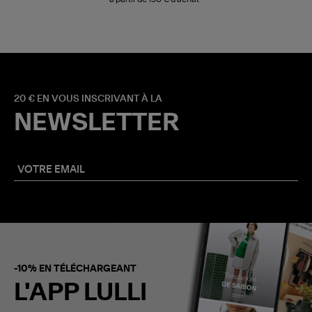
20 € EN VOUS INSCRIVANT À LA
NEWSLETTER
-10% EN TÉLÉCHARGEANT
L'APP LULLI