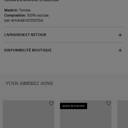
Ajustée à la taille avec un élastique.
Made in :
Tunisie.
Composition :
100% viscose.
(ref-4HVA48V07210724)
LIVRAISON ET RETOUR
DISPONIBILITÉ BOUTIQUE
VOUS AIMEREZ AUSSI
MADE IN EUROPE