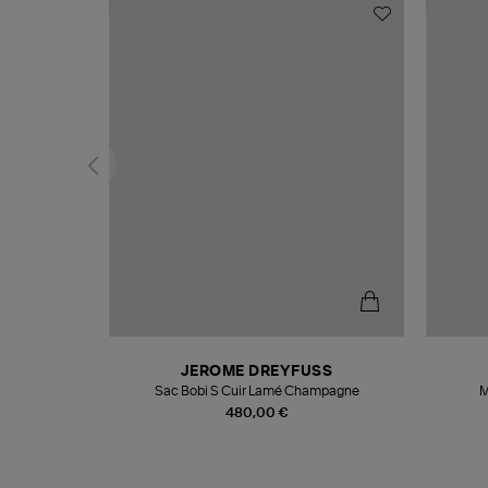
N
JEROME DREYFUSS
te
Sac Bobi S Cuir Lamé Champagne
M
480,00 €