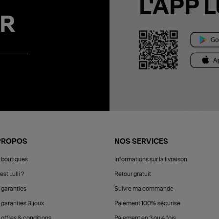
L'APP L
R
PROPOS
NOS SERVICES
 boutiques
Informations sur la livraison
est Lulli ?
Retour gratuit
 garanties
Suivre ma commande
 garanties Bijoux
Paiement 100% sécurisé
 offres & conditions
Paiement en 3 ou 4 fois