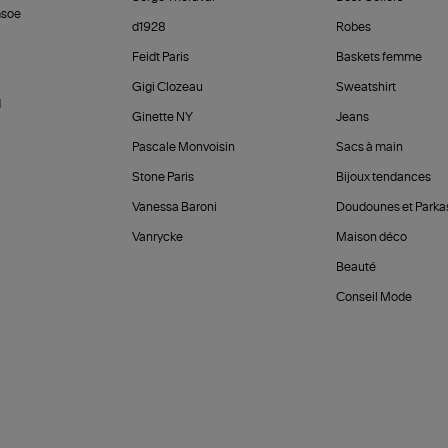
soe
d1928
Robes
Feidt Paris
Baskets femme
Gigi Clozeau
Sweatshirt
d
Ginette NY
Jeans
Pascale Monvoisin
Sacs à main
Stone Paris
Bijoux tendances
Vanessa Baroni
Doudounes et Parka
Vanrycke
Maison déco
Beauté
Conseil Mode