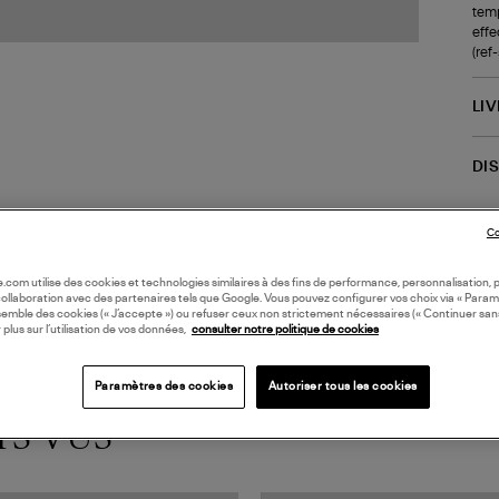
temp
effe
(re
LI
DI
Coll
Co
oile.com utilise des cookies et technologies similaires à des fins de performance, personnalisation, p
collaboration avec des partenaires tels que Google. Vous pouvez configurer vos choix via « Param
semble des cookies (« J’accepte ») ou refuser ceux non strictement nécessaires (« Continuer san
 plus sur l’utilisation de vos données,
consulter notre politique de cookies
Paramètres des cookies
Autoriser tous les cookies
TS VUS