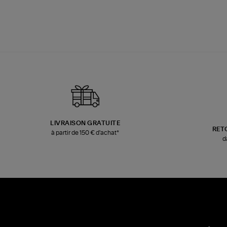
LIVRAISON GRATUITE
RET
à partir de 150 € d'achat*
d