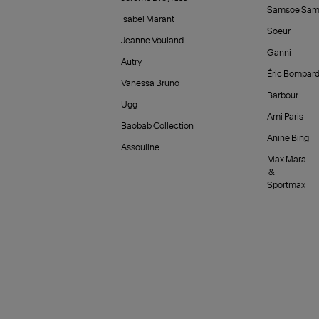
Samsoe Sam
Isabel Marant
Soeur
Jeanne Vouland
Ganni
Autry
Éric Bompar
Vanessa Bruno
Barbour
Ugg
Ami Paris
Baobab Collection
Anine Bing
Assouline
Max Mara
&
Sportmax