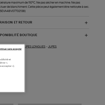
érature maximum de 110°C. Ne pas sécher en machine. Ne pas
ctuer de blanchiment. Cette pièce peut également être nettoyée à sec.
f-5EVA48V07702138)
VRAISON ET RETOUR
SPONIBILITÉ BOUTIQUE
JUPES LONGUES
-
JUPES
ections similaires :
ntinuer sans accepter
ublicité et
étrer »,
s accepter »).