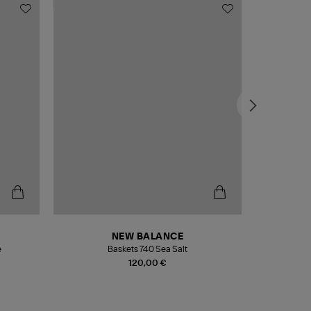
NEW BALANCE
e
Baskets 740 Sea Salt
Veste
120,00 €