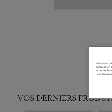
lulli-sur-la-t
analyses, en 
accepter l’en
Pour en savoir
VOS DERNIERS PRODUI