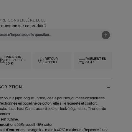
RE CONSEILLÈRE LULLI
 question sur ce produit ?
LIVRAISON
RETOUR
PAIEMENT EN
OFFERTE DÈS
OFFERT
3X,4X
150 €
SCRIPTION
z pour la jupe longue Elysée, idéale pour les journées ensoleillées.
ectionnée en popeline de coton, elle allie légèreté et confort.
ciez-la au haut Callas assorti pour un look élégant et raffiné lors de
sorties.
 in :
Chine.
position :
55% lyocell 45% coton
eil d'entretien :
Lavage à la main à 40°C maximum. Repasser à une