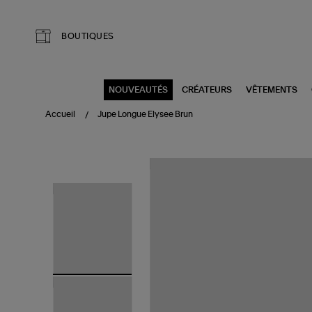
Aller au contenu principal
BOUTIQUES
NOUVEAUTÉS
CRÉATEURS
VÊTEMENTS
Accueil
Jupe Longue Elysee Brun