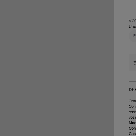
VOT
Une
DE
Opte
Conf
Asso
vos 
Made
Com
Cons