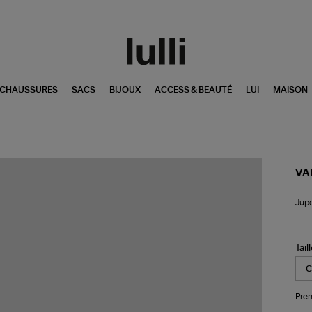
CHAUSSURES
SACS
BIJOUX
ACCESS & BEAUTÉ
LUI
MAISON
VA
Ju
Jupe
Lo
Ely
Br
Tail
Pren