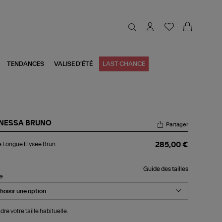
TENDANCES
VALISE D'ÉTÉ
LAST CHANCE
NESSA BRUNO
Partager
pe
 Longue Elysee Brun
285,00 €
ngue
see
un
Guide des tailles
le
dre votre taille habituelle.