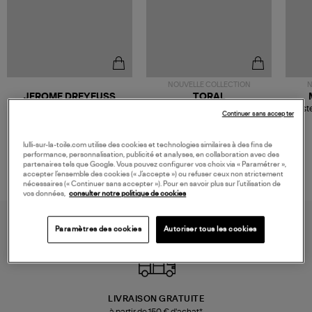
NOUVELLE COLLECTION
N
JEROME DREYFUSS
TORAL
Sac Bobi S Cuir Lamé
Mocassins Killian Sport
Veste
Continuer sans accepter
Champagne
Mousse
480,00 €
189,00 €
lulli-sur-la-toile.com utilise des cookies et technologies similaires à des fins de
performance, personnalisation, publicité et analyses, en collaboration avec des
partenaires tels que Google. Vous pouvez configurer vos choix via « Paramétrer »,
accepter l’ensemble des cookies (« J’accepte ») ou refuser ceux non strictement
nécessaires (« Continuer sans accepter »). Pour en savoir plus sur l’utilisation de
vos données,
consulter notre politique de cookies
Paramètres des cookies
Autoriser tous les cookies
LIVRAISON GRATUITE
à partir de 150 € d'achat*