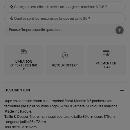
Cette jupe est-elle adaptée à un lavage en machine à 30° ?
Quelles sont les mesures de la jupe en taille 36 ?
LIVRAISON
PAIEMENT EN
OFFERTE DÈS 150
RETOUR OFFERT
3X,4X
€
DESCRIPTION
Jupe en denim de coton bleu. Imprimé floral. Modèle à 5 poches avec
fermeture par zip et boutons. Logo GANNI à l'arrière. Surpiqûres marrons.
Made in :
Turquie.
Taille & Coupe :
Notre mannequin porte une taille 36 et mesure 175 cm.
Longueur (taille 36) : 72 cm.
Tour de taille : 66 cm.