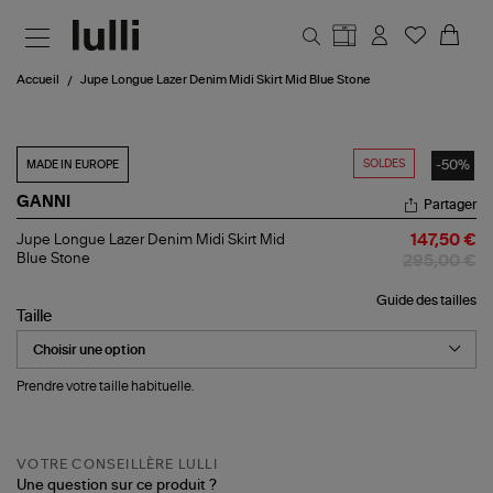
Aller au contenu principal
Accueil
Jupe Longue Lazer Denim Midi Skirt Mid Blue Stone
SOLDES
-50%
MADE IN EUROPE
GANNI
Partager
Jupe
Jupe Longue Lazer Denim Midi Skirt Mid
147,50 €
Longue
Blue Stone
295,00 €
Lazer
Denim
Guide des tailles
Midi
Taille
Skirt
Mid
Blue
Stone
Prendre votre taille habituelle.
VOTRE CONSEILLÈRE LULLI
Une question sur ce produit ?