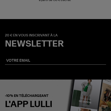
20 € EN VOUS INSCRIVANT À LA
NEWSLETTER
-10% EN TÉLÉCHARGEANT
L'APP LULLI