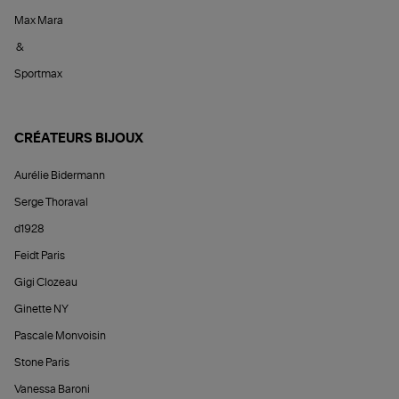
Max Mara
&
Sportmax
CRÉATEURS BIJOUX
Aurélie Bidermann
Serge Thoraval
d1928
Feidt Paris
Gigi Clozeau
Ginette NY
Pascale Monvoisin
Stone Paris
Vanessa Baroni