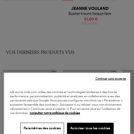
JEANNE VOULAND
Bustier Koumi Sequin Noir
51,00 €
170,00 €
VOS DERNIERS PRODUITS VUS
Continuer sans accepter
lulli-sur-la-toile.com utilise des cookies et technologies similaires à des fins de
performance, personnalisation, publicité et analyses, en collaboration avec des
partenaires tels que Google. Vous pouvez configurer vos choix via « Paramétrer »,
accepter l’ensemble des cookies (« J’accepte ») ou refuser ceux non strictement
nécessaires (« Continuer sans accepter »). Pour en savoir plus sur l’utilisation de
vos données,
consulter notre politique de cookies
Paramètres des cookies
Autoriser tous les cookies