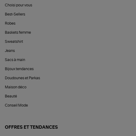
Choisi pour vous
Best-Sellers
Robes
Baskets femme
Sweatshirt
Jeans
Sacs à main
Bijoux tendances
Doudounes et Parkas
Maison déco
Beauté
Conseil Mode
OFFRES ET TENDANCES