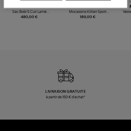
NOUVELLE COLLECTION
N
JEROME DREYFUSS
TORAL
Sac Bobi S Cuir Lamé
Mocassins Killian Sport
Veste
Champagne
Mousse
480,00 €
189,00 €
LIVRAISON GRATUITE
à partir de 150 € d'achat*