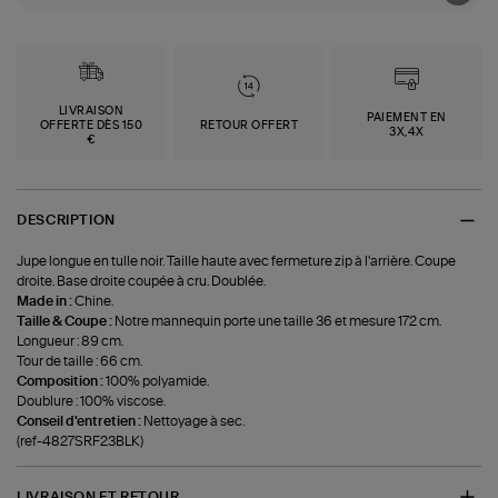
LIVRAISON
PAIEMENT EN
OFFERTE DÈS 150
RETOUR OFFERT
3X,4X
€
DESCRIPTION
Jupe longue en tulle noir. Taille haute avec fermeture zip à l'arrière. Coupe
droite. Base droite coupée à cru. Doublée.
Made in :
Chine.
Taille & Coupe :
Notre mannequin porte une taille 36 et mesure 172 cm.
Longueur : 89 cm.
Tour de taille : 66 cm.
Composition :
100% polyamide.
Doublure : 100% viscose.
Conseil d'entretien :
Nettoyage à sec.
(ref-4827SRF23BLK)
LIVRAISON ET RETOUR