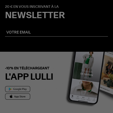
20 € EN VOUS INSCRIVANT À LA
NEWSLETTER
-10% EN TÉLÉCHARGEANT
L'APP LULLI