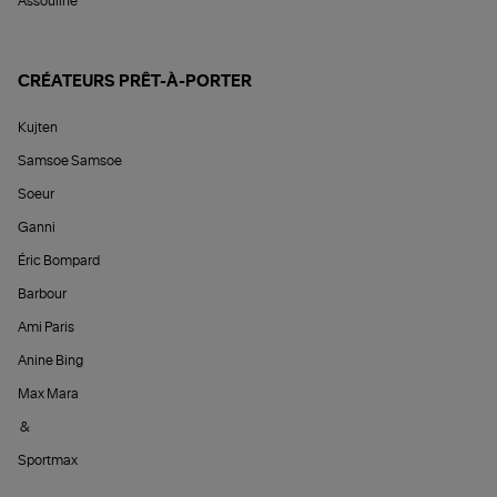
Assouline
CRÉATEURS PRÊT-À-PORTER
Kujten
Samsoe Samsoe
Soeur
Ganni
Éric Bompard
Barbour
Ami Paris
Anine Bing
Max Mara
&
Sportmax