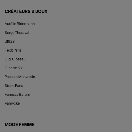
CRÉATEURS BIJOUX
Aurélie Bidermann
Serge Thoraval
d1928
Feidt Paris
Gigi Clozeau
Ginette NY
Pascale Monvoisin
Stone Paris
Vanessa Baroni
Vanrycke
MODE FEMME