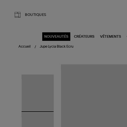
Aller au contenu principal
BOUTIQUES
NOUVEAUTÉS
CRÉATEURS
VÊTEMENTS
Accueil
Jupe Lycia Black Ecru