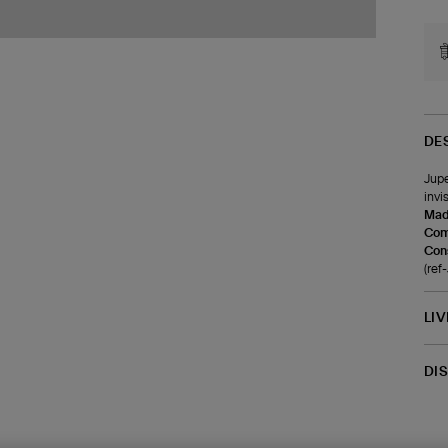
DE
Jupe
invi
Made
Com
Cons
(re
LI
DI