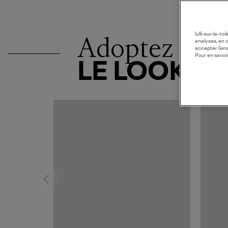
Adoptez
lulli-sur-la-t
analyses, en 
accepter l’en
Pour en savoir
LE LOOK