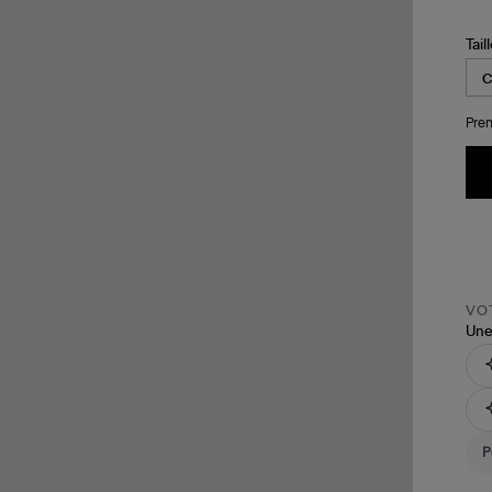
Tail
Pren
VOT
Une