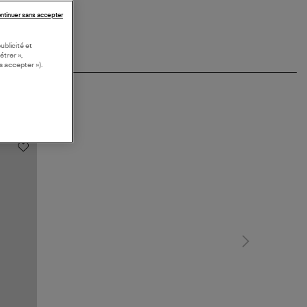
ntinuer sans accepter
ublicité et
étrer »,
s accepter »).