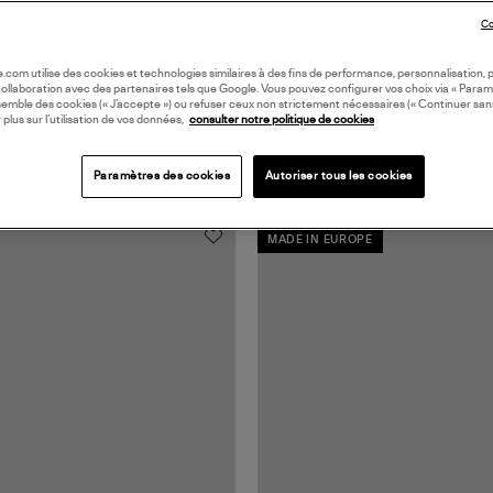
Co
oile.com utilise des cookies et technologies similaires à des fins de performance, personnalisation, p
collaboration avec des partenaires tels que Google. Vous pouvez configurer vos choix via « Param
semble des cookies (« J’accepte ») ou refuser ceux non strictement nécessaires (« Continuer san
 plus sur l’utilisation de vos données,
consulter notre politique de cookies
Paramètres des cookies
Autoriser tous les cookies
MADE IN EUROPE