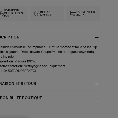
LIVRAISON
RETOUR
PAIEMENT EN
OFFERTE DÈS
OFFERT
3X,4X
150 €
SCRIPTION
 fluide en mousseline imprimée. Ceinture montée et taille basse. Zip
sible à gauche. Drapé devant. Coupe évasée et longueur asymétrique.
 in :
Inde
position :
Viscose 100%.
eil d'entretien :
Nettoyage à sec uniquement.
f-JU0450FAD1J08EBKEC)
VRAISON ET RETOUR
SPONIBILITÉ BOUTIQUE