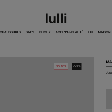
CHAUSSURES
SACS
BIJOUX
ACCESS & BEAUTÉ
LUI
MAISON
MA
-50%
SOLDES
Ju
Jupe
Lyc
Bla
Ecr