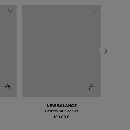
NEW BALANCE
e
Baskets 740 Sea Salt
Veste
120,00 €