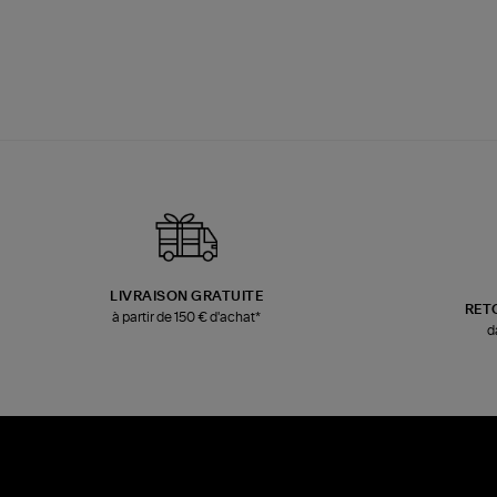
LIVRAISON GRATUITE
RET
à partir de 150 € d'achat*
d