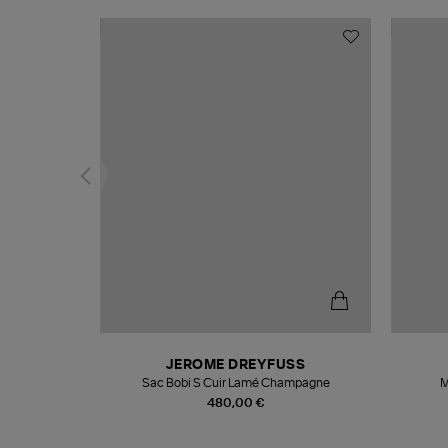
N
JEROME DREYFUSS
te
Sac Bobi S Cuir Lamé Champagne
M
480,00 €