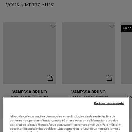
VOUS AIMEREZ AUSSI
MADE 
VANESSA BRUNO
VANESSA BRUNO
Jupe Longue Guillaume
Jupe Mi Longue Boushra
Jup
Chocolat
Marine
315,00 €
290,00 €
Continuer sans accepter
lulli-sur-la-toile.com utilise des cookies et technologies similaires à des fins de
performance, personnalisation, publicité et analyses, en collaboration avec des
partenaires tels que Google. Vous pouvez configurer vos choix via « Paramétrer »,
accepter l’ensemble des cookies (« J’accepte ») ou refuser ceux non strictement