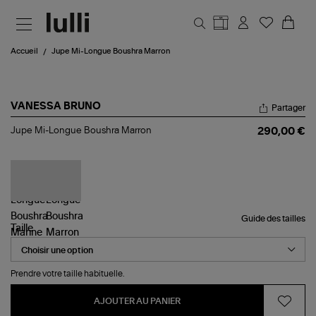
Aller au contenu principal
Accueil
Jupe Mi-Longue Boushra Marron
VANESSA BRUNO
Partager
Jupe
Jupe Mi-Longue Boushra Marron
290,00 €
Mi-
Longue
Boushra
Marron
Guide des tailles
Taille
Prendre votre taille habituelle.
AJOUTER AU PANIER