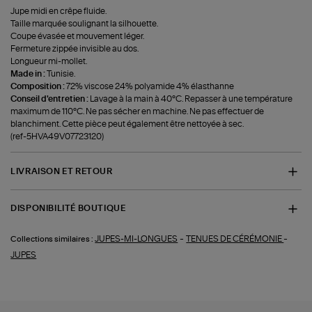
Jupe midi en crêpe fluide.
Taille marquée soulignant la silhouette.
Coupe évasée et mouvement léger.
Fermeture zippée invisible au dos.
Longueur mi-mollet.
Made in :
Tunisie.
Composition :
72% viscose 24% polyamide 4% élasthanne
Conseil d'entretien :
Lavage à la main à 40°C. Repasser à une température
maximum de 110°C. Ne pas sécher en machine. Ne pas effectuer de
blanchiment. Cette pièce peut également être nettoyée à sec.
(ref-5HVA49V07723120)
LIVRAISON ET RETOUR
DISPONIBILITÉ BOUTIQUE
-
-
JUPES-MI-LONGUES
TENUES DE CÉRÉMONIE
Collections similaires :
JUPES