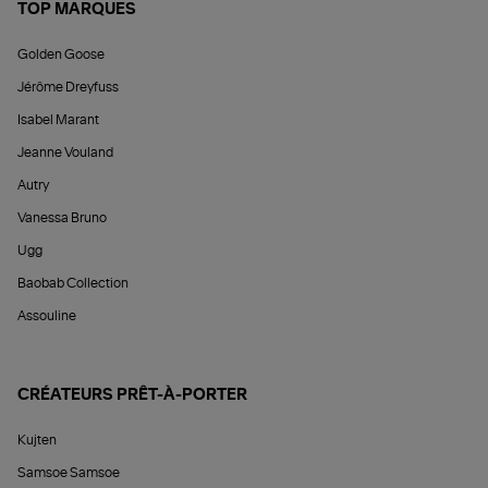
TOP MARQUES
Golden Goose
Jérôme Dreyfuss
Isabel Marant
Jeanne Vouland
Autry
Vanessa Bruno
Ugg
Baobab Collection
Assouline
CRÉATEURS PRÊT-À-PORTER
Kujten
Samsoe Samsoe