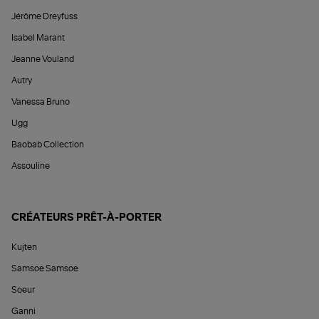
Jérôme Dreyfuss
Isabel Marant
Jeanne Vouland
Autry
Vanessa Bruno
Ugg
Baobab Collection
Assouline
CRÉATEURS PRÊT-À-PORTER
Kujten
Samsoe Samsoe
Soeur
Ganni