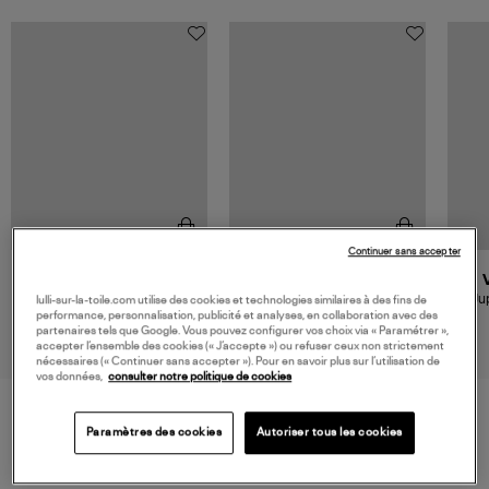
Continuer sans accepter
RAILS
ESSENTIEL ANTWERP
Jupe Anya Mint Linnea
Jupe Kim Vert Noir
Ju
lulli-sur-la-toile.com utilise des cookies et technologies similaires à des fins de
performance, personnalisation, publicité et analyses, en collaboration avec des
188,00 €
165,00 €
partenaires tels que Google. Vous pouvez configurer vos choix via « Paramétrer »,
accepter l’ensemble des cookies (« J’accepte ») ou refuser ceux non strictement
nécessaires (« Continuer sans accepter »). Pour en savoir plus sur l’utilisation de
vos données,
consulter notre politique de cookies
Paramètres des cookies
Autoriser tous les cookies
VOS DERNIERS PRODUITS VUS