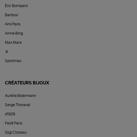
Éric Bompard
Barbour
Ami Paris
Anine Bing
Max Mara
&
Sportmax
CRÉATEURS BIJOUX
Aurélie Bidermann
Serge Thoraval
d1928
Feidt Paris
Gigi Clozeau