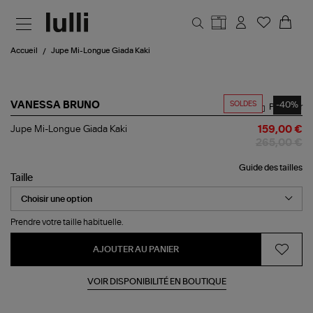
Aller au contenu principal
Accueil
Jupe Mi-Longue Giada Kaki
SOLDES
-40%
VANESSA BRUNO
Partager
Jupe
Jupe Mi-Longue Giada Kaki
159,00 €
Mi-
265,00 €
Longue
Giada
Guide des tailles
Kaki
Taille
Prendre votre taille habituelle.
AJOUTER AU PANIER
VOIR DISPONIBILITÉ EN BOUTIQUE