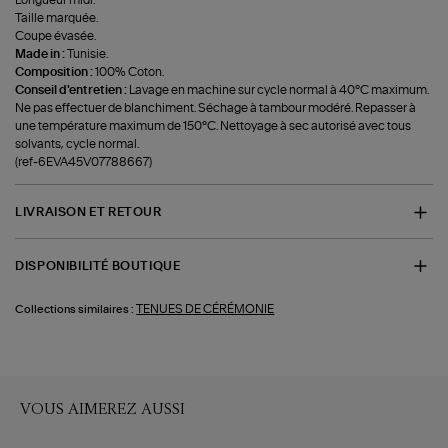
Longueur midi.
Taille marquée.
Coupe évasée.
Made in :
Tunisie.
Composition :
100% Coton.
Conseil d'entretien :
Lavage en machine sur cycle normal à 40°C maximum.
Ne pas effectuer de blanchiment. Séchage à tambour modéré. Repasser à
une température maximum de 150°C. Nettoyage à sec autorisé avec tous
solvants, cycle normal.
(ref-6EVA45V07788667)
LIVRAISON ET RETOUR
DISPONIBILITÉ BOUTIQUE
TENUES DE CÉRÉMONIE
Collections similaires :
VOUS AIMEREZ AUSSI