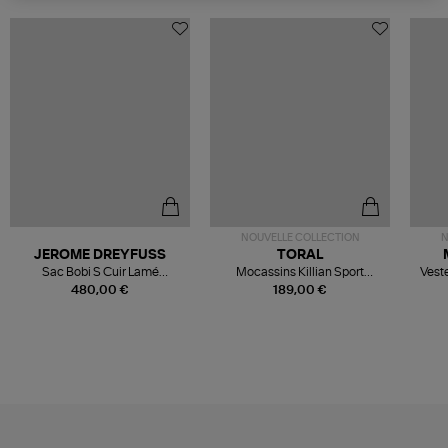
NOUVELLE COLLECTION
N
JEROME DREYFUSS
TORAL
Sac Bobi S Cuir Lamé
Mocassins Killian Sport
Veste
Champagne
Mousse
480,00 €
189,00 €