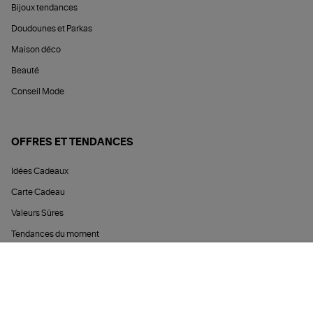
Bijoux tendances
Doudounes et Parkas
Maison déco
Beauté
Conseil Mode
OFFRES ET TENDANCES
Idées Cadeaux
Carte Cadeau
Valeurs Sûres
Tendances du moment
Soldes
AJOUTER AU PANIER
Archives
Offres Privilèges