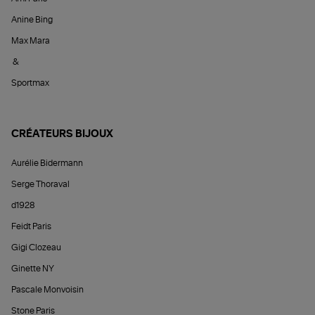
Anine Bing
Max Mara
&
Sportmax
CRÉATEURS BIJOUX
Aurélie Bidermann
Serge Thoraval
d1928
Feidt Paris
Gigi Clozeau
Ginette NY
Pascale Monvoisin
Stone Paris