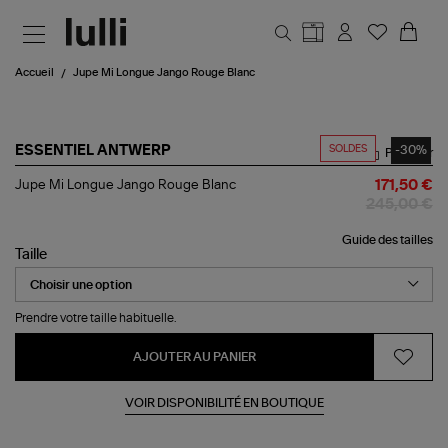
Aller au contenu principal
Accueil
Jupe Mi Longue Jango Rouge Blanc
SOLDES
-30%
ESSENTIEL ANTWERP
Partager
Jupe
Jupe Mi Longue Jango Rouge Blanc
171,50 €
Mi
245,00 €
Longue
Jango
Guide des tailles
Rouge
Taille
Blanc
Prendre votre taille habituelle.
AJOUTER AU PANIER
VOIR DISPONIBILITÉ EN BOUTIQUE