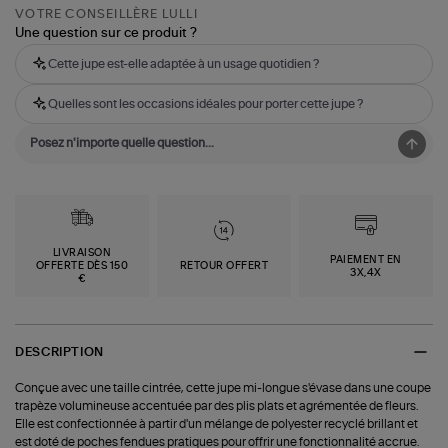
VOTRE CONSEILLÈRE LULLI
Une question sur ce produit ?
Cette jupe est-elle adaptée à un usage quotidien ?
Quelles sont les occasions idéales pour porter cette jupe ?
LIVRAISON
PAIEMENT EN
OFFERTE DÈS 150
RETOUR OFFERT
3X,4X
€
DESCRIPTION
Conçue avec une taille cintrée, cette jupe mi-longue s'évase dans une coupe
trapèze volumineuse accentuée par des plis plats et agrémentée de fleurs.
Elle est confectionnée à partir d'un mélange de polyester recyclé brillant et
est doté de poches fendues pratiques pour offrir une fonctionnalité accrue.