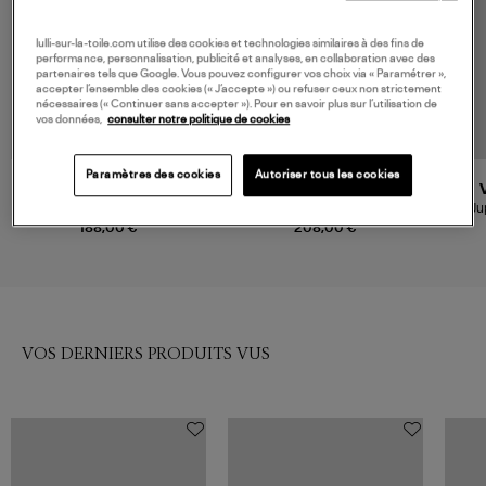
lulli-sur-la-toile.com utilise des cookies et technologies similaires à des fins de
performance, personnalisation, publicité et analyses, en collaboration avec des
partenaires tels que Google. Vous pouvez configurer vos choix via « Paramétrer »,
accepter l’ensemble des cookies (« J’accepte ») ou refuser ceux non strictement
nécessaires (« Continuer sans accepter »). Pour en savoir plus sur l’utilisation de
vos données,
consulter notre politique de cookies
Paramètres des cookies
Autoriser tous les cookies
RAILS
RAILS
Jupe Anya Mint Linnea
Jupe Dax Rouge Romantic
Ju
188,00 €
208,00 €
VOS DERNIERS PRODUITS VUS