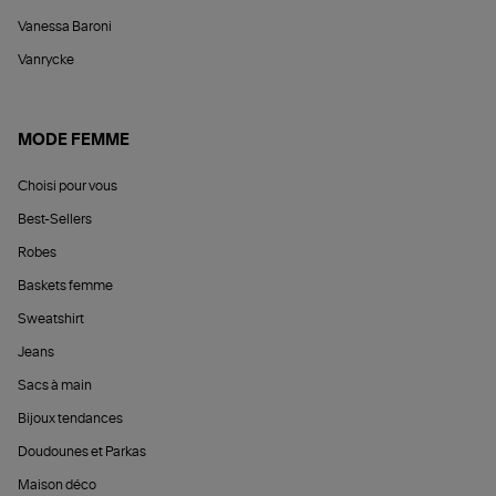
Vanessa Baroni
Vanrycke
MODE FEMME
Choisi pour vous
Best-Sellers
Robes
Baskets femme
Sweatshirt
Jeans
Sacs à main
Bijoux tendances
Doudounes et Parkas
Maison déco