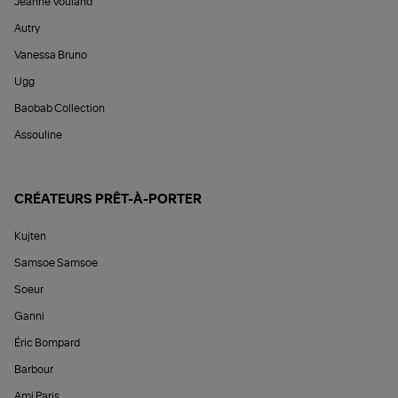
Jeanne Vouland
Autry
Vanessa Bruno
Ugg
Baobab Collection
Assouline
CRÉATEURS PRÊT-À-PORTER
Kujten
Samsoe Samsoe
Soeur
Ganni
Éric Bompard
Barbour
Ami Paris