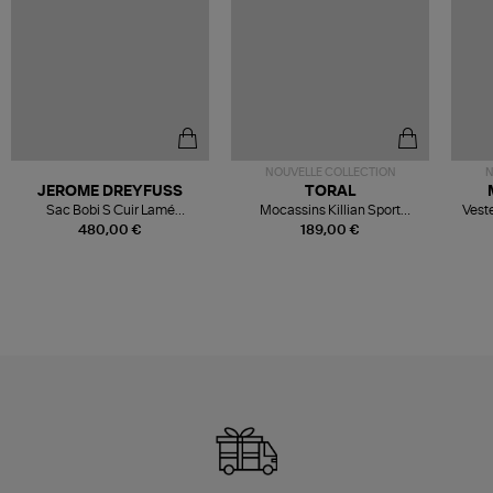
NOUVELLE COLLECTION
N
JEROME DREYFUSS
TORAL
Sac Bobi S Cuir Lamé
Mocassins Killian Sport
Veste
Champagne
Mousse
480,00 €
189,00 €