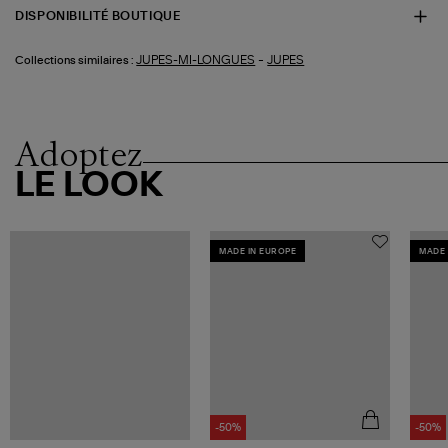
DISPONIBILITÉ BOUTIQUE
-
JUPES-MI-LONGUES
JUPES
Collections similaires :
Adoptez
LE LOOK
MADE IN EUROPE
MADE 
-50%
-50%