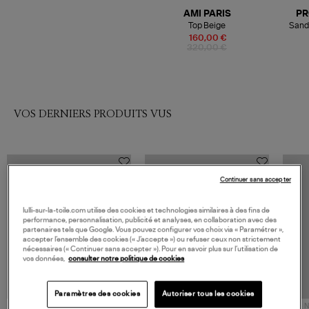
AMI PARIS
PR
Top Beige
Sanda
160,00 €
320,00 €
VOS DERNIERS PRODUITS VUS
Continuer sans accepter
lulli-sur-la-toile.com utilise des cookies et technologies similaires à des fins de
performance, personnalisation, publicité et analyses, en collaboration avec des
partenaires tels que Google. Vous pouvez configurer vos choix via « Paramétrer »,
accepter l’ensemble des cookies (« J’accepte ») ou refuser ceux non strictement
nécessaires (« Continuer sans accepter »). Pour en savoir plus sur l’utilisation de
vos données,
consulter notre politique de cookies
Paramètres des cookies
Autoriser tous les cookies
NOUVELLE COLLECTION
N