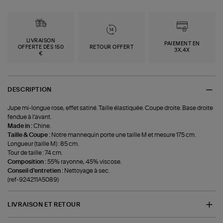
LIVRAISON
PAIEMENT EN
OFFERTE DÈS 150
RETOUR OFFERT
3X,4X
€
DESCRIPTION
Jupe mi-longue rose, effet satiné. Taille élastiquée. Coupe droite. Base droite
fendue à l'avant.
Made in :
Chine.
Taille & Coupe :
Notre mannequin porte une taille M et mesure 175 cm.
Longueur (taille M) : 85 cm.
Tour de taille : 74 cm.
Composition :
55% rayonne, 45% viscose.
Conseil d'entretien :
Nettoyage à sec.
(ref-924211A5089)
LIVRAISON ET RETOUR