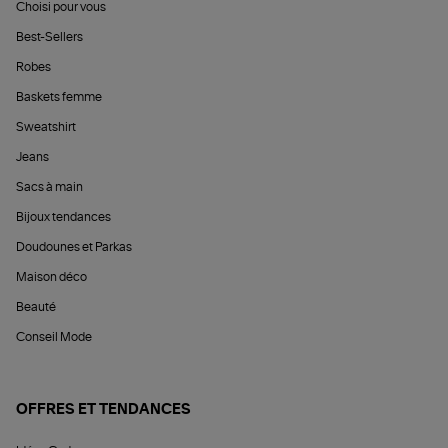
Choisi pour vous
Best-Sellers
Robes
Baskets femme
Sweatshirt
Jeans
Sacs à main
Bijoux tendances
Doudounes et Parkas
Maison déco
Beauté
Conseil Mode
OFFRES ET TENDANCES