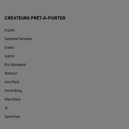
CRÉATEURS PRÊT-À-PORTER
Kujten
Samsoe Samsoe
Soeur
Ganni
Éric Bompard
Barbour
Ami Paris
Anine Bing
Max Mara
&
Sportmax