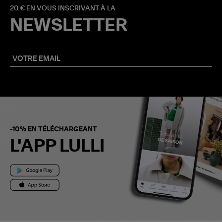
20 € EN VOUS INSCRIVANT À LA
NEWSLETTER
-10% EN TÉLÉCHARGEANT
L'APP LULLI