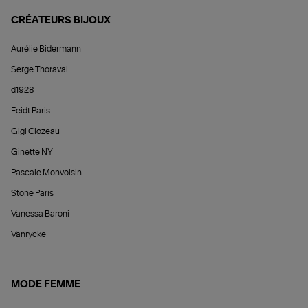
CRÉATEURS BIJOUX
Aurélie Bidermann
Serge Thoraval
d1928
Feidt Paris
Gigi Clozeau
Ginette NY
Pascale Monvoisin
Stone Paris
Vanessa Baroni
Vanrycke
MODE FEMME