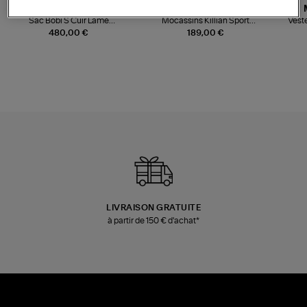
JEROME DREYFUSS
TORAL
Sac Bobi S Cuir Lamé
Mocassins Killian Sport
Veste
Champagne
Mousse
480,00 €
189,00 €
LIVRAISON GRATUITE
à partir de 150 € d'achat*