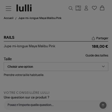
Aller au contenu principal
Accueil
Jupe mi-longue Maya Malibu Pink
RAILS
Partager
Jupe
Jupe mi-longue Maya Malibu Pink
188,00 €
mi-
longue
Guide des tailles
Maya
Taille
Malibu
Pink
Prendre votre taille habituelle.
VOTRE CONSEILLÈRE LULLI
Une question sur ce produit ?