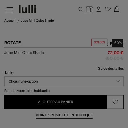
Aller au contenu principal
Accueil
Jupe Mini Quiet Shade
SOLDES
-60%
ROTATE
Partager
Jupe
Jupe Mini Quiet Shade
72,00 €
Mini
180,00 €
Quiet
Shade
Guide des tailles
Taille
Prendre votre taille habituelle.
AJOUTER AU PANIER
VOIR DISPONIBILITÉ EN BOUTIQUE