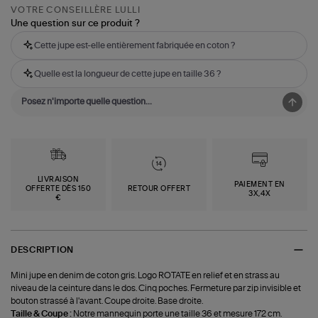
VOTRE CONSEILLÈRE LULLI
Une question sur ce produit ?
Cette jupe est-elle entièrement fabriquée en coton ?
Quelle est la longueur de cette jupe en taille 36 ?
LIVRAISON
PAIEMENT EN
OFFERTE DÈS 150
RETOUR OFFERT
3X,4X
€
DESCRIPTION
Mini jupe en denim de coton gris. Logo ROTATE en relief et en strass au
niveau de la ceinture dans le dos. Cinq poches. Fermeture par zip invisible et
bouton strassé à l'avant. Coupe droite. Base droite.
Taille & Coupe :
Notre mannequin porte une taille 36 et mesure 172 cm.