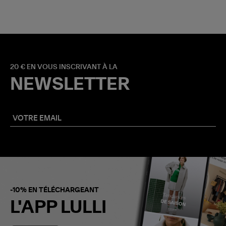
20 € EN VOUS INSCRIVANT À LA
NEWSLETTER
-10% EN TÉLÉCHARGEANT
L'APP LULLI