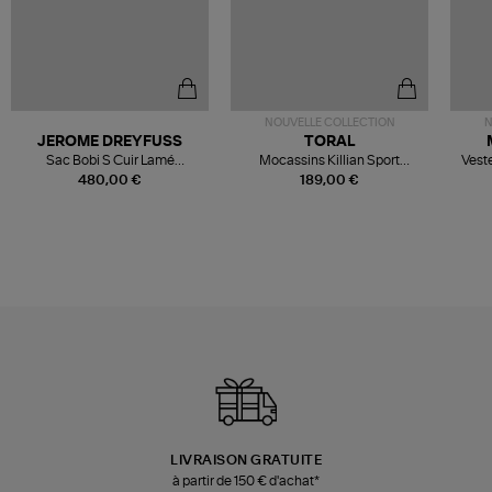
NOUVELLE COLLECTION
N
JEROME DREYFUSS
TORAL
Sac Bobi S Cuir Lamé
Mocassins Killian Sport
Veste
Champagne
Mousse
480,00 €
189,00 €
LIVRAISON GRATUITE
à partir de 150 € d'achat*