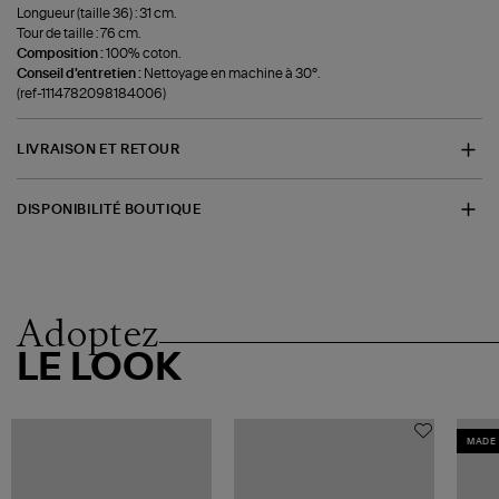
Longueur (taille 36) : 31 cm.
Tour de taille : 76 cm.
Composition :
100% coton.
Conseil d'entretien :
Nettoyage en machine à 30°.
(ref-1114782098184006)
LIVRAISON ET RETOUR
DISPONIBILITÉ BOUTIQUE
Adoptez
LE LOOK
MADE 