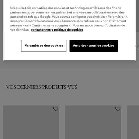
lulli-sur-la-toile.com utilise des cookies et technologies similaires à des fins de
performance, personnalisation, publicité et analyses, en collaboration avec des
partenaires tels que Google. Vous pouvez configurer vos choix via « Paramétrer »,
accepter l’ensemble des cookies (« J’accepte ») ou refuser ceux non strictement
nécessaires (« Continuer sans accepter »). Pour en savoir plus sur l’utilisation de
vos données,
consulter notre politique de cookies
MAIÔ PARIS
SAMSOE SAMSOE
Jupe India Noir
Jupe Mi-Longue Uma Night
Jup
Paramètres des cookies
Autoriser tous les cookies
Sky
B
140,00 €
100,00 €
VOS DERNIERS PRODUITS VUS