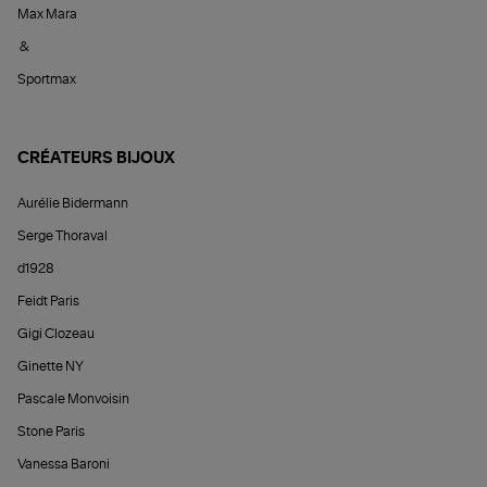
Max Mara
&
Sportmax
CRÉATEURS BIJOUX
Aurélie Bidermann
Serge Thoraval
d1928
Feidt Paris
Gigi Clozeau
Ginette NY
Pascale Monvoisin
Stone Paris
Vanessa Baroni