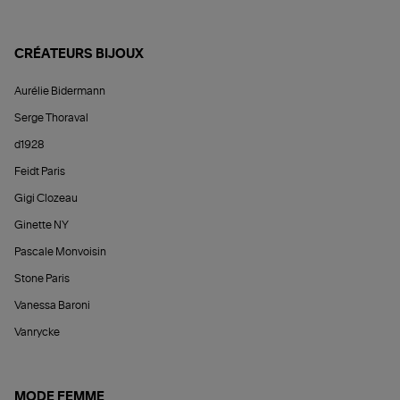
CRÉATEURS BIJOUX
Aurélie Bidermann
Serge Thoraval
d1928
Feidt Paris
Gigi Clozeau
Ginette NY
Pascale Monvoisin
Stone Paris
Vanessa Baroni
Vanrycke
MODE FEMME