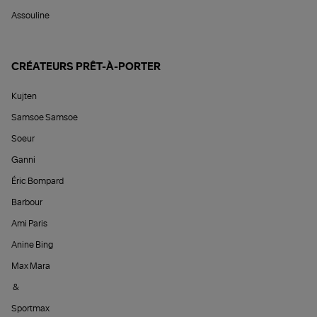
Assouline
CRÉATEURS PRÊT-À-PORTER
Kujten
Samsoe Samsoe
Soeur
Ganni
Éric Bompard
Barbour
Ami Paris
Anine Bing
Max Mara
&
Sportmax