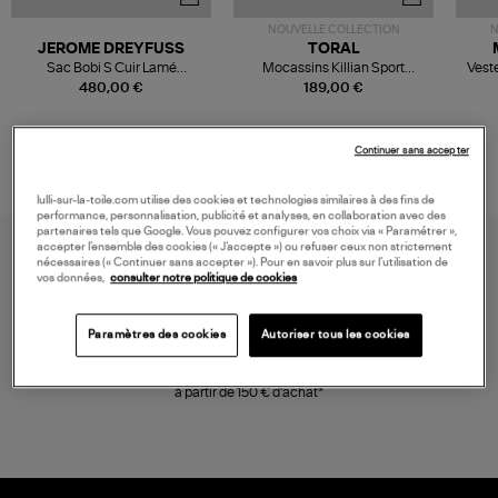
NOUVELLE COLLECTION
N
JEROME DREYFUSS
TORAL
Sac Bobi S Cuir Lamé
Mocassins Killian Sport
Veste
Champagne
Mousse
480,00 €
189,00 €
Continuer sans accepter
lulli-sur-la-toile.com utilise des cookies et technologies similaires à des fins de
performance, personnalisation, publicité et analyses, en collaboration avec des
partenaires tels que Google. Vous pouvez configurer vos choix via « Paramétrer »,
accepter l’ensemble des cookies (« J’accepte ») ou refuser ceux non strictement
nécessaires (« Continuer sans accepter »). Pour en savoir plus sur l’utilisation de
vos données,
consulter notre politique de cookies
Paramètres des cookies
Autoriser tous les cookies
LIVRAISON GRATUITE
à partir de 150 € d'achat*