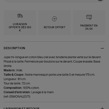
LIVRAISON
PAIEMENT EN
OFFERTE DÈS 150
RETOUR OFFERT
3X,4X
€
DESCRIPTION
Jupe mi-longue en coton bleu ciel avec broderie plante verte sur le devant.
Plissé à la taille. Fermeture par boutons sur le devant. Coupe évasée. Base
droite.
Made in :
Inde.
Taille & Coupe :
Notre mannequin porte une taille S et mesure 175 cm.
Longueur : 81 cm.
Tour de taille : 72 cm.
Composition :
100% coton.
Conseil d'entretien :
Lavage à la main.
(ref-25MONALESTI)
LIVRAISON ET RETOUR