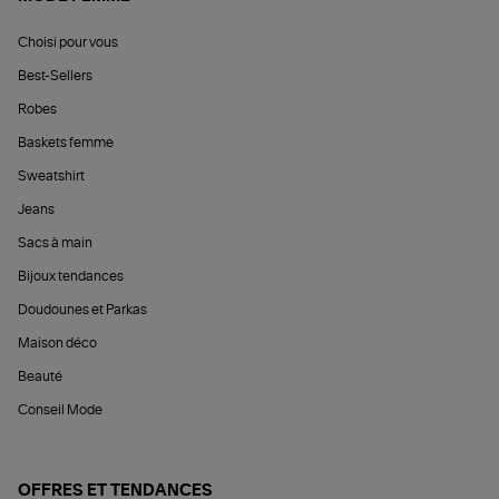
Choisi pour vous
Best-Sellers
Robes
Baskets femme
Sweatshirt
Jeans
Sacs à main
Bijoux tendances
Doudounes et Parkas
Maison déco
Beauté
Conseil Mode
OFFRES ET TENDANCES