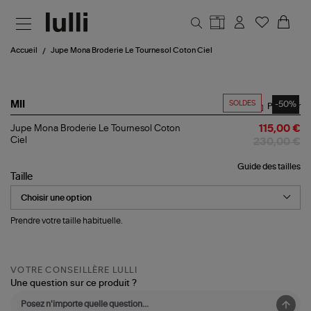
Aller au contenu principal
Accueil
Jupe Mona Broderie Le Tournesol Coton Ciel
SOLDES
-50%
MII
Partager
Jupe
Jupe Mona Broderie Le Tournesol Coton
115,00 €
Mona
Ciel
230,00 €
Broderie
Le
Guide des tailles
Tournesol
Taille
Coton
Ciel
Prendre votre taille habituelle.
VOTRE CONSEILLÈRE LULLI
Une question sur ce produit ?