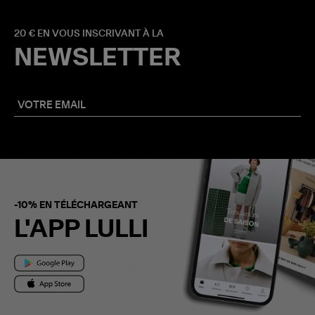
20 € EN VOUS INSCRIVANT À LA
NEWSLETTER
-10% EN TÉLÉCHARGEANT
L'APP LULLI