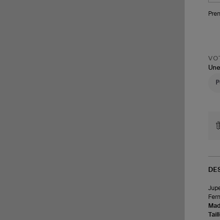
Pren
VOT
Une
DE
Jupe
Ferm
Made
Tail