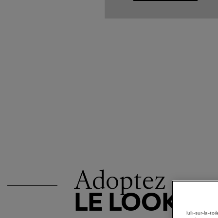
Adoptez
LE LOOK
lulli-sur-la-t