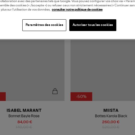
collaboration avec des partenaires tels que Google. Vous pouvez configurer vos choix via « Param
semble des cookies (« J’accepte ») ou refuser ceux non strictement nécessaires (« Continuer san
 plus sur l’utilisation de vos données,
consulter notre politique de cookies
MADE IN EUROPE
Paramètres des cookies
Autoriser tous les cookies
%
-50%
ISABEL MARANT
MIISTA
Bonnet Bayle Rose
Bottes Karola Black
84,00 €
260,00 €
140,00 €
520,00 €