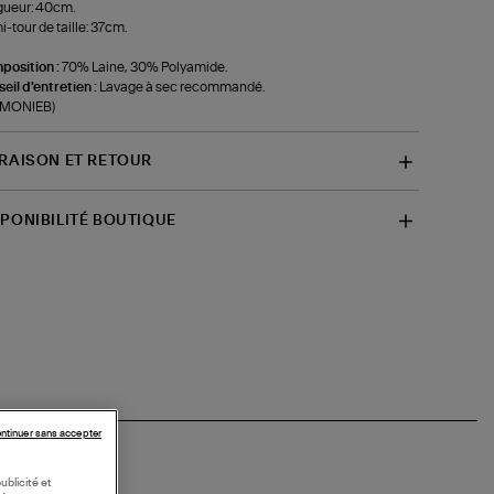
gueur: 40cm.
-tour de taille: 37cm.
position :
70% Laine, 30% Polyamide.
eil d'entretien :
Lavage à sec recommandé.
f-MONIEB)
VRAISON ET RETOUR
SPONIBILITÉ BOUTIQUE
ntinuer sans accepter
ublicité et