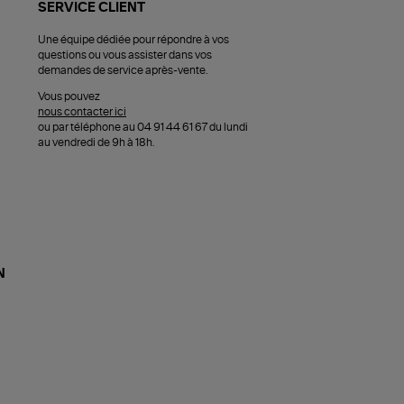
SERVICE CLIENT
Une équipe dédiée pour répondre à vos
questions ou vous assister dans vos
demandes de service après-vente.
Vous pouvez
nous contacter ici
ou par téléphone au 04 91 44 61 67 du lundi
au vendredi de 9h à 18h.
N