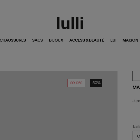
CHAUSSURES
SACS
BIJOUX
ACCESS & BEAUTÉ
LUI
MAISON
-50%
SOLDES
MA
Ju
Jupe
Mo
Bla
Tail