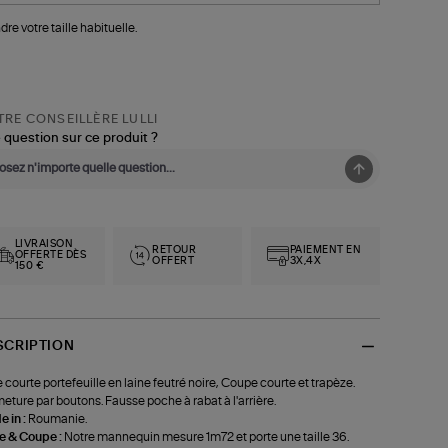
dre votre taille habituelle.
RE CONSEILLÈRE LULLI
 question sur ce produit ?
LIVRAISON
RETOUR
PAIEMENT EN
OFFERTE DÈS
OFFERT
3X,4X
150 €
SCRIPTION
 courte portefeuille en laine feutré noire, Coupe courte et trapèze.
eture par boutons. Fausse poche à rabat à l'arrière.
 in :
Roumanie.
le & Coupe :
Notre mannequin mesure 1m72 et porte une taille 36.