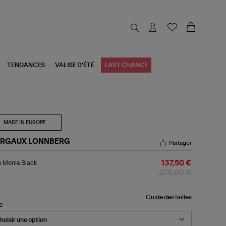
TENDANCES
VALISE D'ÉTÉ
LAST CHANCE
MADE IN EUROPE
RGAUX LONNBERG
Partager
pe
 Monie Black
137,50 €
nie
ck
275,00 €
Guide des tailles
le