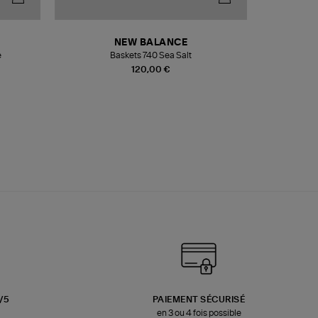
NEW BALANCE
e
Baskets 740 Sea Salt
Veste
120,00 €
3/5
PAIEMENT SÉCURISÉ
en 3 ou 4 fois possible