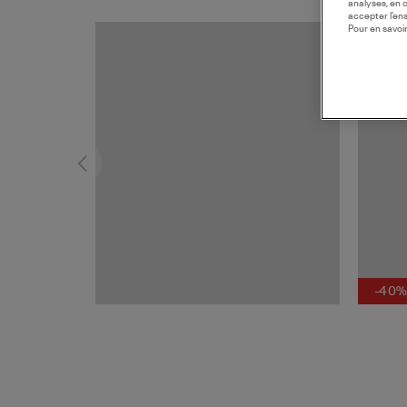
analyses, en 
accepter l’en
Pour en savoir
-40