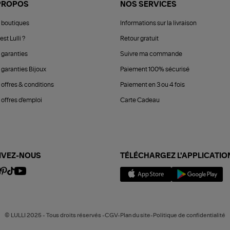
PROPOS
NOS SERVICES
 boutiques
Informations sur la livraison
est Lulli ?
Retour gratuit
 garanties
Suivre ma commande
 garanties Bijoux
Paiement 100% sécurisé
 offres & conditions
Paiement en 3 ou 4 fois
offres d'emploi
Carte Cadeau
IVEZ-NOUS
TÉLÉCHARGEZ L'APPLICATIO
© LULLI 2025 - Tous droits réservés -CGV-Plan du site-Politique de confidentialité