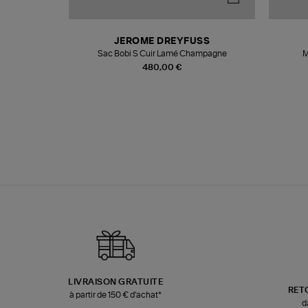
N
JEROME DREYFUSS
te
Sac Bobi S Cuir Lamé Champagne
M
480,00 €
LIVRAISON GRATUITE
RET
à partir de 150 € d'achat*
d