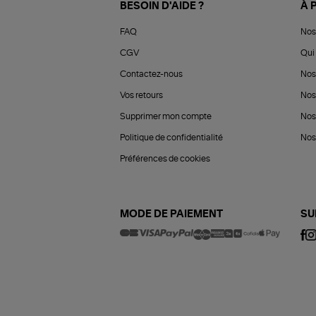
BESOIN D'AIDE ?
À 
FAQ
Nos
CGV
Qui 
Contactez-nous
Nos
Vos retours
Nos
Supprimer mon compte
Nos
Politique de confidentialité
Nos 
Préférences de cookies
MODE DE PAIEMENT
SU