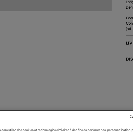
Lon
Demi
Com
Cons
(re
LI
DI
Co
oile.com utilise des cookies et technologies similaires à des fins de performance, personnalisation, p