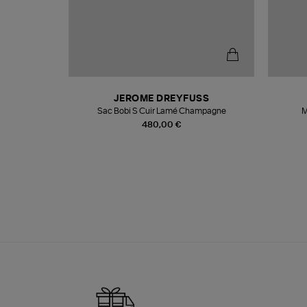
N
JEROME DREYFUSS
te
Sac Bobi S Cuir Lamé Champagne
M
480,00 €