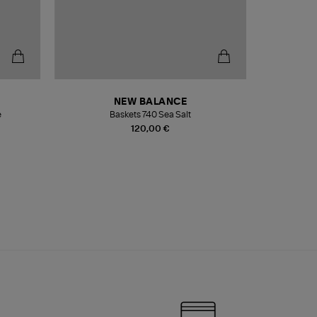
NEW BALANCE
e
Baskets 740 Sea Salt
Veste
120,00 €