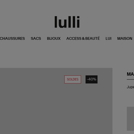
CHAUSSURES
SACS
BIJOUX
ACCESS & BEAUTÉ
LUI
MAISON
MA
-40%
SOLDES
Ju
Jupe
Na
Be
Ras