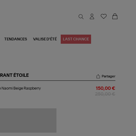
TENDANCES
VALISE D'ÉTÉ
LAST CHANCE
RANT ÉTOILE
Partager
pe
 Naomi Beige Raspberry
150,00 €
omi
ige
250,00 €
pberry