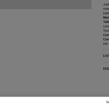
Jupe
rose
jupe
Made
Tail
Long
Tour
Com
Cons
(re
LI
DI
Co