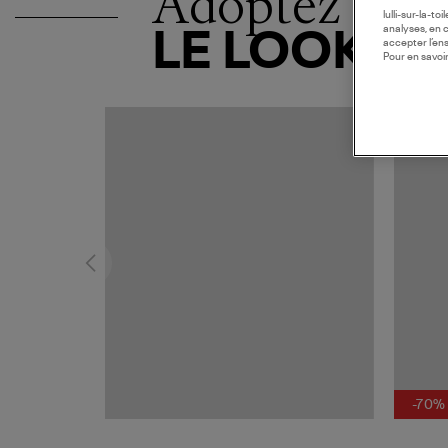
Adoptez
lulli-sur-la-t
analyses, en 
LE LOOK
accepter l’en
Pour en savoir
MADE I
-70%