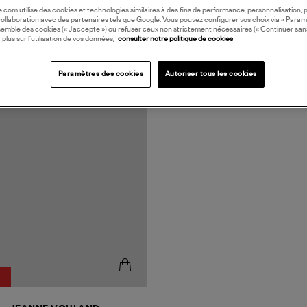
oile.com utilise des cookies et technologies similaires à des fins de performance, personnalisation, p
collaboration avec des partenaires tels que Google. Vous pouvez configurer vos choix via « Param
semble des cookies (« J’accepte ») ou refuser ceux non strictement nécessaires (« Continuer san
 plus sur l’utilisation de vos données,
consulter notre politique de cookies
Paramètres des cookies
Autoriser tous les cookies
N EUROPE