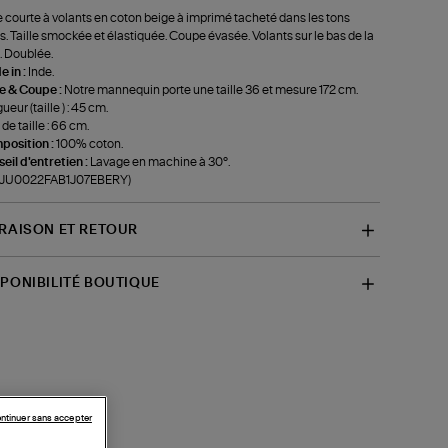
 courte à volants en coton beige à imprimé tacheté dans les tons
s. Taille smockée et élastiquée. Coupe évasée. Volants sur le bas de la
. Doublée.
 in :
Inde.
le & Coupe :
Notre mannequin porte une taille 36 et mesure 172 cm.
ueur (taille ) : 45 cm.
 de taille : 66 cm.
position :
100% coton.
eil d'entretien :
Lavage en machine à 30°.
f-JU0022FAB1J07EBERY)
VRAISON ET RETOUR
SPONIBILITÉ BOUTIQUE
ntinuer sans accepter