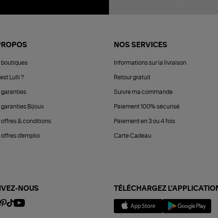
PROPOS
NOS SERVICES
 boutiques
Informations sur la livraison
est Lulli ?
Retour gratuit
 garanties
Suivre ma commande
 garanties Bijoux
Paiement 100% sécurisé
 offres & conditions
Paiement en 3 ou 4 fois
offres d'emploi
Carte Cadeau
IVEZ-NOUS
TÉLÉCHARGEZ L'APPLICATIO