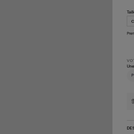
Tail
Pren
VOT
Une
DE