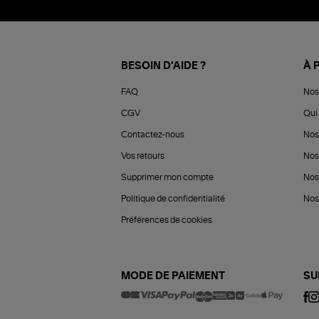
BESOIN D'AIDE ?
À 
FAQ
Nos
CGV
Qui 
Contactez-nous
Nos
Vos retours
Nos
Supprimer mon compte
Nos
Politique de confidentialité
Nos 
Préférences de cookies
MODE DE PAIEMENT
SU