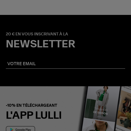
20 € EN VOUS INSCRIVANT À LA
NEWSLETTER
-10% EN TÉLÉCHARGEANT
L'APP LULLI