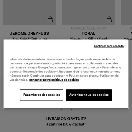
NOUVELLE COLLECTION
N
JEROME DREYFUSS
TORAL
Sac Bobi S Cuir Lamé
Mocassins Killian Sport
Veste
Champagne
Mousse
480,00 €
189,00 €
Continuer sans accepter
lulli-sur-la-toile.com utilise des cookies et technologies similaires à des fins de
performance, personnalisation, publicité et analyses, en collaboration avec des
partenaires tels que Google. Vous pouvez configurer vos choix via « Paramétrer »,
accepter l’ensemble des cookies (« J’accepte ») ou refuser ceux non strictement
nécessaires (« Continuer sans accepter »). Pour en savoir plus sur l’utilisation de
vos données,
consulter notre politique de cookies
Paramètres des cookies
Autoriser tous les cookies
LIVRAISON GRATUITE
à partir de 150 € d'achat*