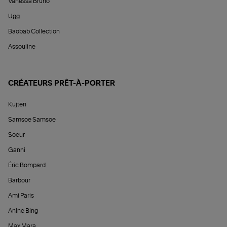
Vanessa Bruno
Ugg
Baobab Collection
Assouline
CRÉATEURS PRÊT-À-PORTER
Kujten
Samsoe Samsoe
Soeur
Ganni
Éric Bompard
Barbour
Ami Paris
Anine Bing
Max Mara