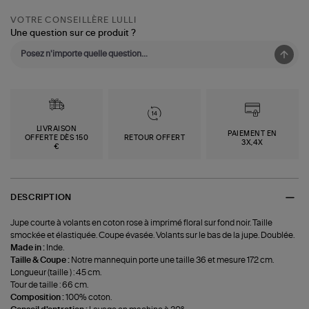
VOTRE CONSEILLÈRE LULLI
Une question sur ce produit ?
LIVRAISON
PAIEMENT EN
OFFERTE DÈS 150
RETOUR OFFERT
3X,4X
€
DESCRIPTION
Jupe courte à volants en coton rose à imprimé floral sur fond noir. Taille
smockée et élastiquée. Coupe évasée. Volants sur le bas de la jupe. Doublée.
Made in :
Inde.
Taille & Coupe :
Notre mannequin porte une taille 36 et mesure 172 cm.
Longueur (taille ) : 45 cm.
Tour de taille : 66 cm.
Composition :
100% coton.