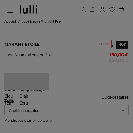
Aller au contenu principal
Accueil
Jupe Naomi Midnight Pink
SOLDES
-40%
MARANT ÉTOILE
Partager
Jupe
Jupe Naomi Midnight Pink
150,00 €
Naomi
250,00 €
Midnight
Pink
Guide des tailles
Taille
Prendre votre taille habituelle.