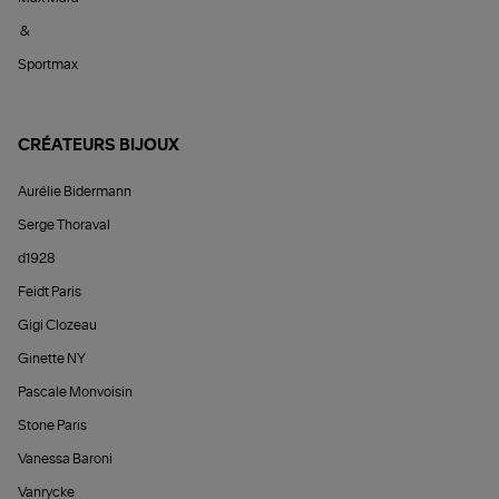
&
Sportmax
CRÉATEURS BIJOUX
Aurélie Bidermann
Serge Thoraval
d1928
Feidt Paris
Gigi Clozeau
Ginette NY
Pascale Monvoisin
Stone Paris
Vanessa Baroni
Vanrycke