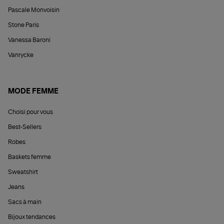
Pascale Monvoisin
Stone Paris
Vanessa Baroni
Vanrycke
MODE FEMME
Choisi pour vous
Best-Sellers
Robes
Baskets femme
Sweatshirt
Jeans
Sacs à main
Bijoux tendances