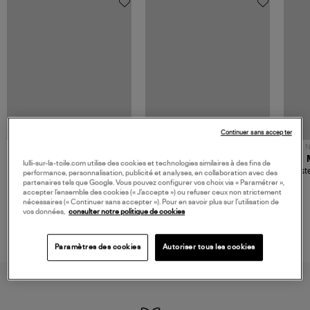
Continuer sans accepter
NOUVELLE COLLECTION
N
JEROME DREYFUSS
TORAL
lulli-sur-la-toile.com utilise des cookies et technologies similaires à des fins de
Sac Bobi S Cuir Lamé
Mocassins Killian Sport
Veste
performance, personnalisation, publicité et analyses, en collaboration avec des
Champagne
Mousse
480,00 €
189,00 €
partenaires tels que Google. Vous pouvez configurer vos choix via « Paramétrer »,
accepter l’ensemble des cookies (« J’accepte ») ou refuser ceux non strictement
nécessaires (« Continuer sans accepter »). Pour en savoir plus sur l’utilisation de
vos données,
consulter notre politique de cookies
Paramètres des cookies
Autoriser tous les cookies