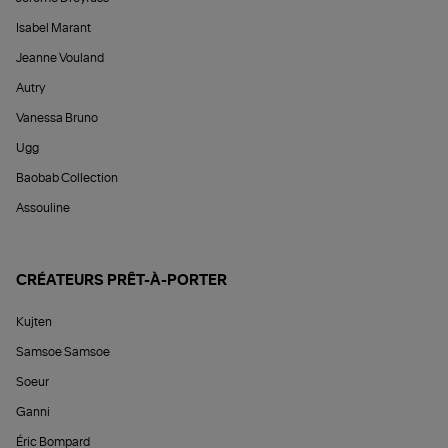
Isabel Marant
Jeanne Vouland
Autry
Vanessa Bruno
Ugg
Baobab Collection
Assouline
CRÉATEURS PRÊT-À-PORTER
Kujten
Samsoe Samsoe
Soeur
Ganni
Éric Bompard