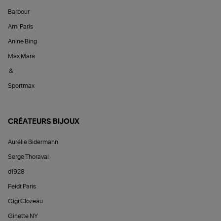
Barbour
Ami Paris
Anine Bing
Max Mara
&
Sportmax
CRÉATEURS BIJOUX
Aurélie Bidermann
Serge Thoraval
d1928
Feidt Paris
Gigi Clozeau
Ginette NY