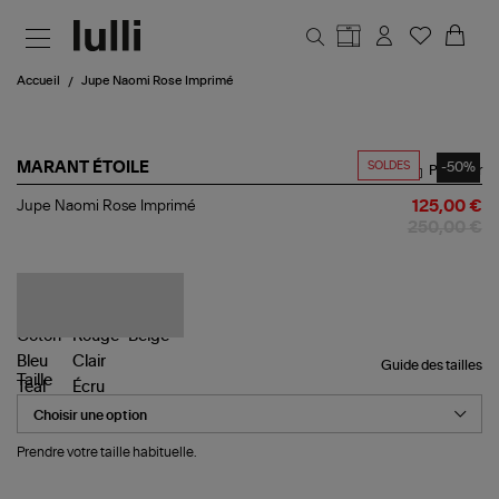
Aller au contenu principal
Accueil
Jupe Naomi Rose Imprimé
SOLDES
-50%
MARANT ÉTOILE
Partager
Jupe
Jupe Naomi Rose Imprimé
125,00 €
Naomi
250,00 €
Rose
Imprimé
Guide des tailles
Taille
Prendre votre taille habituelle.