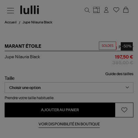
Aller au contenu principal
Accueil
Jupe Nilauria Black
SOLDES
-50%
MARANT ÉTOILE
Partager
Jupe
Jupe Nilauria Black
197,50 €
Nilauria
395,00 €
Black
Guide des tailles
Taille
Prendre votre taille habituelle.
AJOUTER AU PANIER
VOIR DISPONIBILITÉ EN BOUTIQUE