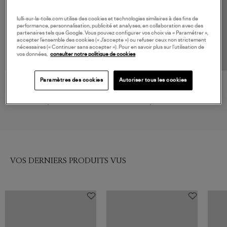
lulli-sur-la-toile.com utilise des cookies et technologies similaires à des fins de
performance, personnalisation, publicité et analyses, en collaboration avec des
partenaires tels que Google. Vous pouvez configurer vos choix via « Paramétrer »,
accepter l’ensemble des cookies (« J’accepte ») ou refuser ceux non strictement
nécessaires (« Continuer sans accepter »). Pour en savoir plus sur l’utilisation de
vos données,
consulter notre politique de cookies
Paramètres des cookies
Autoriser tous les cookies
MAX MARA
ANINE BING
Jupe Crisma Noir, 'S Max
Jupe Shelby Black
159,00 €
325,00 €
VOS DERNIERS PRODUITS VUS