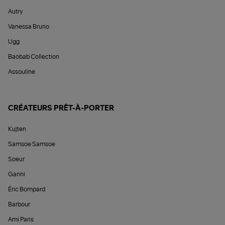
Autry
Vanessa Bruno
Ugg
Baobab Collection
Assouline
CRÉATEURS PRÊT-À-PORTER
Kujten
Samsoe Samsoe
Soeur
Ganni
Éric Bompard
Barbour
Ami Paris