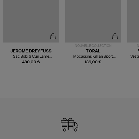
NOUVELLE COLLECTION
N
JEROME DREYFUSS
TORAL
Sac Bobi S Cuir Lamé
Mocassins Killian Sport
Veste
Champagne
Mousse
480,00 €
189,00 €