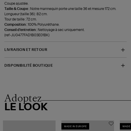
Coupe ajustée.
Taille & Coupe :
Notre mannequin porte une taille 36 et mesure 172 cm.
Longueur (taille 36) : 82 cm.
Tour de taille : 72 cm.
Composition :
100% Polyuréthane.
Conseil d'entretien :
Nettoyage à sec uniquement.
(ref-JU0477FAD1B03E01BK)
LIVRAISON ET RETOUR
DISPONIBILITÉ BOUTIQUE
Adoptez
LE LOOK
MADE IN EUROPE
MADE 