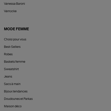
Vanessa Baroni
Vanrycke
MODE FEMME
Choisi pour vous
Best-Sellers
Robes
Baskets femme
Sweatshirt
Jeans
Sacs à main
Bijoux tendances
Doudounes et Parkas
Maison déco