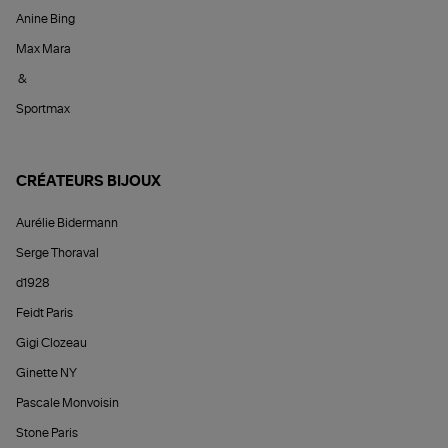
Anine Bing
Max Mara
&
Sportmax
CRÉATEURS BIJOUX
Aurélie Bidermann
Serge Thoraval
d1928
Feidt Paris
Gigi Clozeau
Ginette NY
Pascale Monvoisin
Stone Paris