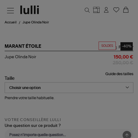
Aller au contenu principal
Accueil
Jupe Olinda Noir
SOLDES
-40%
MARANT ÉTOILE
Partager
Jupe
Jupe Olinda Noir
150,00 €
Olinda
250,00 €
Noir
Guide des tailles
Taille
Prendre votre taille habituelle.
VOTRE CONSEILLÈRE LULLI
Une question sur ce produit ?