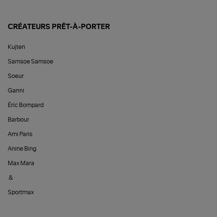
CRÉATEURS PRÊT-À-PORTER
Kujten
Samsoe Samsoe
Soeur
Ganni
Éric Bompard
Barbour
Ami Paris
Anine Bing
Max Mara
&
Sportmax