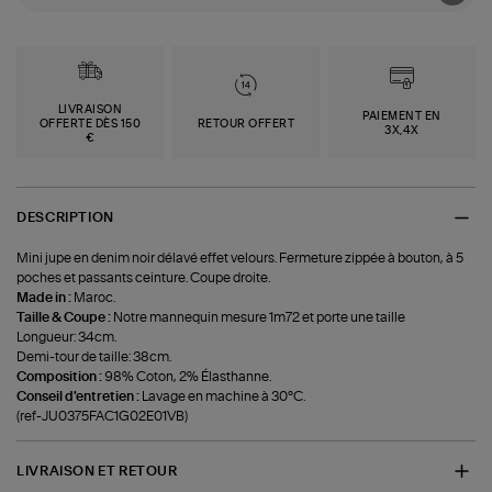
LIVRAISON
PAIEMENT EN
OFFERTE DÈS 150
RETOUR OFFERT
3X,4X
€
DESCRIPTION
Mini jupe en denim noir délavé effet velours. Fermeture zippée à bouton, à 5
poches et passants ceinture. Coupe droite.
Made in :
Maroc.
Taille & Coupe :
Notre mannequin mesure 1m72 et porte une taille
Longueur: 34cm.
Demi-tour de taille: 38cm.
Composition :
98% Coton, 2% Élasthanne.
Conseil d'entretien :
Lavage en machine à 30°C.
(ref-JU0375FAC1G02E01VB)
LIVRAISON ET RETOUR