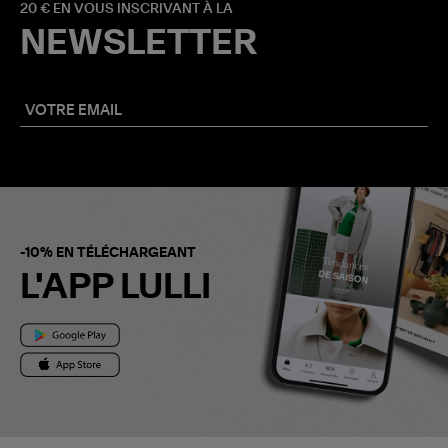
20 € EN VOUS INSCRIVANT À LA
NEWSLETTER
-10% EN TÉLÉCHARGEANT
L'APP LULLI