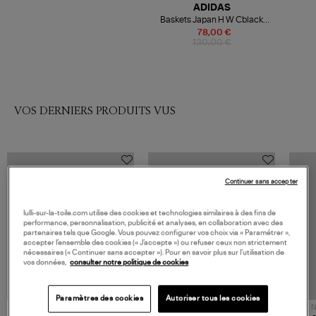
ADIDAS
Baskets Japan H W Cblack
Owhite Crewht
78,00 €
130,00 €
VOS DERNIERS PRODUITS VUS
Continuer sans accepter
lulli-sur-la-toile.com utilise des cookies et technologies similaires à des fins de
performance, personnalisation, publicité et analyses, en collaboration avec des
partenaires tels que Google. Vous pouvez configurer vos choix via « Paramétrer »,
accepter l’ensemble des cookies (« J’accepte ») ou refuser ceux non strictement
nécessaires (« Continuer sans accepter »). Pour en savoir plus sur l’utilisation de
vos données,
consulter notre politique de cookies
Paramètres des cookies
Autoriser tous les cookies
NOUVELLE COLLECTION
N