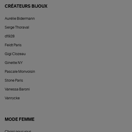
CRÉATEURS BIJOUX
Aurélie Bidermann
Serge Thoraval
d1928
Feidt Paris
Gigi Clozeau
Ginette NY
Pascale Monvoisin
Stone Paris
Vanessa Baroni
Vanrycke
MODE FEMME
Choisi pour vous