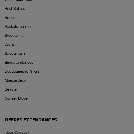
Best-Sellers
Robes
Baskets femme
Sweatshirt
Jeans
Sacs à main
Bijoux tendances
Doudounes et Parkas
Maison déco
Beauté
Conseil Mode
OFFRES ET TENDANCES
Idées Cadeaux