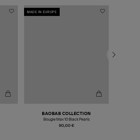
MADE IN EUROPE
MADE IN EU
BAOBAB COLLECTION
Bougie Max 10 Black Pearls
Paréo Fou
90,00 €