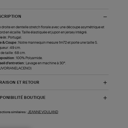
SCRIPTION
 droite en dentelle stretch florale avec une découpe asymétrique et
ord en écaille. Taille élastiquée et jupon en jersey intégré.
 in :
Portugal.
le & Coupe :
Notre mannequin mesure 1m72 et porte une taille S.
ueur : 49 cm.
 de taille : 68 cm.
position :
100% Polyamide.
eil d'entretien :
Lavage en machine à 30°.
f-JVORIANELACENO)
VRAISON ET RETOUR
SPONIBILITÉ BOUTIQUE
JEANNE VOULAND
ections similaires :