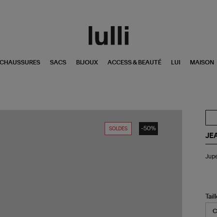
CHAUSSURES
SACS
BIJOUX
ACCESS & BEAUTÉ
LUI
MAISON
-50%
SOLDES
JE
Ju
Jupe
Ori
Den
Noi
Tail