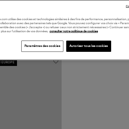
Co
oile.com utilise des cookies et technologies similaires à des fins de performance, personnalisation, p
collaboration avec des partenaires tels que Google. Vous pouvez configurer vos choix via « Param
semble des cookies (« J’accepte ») ou refuser ceux non strictement nécessaires (« Continuer san
 plus sur l’utilisation de vos données,
consulter notre politique de cookies
Paramètres des cookies
Autoriser tous les cookies
N EUROPE