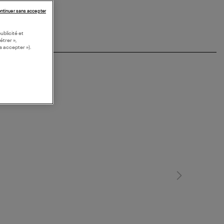
ntinuer sans accepter
ublicité et
étrer »,
s accepter »).