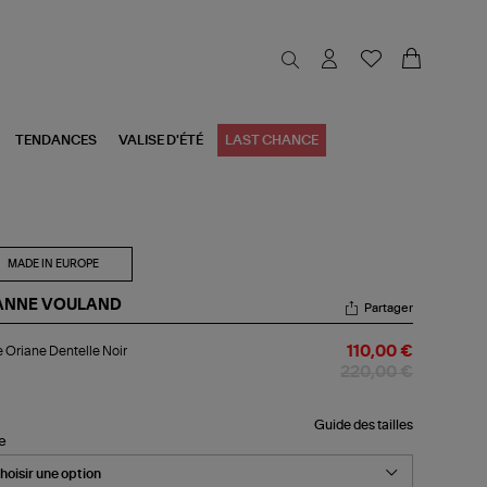
TENDANCES
VALISE D'ÉTÉ
LAST CHANCE
MADE IN EUROPE
ANNE VOULAND
Partager
pe
 Oriane Dentelle Noir
110,00 €
ane
telle
220,00 €
r
Guide des tailles
le