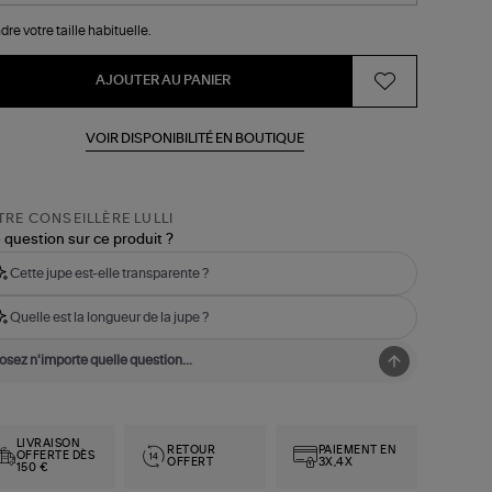
dre votre taille habituelle.
AJOUTER AU PANIER
VOIR DISPONIBILITÉ EN BOUTIQUE
RE CONSEILLÈRE LULLI
 question sur ce produit ?
Cette jupe est-elle transparente ?
Quelle est la longueur de la jupe ?
LIVRAISON
RETOUR
PAIEMENT EN
OFFERTE DÈS
OFFERT
3X,4X
150 €