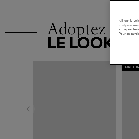
Adoptez
lulli-sur-la-t
analyses, en 
accepter l’en
Pour en savoir
LE LOOK
MADE I