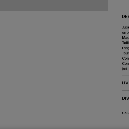
DE
Jupe
un b
Made
Tail
Long
Tour
Com
Cons
(re
LI
DI
Coll