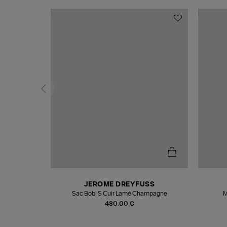
T
JEROME DREYFUSS
k
Sac Bobi S Cuir Lamé Champagne
M
480,00 €