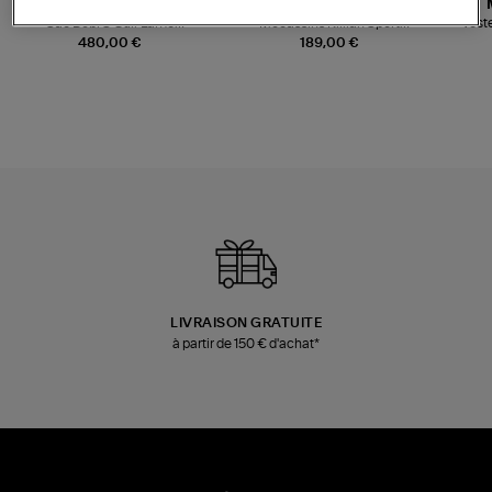
JEROME DREYFUSS
TORAL
Sac Bobi S Cuir Lamé
Mocassins Killian Sport
Veste
Champagne
Mousse
480,00 €
189,00 €
LIVRAISON GRATUITE
à partir de 150 € d'achat*