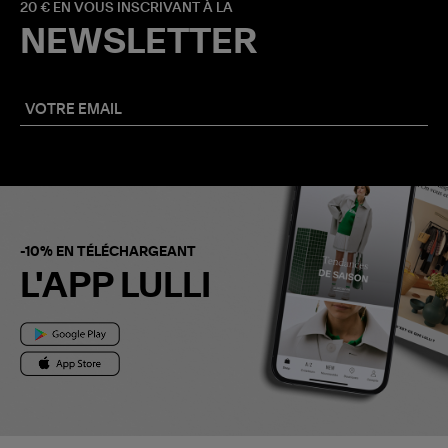
20 € EN VOUS INSCRIVANT À LA
NEWSLETTER
-10% EN TÉLÉCHARGEANT
L'APP LULLI