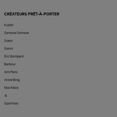
CRÉATEURS PRÊT-À-PORTER
Kujten
Samsoe Samsoe
Soeur
Ganni
Éric Bompard
Barbour
Ami Paris
Anine Bing
Max Mara
&
Sportmax