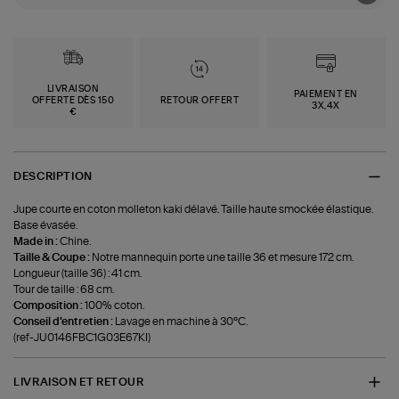
LIVRAISON
PAIEMENT EN
OFFERTE DÈS 150
RETOUR OFFERT
3X,4X
€
DESCRIPTION
Jupe courte en coton molleton kaki délavé. Taille haute smockée élastique.
Base évasée.
Made in :
Chine.
Taille & Coupe :
Notre mannequin porte une taille 36 et mesure 172 cm.
Longueur (taille 36) : 41 cm.
Tour de taille : 68 cm.
Composition :
100% coton.
Conseil d'entretien :
Lavage en machine à 30°C.
(ref-JU0146FBC1G03E67KI)
LIVRAISON ET RETOUR