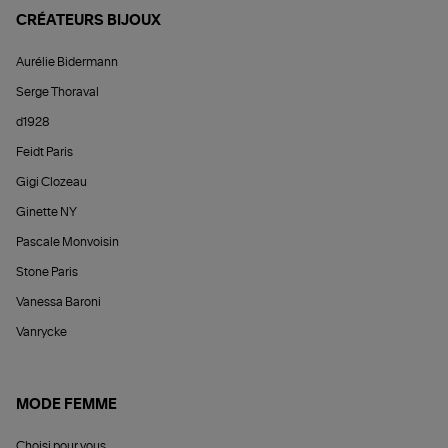
CRÉATEURS BIJOUX
Aurélie Bidermann
Serge Thoraval
d1928
Feidt Paris
Gigi Clozeau
Ginette NY
Pascale Monvoisin
Stone Paris
Vanessa Baroni
Vanrycke
MODE FEMME
Choisi pour vous