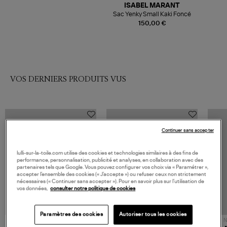
ISABEL MARANT
Sac Yenky Small Kaki Foncé
150,00 €
VOS DERNIERS PRODUITS VUS
Continuer sans accepter
lulli-sur-la-toile.com utilise des cookies et technologies similaires à des fins de
performance, personnalisation, publicité et analyses, en collaboration avec des
partenaires tels que Google. Vous pouvez configurer vos choix via « Paramétrer »,
accepter l’ensemble des cookies (« J’accepte ») ou refuser ceux non strictement
nécessaires (« Continuer sans accepter »). Pour en savoir plus sur l’utilisation de
vos données,
consulter notre politique de cookies
Paramètres des cookies
Autoriser tous les cookies
NOUVELLE COLLECTION
N