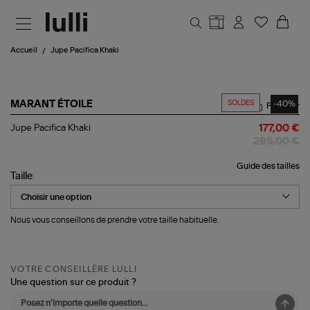
Aller au contenu principal
Accueil
Jupe Pacifica Khaki
SOLDES
-40%
MARANT ÉTOILE
Partager
Jupe
Jupe Pacifica Khaki
177,00 €
Pacifica
295,00 €
Khaki
Guide des tailles
Taille
Nous vous conseillons de prendre votre taille habituelle.
VOTRE CONSEILLÈRE LULLI
Une question sur ce produit ?