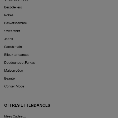
Best-Sellers
Robes
Baskets femme
Sweatshirt
Jeans
Sacs à main
Bijoux tendances
Doudounes et Parkas
Maison déco
Beauté
Conseil Mode
OFFRES ET TENDANCES
Idées Cadeaux