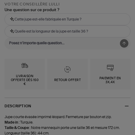
VOTRE CONSEILLÈRE LULLI
Une question sur ce produit ?
Cette jupe est-elle fabriquée en Turquie ?
Quelle est la longueur de la jupe en taille 36 ?
LIVRAISON
PAIEMENT EN
OFFERTE DÈS 150
RETOUR OFFERT
3X,4X
€
DESCRIPTION
Jupe courte évasée imprimé léopard. Fermeture par bouton et zip.
Made in :
Turquie.
Taille & Coupe :
Notre mannequin porte une taille 36 et mesure 172 cm.
Longueur (taille 36) : 44 cm.