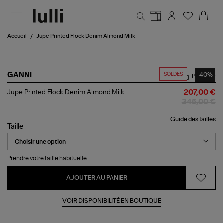
Aller au contenu principal
Accueil
Jupe Printed Flock Denim Almond Milk
SOLDES
-40%
GANNI
Partager
Jupe
Jupe Printed Flock Denim Almond Milk
207,00 €
Printed
345,00 €
Flock
Denim
Guide des tailles
Almond
Taille
Milk
Prendre votre taille habituelle.
AJOUTER AU PANIER
VOIR DISPONIBILITÉ EN BOUTIQUE