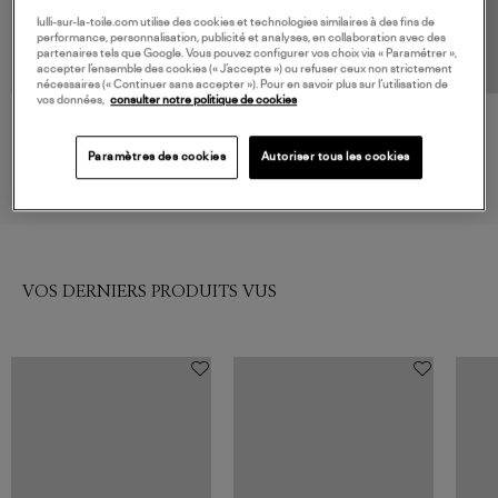
lulli-sur-la-toile.com utilise des cookies et technologies similaires à des fins de
performance, personnalisation, publicité et analyses, en collaboration avec des
partenaires tels que Google. Vous pouvez configurer vos choix via « Paramétrer »,
accepter l’ensemble des cookies (« J’accepte ») ou refuser ceux non strictement
nécessaires (« Continuer sans accepter »). Pour en savoir plus sur l’utilisation de
vos données,
consulter notre politique de cookies
ISABEL MARANT
GANNI
Jupe Berenice Black
Jupe Denim Bubble Rinse
Paramètres des cookies
Autoriser tous les cookies
350,00 €
275,00 €
VOS DERNIERS PRODUITS VUS