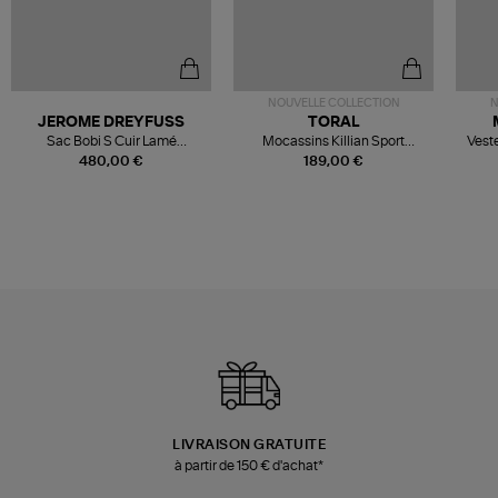
NOUVELLE COLLECTION
N
JEROME DREYFUSS
TORAL
Sac Bobi S Cuir Lamé
Mocassins Killian Sport
Veste
Champagne
Mousse
480,00 €
189,00 €
LIVRAISON GRATUITE
à partir de 150 € d'achat*