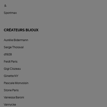
&
Sportmax
CRÉATEURS BIJOUX
Aurélie Bidermann
Serge Thoraval
d1928
Feidt Paris
Gigi Clozeau
Ginette NY
Pascale Monvoisin
Stone Paris
Vanessa Baroni
Vanrycke