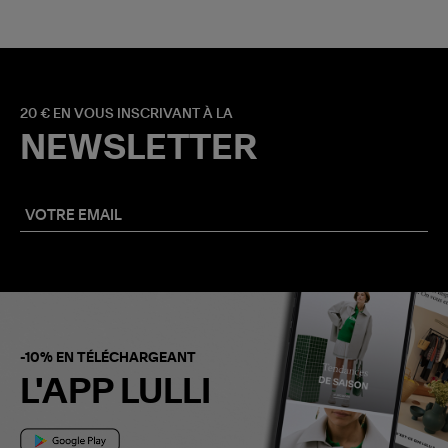
20 € EN VOUS INSCRIVANT À LA
NEWSLETTER
-10% EN TÉLÉCHARGEANT
L'APP LULLI