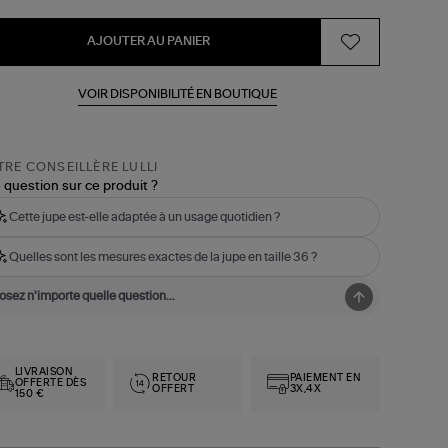
AJOUTER AU PANIER
VOIR DISPONIBILITÉ EN BOUTIQUE
RE CONSEILLÈRE LULLI
 question sur ce produit ?
Cette jupe est-elle adaptée à un usage quotidien ?
Quelles sont les mesures exactes de la jupe en taille 36 ?
LIVRAISON
RETOUR
PAIEMENT EN
OFFERTE DÈS
OFFERT
3X,4X
150 €