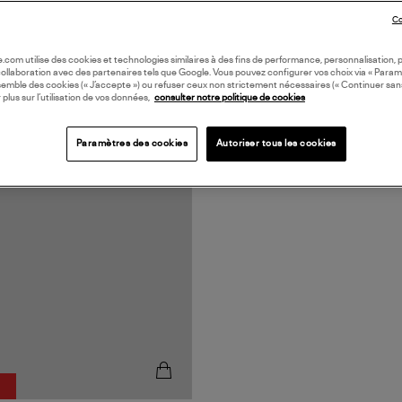
Co
oile.com utilise des cookies et technologies similaires à des fins de performance, personnalisation, p
collaboration avec des partenaires tels que Google. Vous pouvez configurer vos choix via « Param
semble des cookies (« J’accepte ») ou refuser ceux non strictement nécessaires (« Continuer san
 plus sur l’utilisation de vos données,
consulter notre politique de cookies
N EUROPE
Paramètres des cookies
Autoriser tous les cookies