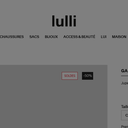
CHAUSSURES
SACS
BIJOUX
ACCESS & BEAUTÉ
LUI
MAISON
GA
-50%
SOLDES
Ju
Jupe
Rec
Noi
Tail
Pren