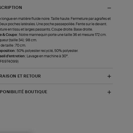
SCRIPTION
 longue en matière fluide noire. Taille haute. Fermeture par agrafes et
 Deux poches latérales. Une poche passepoilée. Fente sur le devant.
ture en tissu et larges passants. Coupe droite. Base droite.
le & Coupe :
Notre mannequin porte une taille 36 et mesure 172 cm.
ueur (taille 34) : 98 cm.
de taille : 70 cm.
position :
50% polyester recyclé, 50% polyester.
eil d'entretien :
Lavage en machine à 30°.
f-F6974099)
VRAISON ET RETOUR
SPONIBILITÉ BOUTIQUE