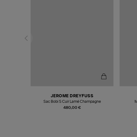
T
JEROME DREYFUSS
k
Sac Bobi S Cuir Lamé Champagne
M
480,00 €