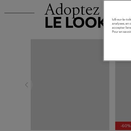
Adoptez
LE LOOK
lulli-sur-la-t
analyses, en 
accepter l’en
Pour en savoir
MADE I
-60%