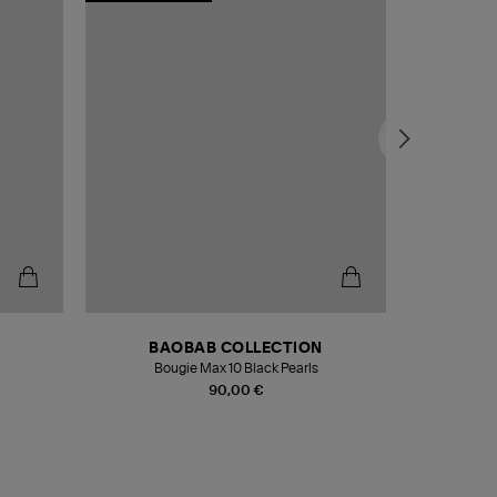
BAOBAB COLLECTION
Bougie Max 10 Black Pearls
Paréo Fou
90,00 €