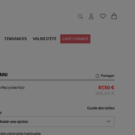
TENDANCES
VALISE D'ÉTÉ
LAST CHANCE
NNI
Partager
pe
 Recyclée Noir
97,50 €
yclée
r
195,00 €
Guide des tailles
le
dre votre taille habituelle.