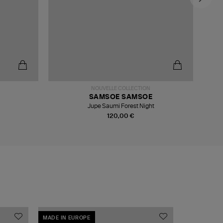
NOUVELLE COLLECTION
SAMSOE SAMSOE
Jupe Saumi Forest Night
120,00 €
MADE IN EUROPE
MADE IN EU