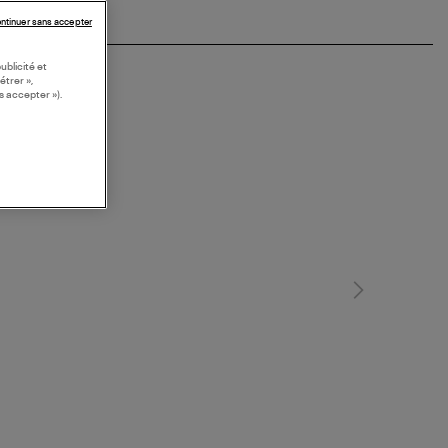
ntinuer sans accepter
ublicité et
étrer »,
s accepter »).