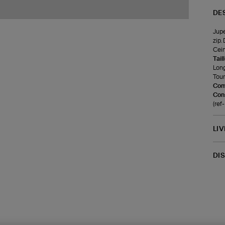
DE
Jupe
zip.
Cein
Tail
Long
Tour 
Com
Cons
(re
LI
DI