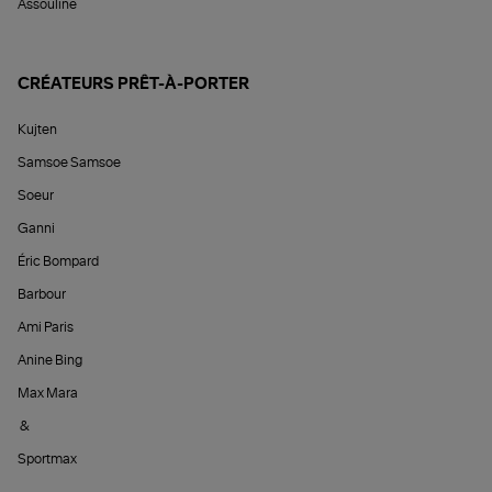
Assouline
CRÉATEURS PRÊT-À-PORTER
Kujten
Samsoe Samsoe
Soeur
Ganni
Éric Bompard
Barbour
Ami Paris
Anine Bing
Max Mara
&
Sportmax