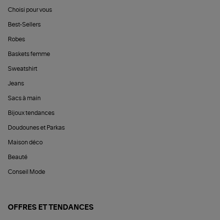
Choisi pour vous
Best-Sellers
Robes
Baskets femme
Sweatshirt
Jeans
Sacs à main
Bijoux tendances
Doudounes et Parkas
Maison déco
Beauté
Conseil Mode
OFFRES ET TENDANCES