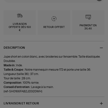
LIVRAISON
PAIEMENT EN
OFFERTE DÈS 150
RETOUR OFFERT
3X,4X
€
DESCRIPTION
Jupe short en coton blanc, avec broderies sur l'ensemble. Taille élastiquée.
Doublée.
Made in :
Inde.
Taille & Coupe :
Notre mannequin mesure 172 et porte une taille 36.
Longueur (taille 36) : 37 cm.
Tour de taille : 28 cm.
Composition :
100% ramie.
Conseil d'entretien :
Lavage à la main.
(ref-SH0166FAB2J20I20WH)
LIVRAISON ET RETOUR