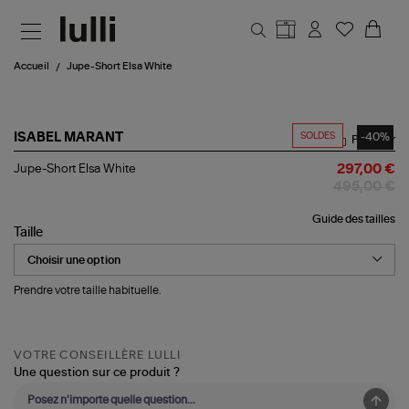
Aller au contenu principal
Accueil
Jupe-Short Elsa White
SOLDES
-40%
ISABEL MARANT
Partager
Jupe-
Jupe-Short Elsa White
297,00 €
Short
495,00 €
Elsa
White
Guide des tailles
Taille
Prendre votre taille habituelle.
VOTRE CONSEILLÈRE LULLI
Une question sur ce produit ?