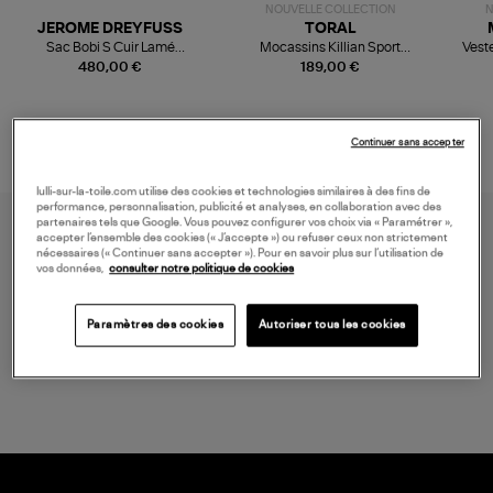
NOUVELLE COLLECTION
N
JEROME DREYFUSS
TORAL
Sac Bobi S Cuir Lamé
Mocassins Killian Sport
Veste
Champagne
Mousse
480,00 €
189,00 €
Continuer sans accepter
lulli-sur-la-toile.com utilise des cookies et technologies similaires à des fins de
performance, personnalisation, publicité et analyses, en collaboration avec des
partenaires tels que Google. Vous pouvez configurer vos choix via « Paramétrer »,
accepter l’ensemble des cookies (« J’accepte ») ou refuser ceux non strictement
nécessaires (« Continuer sans accepter »). Pour en savoir plus sur l’utilisation de
vos données,
consulter notre politique de cookies
Paramètres des cookies
Autoriser tous les cookies
LIVRAISON GRATUITE
à partir de 150 € d'achat*