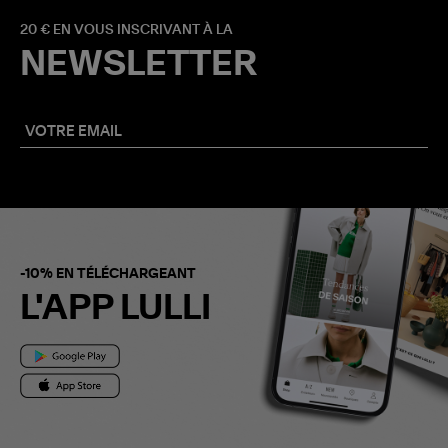
20 € EN VOUS INSCRIVANT À LA
NEWSLETTER
-10% EN TÉLÉCHARGEANT
L'APP LULLI