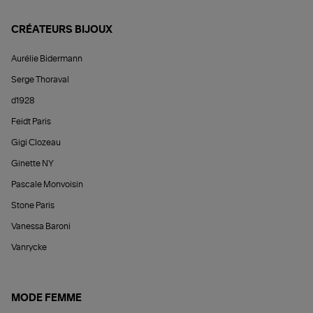
CRÉATEURS BIJOUX
Aurélie Bidermann
Serge Thoraval
d1928
Feidt Paris
Gigi Clozeau
Ginette NY
Pascale Monvoisin
Stone Paris
Vanessa Baroni
Vanrycke
MODE FEMME