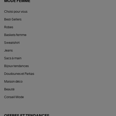
MODE FEMME
Choisi pour vous
Best-Sellers
Robes
Baskets femme
Sweatshirt
Jeans
Sacs à main
Bijoux tendances
Doudounes et Parkas
Maison déco
Beauté
Conseil Mode