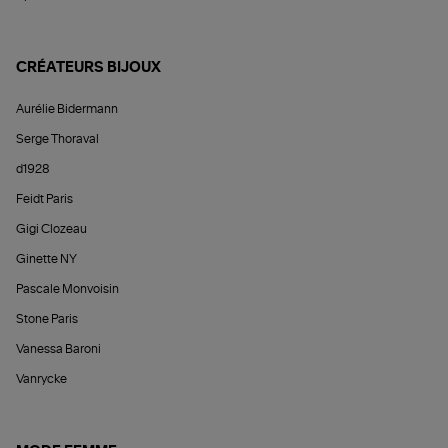
CRÉATEURS BIJOUX
Aurélie Bidermann
Serge Thoraval
d1928
Feidt Paris
Gigi Clozeau
Ginette NY
Pascale Monvoisin
Stone Paris
Vanessa Baroni
Vanrycke