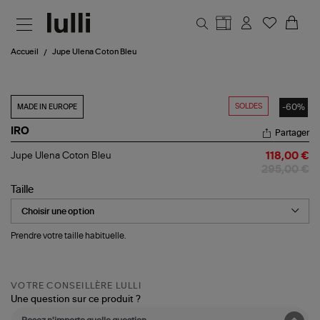
Aller au contenu principal
Accueil
Jupe Ulena Coton Bleu
SOLDES
-60%
MADE IN EUROPE
IRO
Partager
Jupe
Jupe Ulena Coton Bleu
118,00 €
Ulena
295,00 €
Coton
Bleu
Taille
Prendre votre taille habituelle.
VOTRE CONSEILLÈRE LULLI
Une question sur ce produit ?