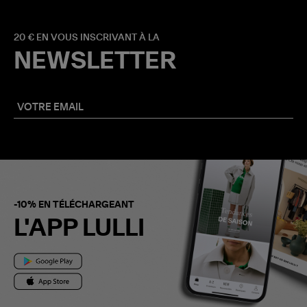
20 € EN VOUS INSCRIVANT À LA
NEWSLETTER
-10% EN TÉLÉCHARGEANT
L'APP LULLI