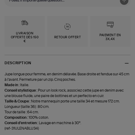
LIVRAISON
PAIEMENT EN
OFFERTE DÈS 150
RETOUR OFFERT
3X,4X
€
DESCRIPTION
Jupe longue pour femme, en denim délavée. Base droite et fendue sur 45 cm
à l'avant. Fermeture par un zip. Cinq poches.
Made in :
Italie.
Conseil stylistique :
Pour un look rock, associez cette jupe en denim avec
une blouse fluide, une paire de bottines et un perfecto en cuir.
Taille & Coupe :
Notre mannequin porte une taille 34 et mesure 172 cm.
Longueur (taille 36) : 80 cm.
Tour de taille : 64 cm.
Composition :
100% coton.
Conseil d'entretien :
Lavage en machine à 30°.
(ref-31ULENABLU34)