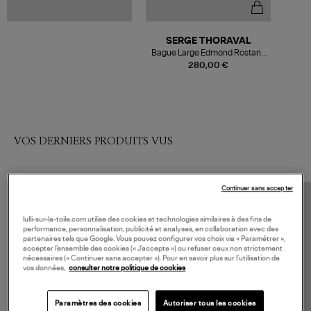
SERGE THORAVAL
Bague Large Edmond Rostand
Un Baiser Argent
280,00 €
VOS DERNIERS PRODUITS VUS
Continuer sans accepter
lulli-sur-la-toile.com utilise des cookies et technologies similaires à des fins de
performance, personnalisation, publicité et analyses, en collaboration avec des
partenaires tels que Google. Vous pouvez configurer vos choix via « Paramétrer »,
accepter l’ensemble des cookies (« J’accepte ») ou refuser ceux non strictement
nécessaires (« Continuer sans accepter »). Pour en savoir plus sur l’utilisation de
vos données,
consulter notre politique de cookies
Paramètres des cookies
Autoriser tous les cookies