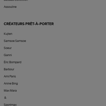
Assouline
CRÉATEURS PRÊT-À-PORTER
Kujten
Samsoe Samsoe
Soeur
Ganni
Éric Bompard
Barbour
Ami Paris
Anine Bing
Max Mara
&
Sportmax