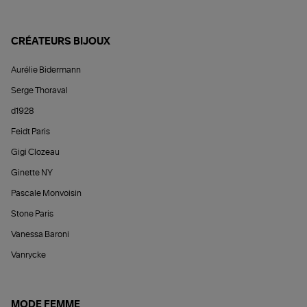
CRÉATEURS BIJOUX
Aurélie Bidermann
Serge Thoraval
d1928
Feidt Paris
Gigi Clozeau
Ginette NY
Pascale Monvoisin
Stone Paris
Vanessa Baroni
Vanrycke
MODE FEMME