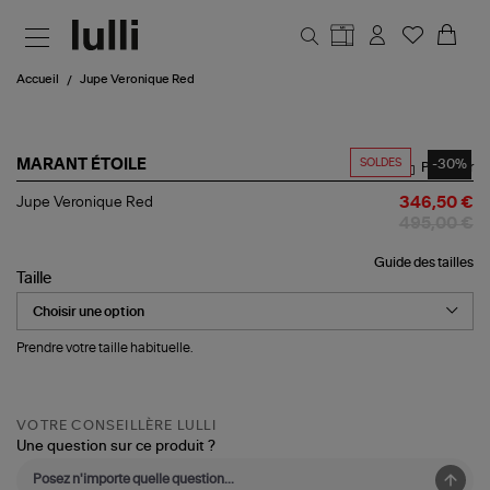
Aller au contenu principal
Accueil
Jupe Veronique Red
SOLDES
-30%
MARANT ÉTOILE
Partager
Jupe
Jupe Veronique Red
346,50 €
Veronique
495,00 €
Red
Guide des tailles
Taille
Prendre votre taille habituelle.
VOTRE CONSEILLÈRE LULLI
Une question sur ce produit ?