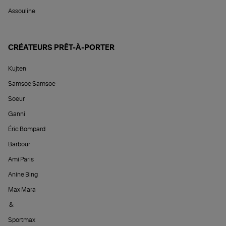
Assouline
CRÉATEURS PRÊT-À-PORTER
Kujten
Samsoe Samsoe
Soeur
Ganni
Éric Bompard
Barbour
Ami Paris
Anine Bing
Max Mara
&
Sportmax