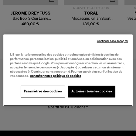
NOUVELLE COLLECTION
N
JEROME DREYFUSS
TORAL
Sac Bobi S Cuir Lamé
Mocassins Killian Sport
Veste
Champagne
Mousse
480,00 €
189,00 €
Continuer sans accepter
lulli-sur-la-toile.com utilise des cookies et technologies similaires à des fins de
performance, personnalisation, publicité et analyses, en collaboration avec des
partenaires tels que Google. Vous pouvez configurer vos choix via « Paramétrer »,
accepter l’ensemble des cookies (« J’accepte ») ou refuser ceux non strictement
nécessaires (« Continuer sans accepter »). Pour en savoir plus sur l’utilisation de
vos données,
consulter notre politique de cookies
Paramètres des cookies
Autoriser tous les cookies
LIVRAISON GRATUITE
à partir de 150 € d'achat*