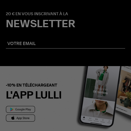
20 € EN VOUS INSCRIVANT À LA
NEWSLETTER
-10% EN TÉLÉCHARGEANT
L'APP LULLI