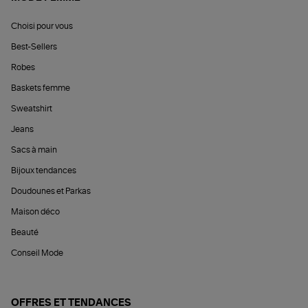
Choisi pour vous
Best-Sellers
Robes
Baskets femme
Sweatshirt
Jeans
Sacs à main
Bijoux tendances
Doudounes et Parkas
Maison déco
Beauté
Conseil Mode
OFFRES ET TENDANCES