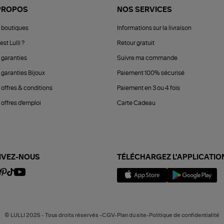
PROPOS
NOS SERVICES
 boutiques
Informations sur la livraison
est Lulli ?
Retour gratuit
 garanties
Suivre ma commande
 garanties Bijoux
Paiement 100% sécurisé
 offres & conditions
Paiement en 3 ou 4 fois
offres d'emploi
Carte Cadeau
IVEZ-NOUS
TÉLÉCHARGEZ L'APPLICATIO
© LULLI 2025 - Tous droits réservés -CGV-Plan du site-Politique de confidentialité