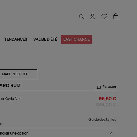
TENDANCES
VALISE D'ÉTÉ
LAST CHANCE
MADE IN EUROPE
ARO RUIZ
Partager
tan
an Kayla Noir
95,50 €
la
r
239,00 €
Guide des tailles
le