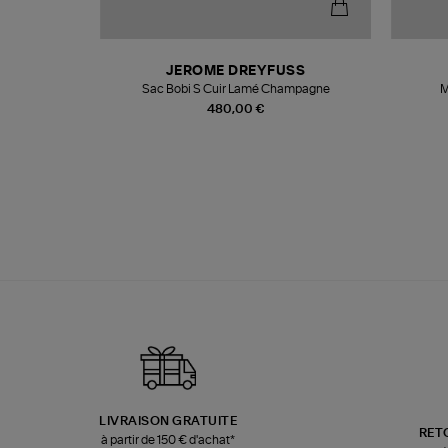
T
JEROME DREYFUSS
k
Sac Bobi S Cuir Lamé Champagne
M
480,00 €
LIVRAISON GRATUITE
RET
à partir de 150 € d'achat*