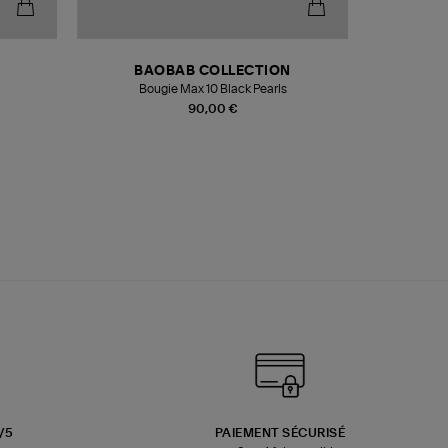
BAOBAB COLLECTION
Bougie Max 10 Black Pearls
Paréo Fou
90,00 €
3/5
PAIEMENT SÉCURISÉ