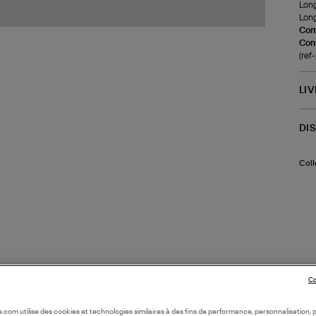
Longu
Long
Com
Cons
(ref
LI
DI
Coll
Co
oile.com utilise des cookies et technologies similaires à des fins de performance, personnalisation, p