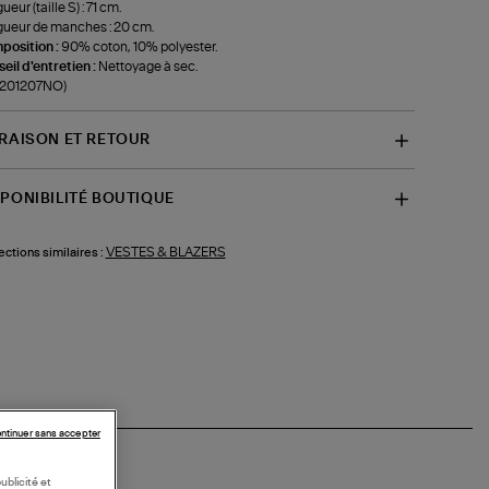
eur (taille S) : 71 cm.
ueur de manches : 20 cm.
position :
90% coton, 10% polyester.
eil d'entretien :
Nettoyage à sec.
-201207NO)
VRAISON ET RETOUR
SPONIBILITÉ BOUTIQUE
VESTES & BLAZERS
ections similaires :
ntinuer sans accepter
ublicité et