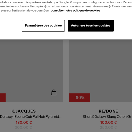
collaboration avec des partenaires tels que Google. Vous pouvez configurer vos choix via « Param
semble des cookies (« J’accepte ») ou refuser ceux non strictement nécessaires (« Continuer san
 plus sur l’utilisation de vos données,
consulter notre politique de cookies
N FRANCE
MADE IN EUROPE
Paramètres des cookies
Autoriser tous les cookies
%
-60%
K.JACQUES
RE/DONE
Deltapyr Ebene Cuir Pul Noir Pyramides
Short 90s Low Slung Coton Gr
Argenté
180,00 €
100,00 €
300,00 €
250,00 €