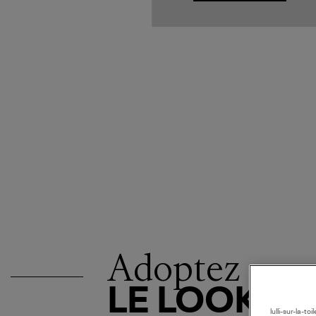
Adoptez
LE LOOK
lulli-sur-la-t