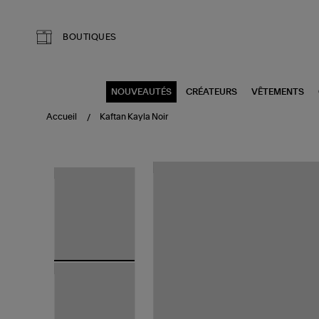
Aller au contenu principal
BOUTIQUES
NOUVEAUTÉS
CRÉATEURS
VÊTEMENTS
Accueil
Kaftan Kayla Noir