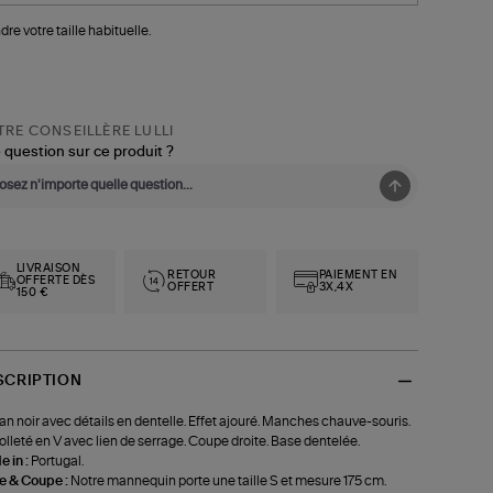
dre votre taille habituelle.
RE CONSEILLÈRE LULLI
 question sur ce produit ?
LIVRAISON
RETOUR
PAIEMENT EN
OFFERTE DÈS
OFFERT
3X,4X
150 €
SCRIPTION
an noir avec détails en dentelle. Effet ajouré. Manches chauve-souris.
lleté en V avec lien de serrage. Coupe droite. Base dentelée.
 in :
Portugal.
le & Coupe :
Notre mannequin porte une taille S et mesure 175 cm.