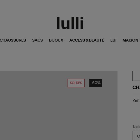
CHAUSSURES
SACS
BIJOUX
ACCESS & BEAUTÉ
LUI
MAISON
-60%
SOLDES
CH
Kaf
Kaft
Kay
Noi
Tail