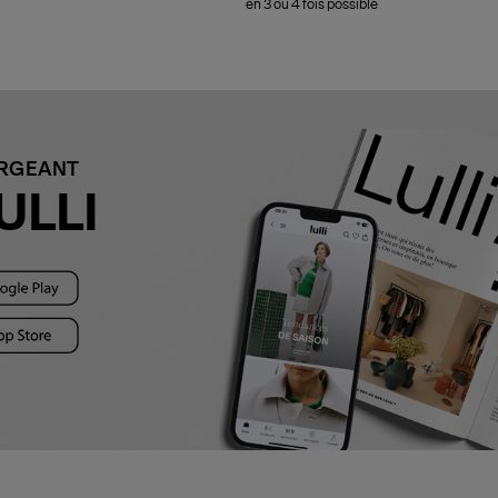
en 3 ou 4 fois possible
ARGEANT
ULLI