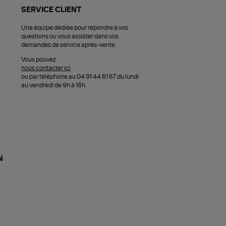
SERVICE CLIENT
Une équipe dédiée pour répondre à vos
questions ou vous assister dans vos
demandes de service après-vente.
Vous pouvez
nous contacter ici
ou par téléphone au 04 91 44 61 67 du lundi
au vendredi de 9h à 18h.
N