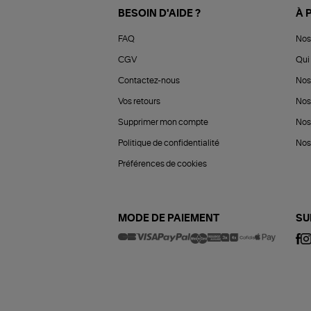
BESOIN D'AIDE ?
À 
FAQ
Nos
CGV
Qui 
Contactez-nous
Nos
Vos retours
Nos
Supprimer mon compte
Nos
Politique de confidentialité
Nos 
Préférences de cookies
MODE DE PAIEMENT
SU