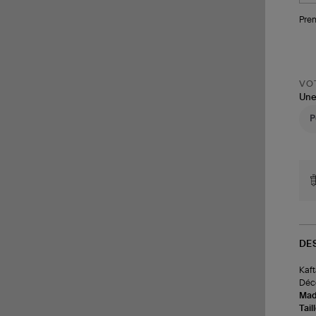
Pren
VOT
Une
DE
Kaft
Déco
Made
Tail