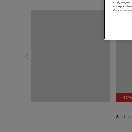
analyses, en 
accepter l’en
Pour en savoir
MADE I
-40
Sandales 