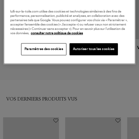
lulli-sur-la-toile.com utilise des cookies et technologies similaires à des fins de
performance, personnalisation, publicité et analyses, en collaboration avec des
partenaires tels que Google. Vous pouvez configurer vos choix via « Paramétrer »,
accepter l’ensemble des cookies (« J’accepte ») ou refuser ceux non strictement
nécessaires (« Continuer sans accepter »). Pour en savoir plus sur l’utilisation de
vos données,
consulter notre politique de cookies
BELIZA
VANESSA BRUNO
Paramètres des cookies
Autoriser tous les cookies
Kimono Kima Black Malt
Veste Tilia Noir
185,00 €
375,00 €
VOS DERNIERS PRODUITS VUS