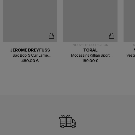
NOUVELLE COLLECTION
N
JEROME DREYFUSS
TORAL
Sac Bobi S Cuir Lamé
Mocassins Killian Sport
Veste
Champagne
Mousse
480,00 €
189,00 €