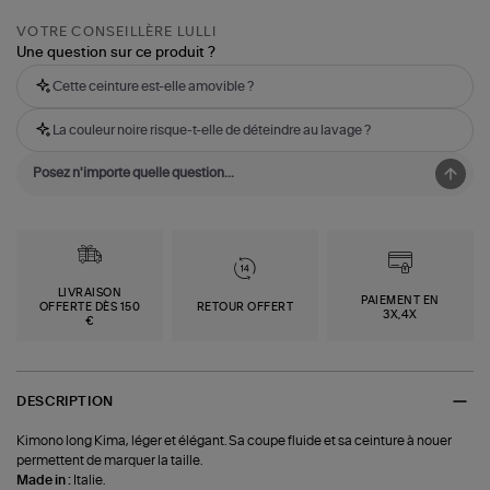
VOTRE CONSEILLÈRE LULLI
Une question sur ce produit ?
Cette ceinture est-elle amovible ?
La couleur noire risque-t-elle de déteindre au lavage ?
LIVRAISON
PAIEMENT EN
OFFERTE DÈS 150
RETOUR OFFERT
3X,4X
€
DESCRIPTION
Kimono long Kima, léger et élégant. Sa coupe fluide et sa ceinture à nouer
permettent de marquer la taille.
Made in :
Italie.