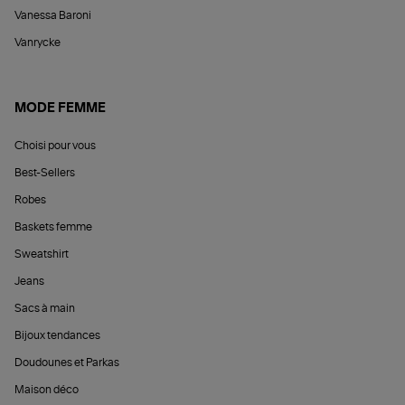
Vanessa Baroni
Vanrycke
MODE FEMME
Choisi pour vous
Best-Sellers
Robes
Baskets femme
Sweatshirt
Jeans
Sacs à main
Bijoux tendances
Doudounes et Parkas
Maison déco