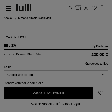
Aller au contenu principal
Accueil
Kimono Kimala Black Malt
MADE IN EUROPE
BELIZA
Partager
Kimono
Kimono Kimala Black Malt
220,00 €
Kimala
Black
Guide des tailles
Malt
Taille
Prendre votre taille habituelle.
AJOUTER AU PANIER
VOIR DISPONIBILITÉ EN BOUTIQUE