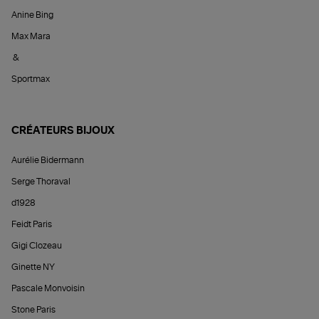
Anine Bing
Max Mara
&
Sportmax
CRÉATEURS BIJOUX
Aurélie Bidermann
Serge Thoraval
d1928
Feidt Paris
Gigi Clozeau
Ginette NY
Pascale Monvoisin
Stone Paris