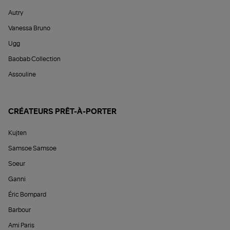
Autry
Vanessa Bruno
Ugg
Baobab Collection
Assouline
CRÉATEURS PRÊT-À-PORTER
Kujten
Samsoe Samsoe
Soeur
Ganni
Éric Bompard
Barbour
Ami Paris