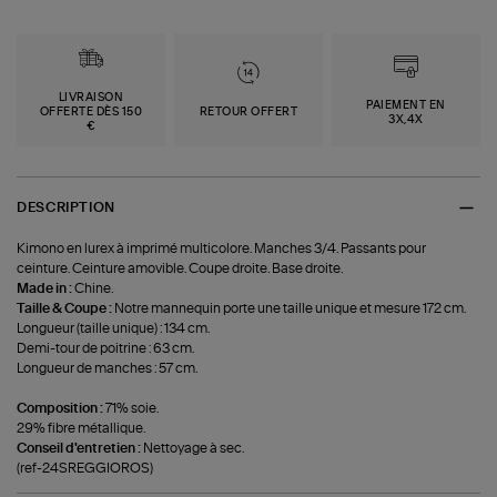
LIVRAISON
PAIEMENT EN
OFFERTE DÈS 150
RETOUR OFFERT
3X,4X
€
DESCRIPTION
Kimono en lurex à imprimé multicolore. Manches 3/4. Passants pour
ceinture. Ceinture amovible. Coupe droite. Base droite.
Made in :
Chine.
Taille & Coupe :
Notre mannequin porte une taille unique et mesure 172 cm.
Longueur (taille unique) : 134 cm.
Demi-tour de poitrine : 63 cm.
Longueur de manches : 57 cm.
Composition :
71% soie.
29% fibre métallique.
Conseil d'entretien :
Nettoyage à sec.
(ref-24SREGGIOROS)