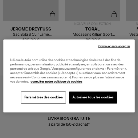
NOUVELLE COLLECTION
N
JEROME DREYFUSS
TORAL
Sac Bobi S Cuir Lamé
Mocassins Killian Sport
Veste
Champagne
Mousse
480,00 €
189,00 €
Continuer sans accepter
lulli-sur-la-toile.com utilise des cookies et technologies similaires à des fins de
performance, personnalisation, publicité et analyses, en collaboration avec des
partenaires tels que Google. Vous pouvez configurer vos choix via « Paramétrer »,
accepter l’ensemble des cookies (« J’accepte ») ou refuser ceux non strictement
nécessaires (« Continuer sans accepter »). Pour en savoir plus sur l’utilisation de
vos données,
consulter notre politique de cookies
Paramètres des cookies
Autoriser tous les cookies
LIVRAISON GRATUITE
à partir de 150 € d'achat*