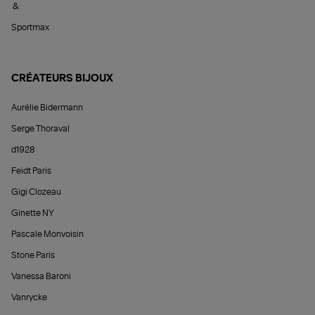
&
Sportmax
CRÉATEURS BIJOUX
Aurélie Bidermann
Serge Thoraval
d1928
Feidt Paris
Gigi Clozeau
Ginette NY
Pascale Monvoisin
Stone Paris
Vanessa Baroni
Vanrycke