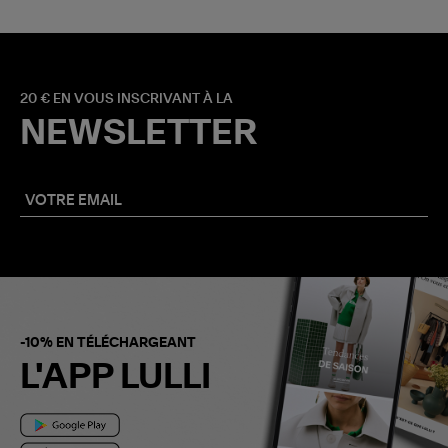
20 € EN VOUS INSCRIVANT À LA
NEWSLETTER
-10% EN TÉLÉCHARGEANT
L'APP LULLI