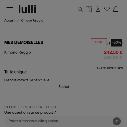
Aller au contenu principal
Accueil
Kimono Reggio
SOLDES
-50%
MES DEMOISELLES
Partager
Kimono
Kimono Reggio
242,50 €
Reggio
485,00 €
Guide des tailles
Taille
unique
Prendre votre taille habituelle.
Épuisé
VOTRE CONSEILLÈRE LULLI
Une question sur ce produit ?