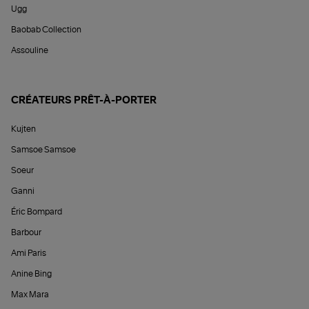
Ugg
Baobab Collection
Assouline
CRÉATEURS PRÊT-À-PORTER
Kujten
Samsoe Samsoe
Soeur
Ganni
Éric Bompard
Barbour
Ami Paris
Anine Bing
Max Mara