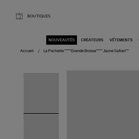
Aller au contenu principal
BOUTIQUES
NOUVEAUTÉS
CRÉATEURS
VÊTEMENTS
Accueil
La Pochette """"Grande Brosse"""" Jaune Safran""