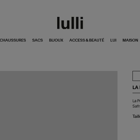
CHAUSSURES
SACS
BIJOUX
ACCESS & BEAUTÉ
LUI
MAISON
LA
La
La P
Po
Safr
"""
Bro
Tail
Ja
Saf