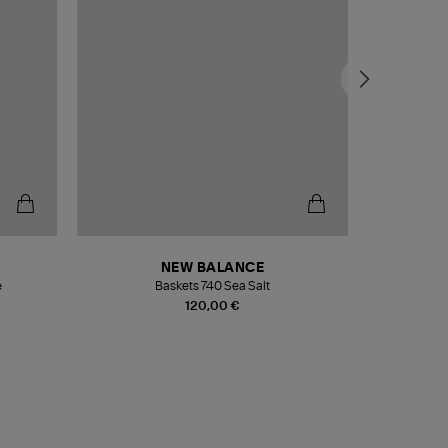
NEW BALANCE
e
Baskets 740 Sea Salt
Veste
120,00 €