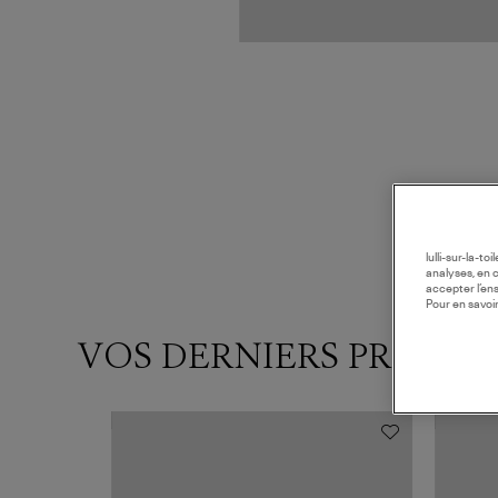
lulli-sur-la-t
analyses, en 
accepter l’en
Pour en savoir
VOS DERNIERS PRODUI