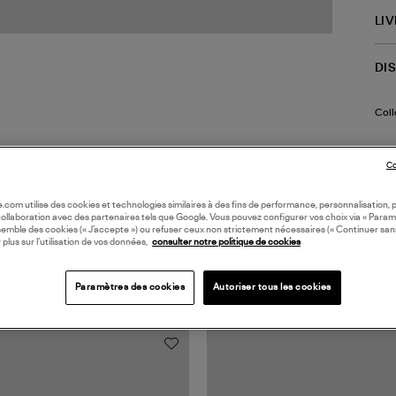
LI
DI
Coll
Co
oile.com utilise des cookies et technologies similaires à des fins de performance, personnalisation, p
collaboration avec des partenaires tels que Google. Vous pouvez configurer vos choix via « Param
semble des cookies (« J’accepte ») ou refuser ceux non strictement nécessaires (« Continuer san
 plus sur l’utilisation de vos données,
consulter notre politique de cookies
TS VUS
Paramètres des cookies
Autoriser tous les cookies