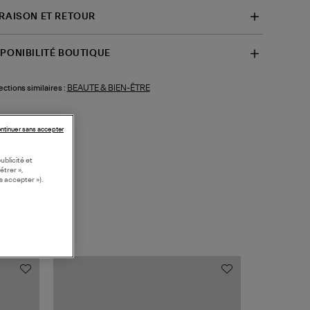
VRAISON ET RETOUR
SPONIBILITÉ BOUTIQUE
BEAUTE & BIEN-ÊTRE
ections similaires :
ntinuer sans accepter
ublicité et
étrer »,
s accepter »).