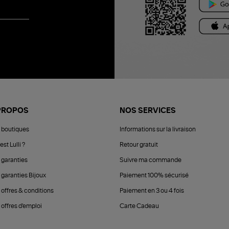
PROPOS
NOS SERVICES
 boutiques
Informations sur la livraison
est Lulli ?
Retour gratuit
 garanties
Suivre ma commande
 garanties Bijoux
Paiement 100% sécurisé
 offres & conditions
Paiement en 3 ou 4 fois
offres d'emploi
Carte Cadeau