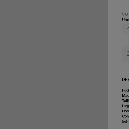
VOT
Une
DE
Poch
Made
Tail
Larg
Com
Cons
(re