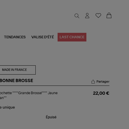
TENDANCES
VALISE D'ÉTÉ
LAST CHANCE
MADE IN FRANCE
 BONNE BROSSE
Partager
ochette """"Grande Brosse"""" Jaune
22,00 €
chette
an""
"Grande
sse""""
le
unique
une
ran""
Épuisé