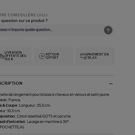
RE CONSEILLÈRE LULLI
 question sur ce produit ?
LIVRAISON
RETOUR
PAIEMENT EN
OFFERTE DÈS
OFFERT
3X,4X
150 €
SCRIPTION
ette de rangement pour brosse à cheveux en velours et satin jaune.
 in :
France.
le & Coupe :
Longueur : 25,5 cm.
eur : 10,5 cm.
position :
Coton labellisé GOTS et upcyclé.
eil d'entretien :
Lavage en machine à 30°.
f-POCHETTEJA)