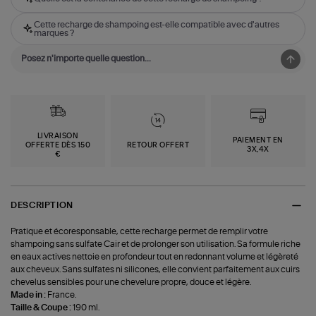
Cette recharge de shampoing est-elle compatible avec d'autres
marques ?
LIVRAISON
PAIEMENT EN
OFFERTE DÈS 150
RETOUR OFFERT
3X,4X
€
DESCRIPTION
Pratique et écoresponsable, cette recharge permet de remplir votre
shampoing sans sulfate Cair et de prolonger son utilisation. Sa formule riche
en eaux actives nettoie en profondeur tout en redonnant volume et légèreté
aux cheveux. Sans sulfates ni silicones, elle convient parfaitement aux cuirs
chevelus sensibles pour une chevelure propre, douce et légère.
Made in :
France.
Taille & Coupe :
190 ml.