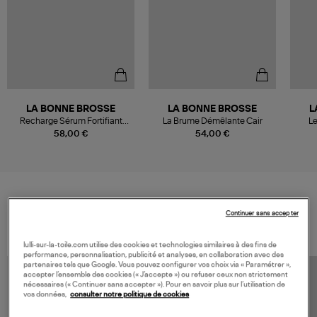
LA BONNE BROSSE
LA BONNE BROSSE
L
Recharge Sérum Fortifiant
La Brume Démêlante Cair
Le
Cair, 100ml
58,00 €
54,00 €
VOS DERNIERS PRODUITS VUS
Continuer sans accepter
lulli-sur-la-toile.com utilise des cookies et technologies similaires à des fins de
performance, personnalisation, publicité et analyses, en collaboration avec des
partenaires tels que Google. Vous pouvez configurer vos choix via « Paramétrer »,
accepter l’ensemble des cookies (« J’accepte ») ou refuser ceux non strictement
nécessaires (« Continuer sans accepter »). Pour en savoir plus sur l’utilisation de
vos données,
consulter notre politique de cookies