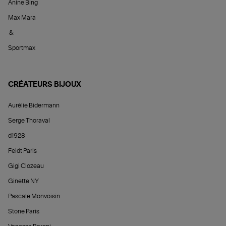
Anine Bing
Max Mara
&
Sportmax
CRÉATEURS BIJOUX
Aurélie Bidermann
Serge Thoraval
d1928
Feidt Paris
Gigi Clozeau
Ginette NY
Pascale Monvoisin
Stone Paris