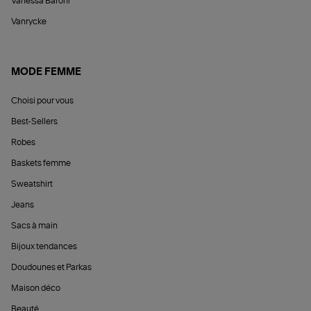
Vanessa Baroni
Vanrycke
MODE FEMME
Choisi pour vous
Best-Sellers
Robes
Baskets femme
Sweatshirt
Jeans
Sacs à main
Bijoux tendances
Doudounes et Parkas
Maison déco
Beauté