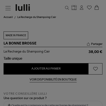
Aller au contenu principal
Accueil
La Recharge du Shampoing Cair
MADE IN FRANCE
LA BONNE BROSSE
Partager
La
La Recharge du Shampoing Cair
38,00 €
Recharge
du
Taille
unique
Shampoing
Cair
AJOUTER AU PANIER
VOIR DISPONIBILITÉ EN BOUTIQUE
VOTRE CONSEILLÈRE LULLI
Une question sur ce produit ?
Quelle est la contenance de cette recharge de shampoing ?