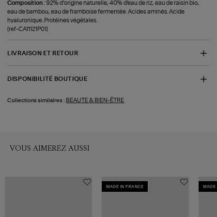
Composition :
92% d’origine naturelle, 40% d'eau de riz, eau de raisin bio,
eau de bambou, eau de framboise fermentée. Acides aminés. Acide
hyaluronique. Protéines végétales.
(ref-CA11121P01)
LIVRAISON ET RETOUR
DISPONIBILITÉ BOUTIQUE
BEAUTE & BIEN-ÊTRE
Collections similaires :
VOUS AIMEREZ AUSSI
MADE IN FRANCE
MADE 