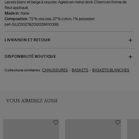
Lacets blanc et beige à rayures. Aglets en métal doré. Charm en forme de
fleur appliqué.
Made in :
Italie.
Composition :
72 % viscose, 27 % coton, 1 % polyester.
(ref-GUZ00278Z00028610318)
LIVRAISON ET RETOUR
DISPONIBILITÉ BOUTIQUE
-
-
CHAUSSURES
BASKETS
BASKETS BLANCHES
Collections similaires :
VOUS AIMEREZ AUSSI