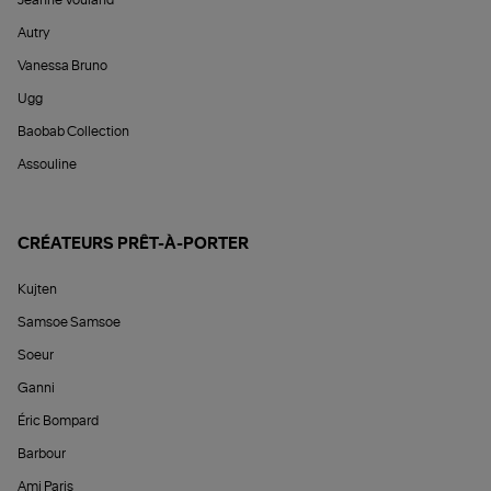
Autry
Vanessa Bruno
Ugg
Baobab Collection
Assouline
CRÉATEURS PRÊT-À-PORTER
Kujten
Samsoe Samsoe
Soeur
Ganni
Éric Bompard
Barbour
Ami Paris