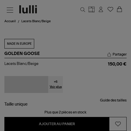
Aller au contenu principal
Accueil
Lacets Blanc/Beige
MADE IN EUROPE
GOLDEN GOOSE
Partager
Lacets
Lacets Blanc/Beige
150,00 €
Blanc/Beige
+
6
Voir plus
Guide des tailles
Taille
unique
Plus que 2 pièces en stock
AJOUTER AU PANIER