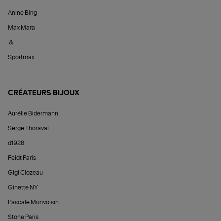
Anine Bing
Max Mara
&
Sportmax
CRÉATEURS BIJOUX
Aurélie Bidermann
Serge Thoraval
d1928
Feidt Paris
Gigi Clozeau
Ginette NY
Pascale Monvoisin
Stone Paris