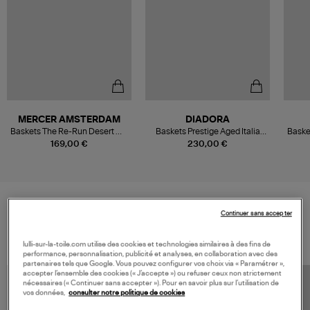
MERCER AMSTERDAM
DIADORA
Baskets The Re-Run Desert Off
Baskets Prestige Aged Italia
Baske
White
Leather Bordeaux
S
169,00 €
230,00 €
Continuer sans accepter
VOS DERNIERS PRODUITS VUS
lulli-sur-la-toile.com utilise des cookies et technologies similaires à des fins de
performance, personnalisation, publicité et analyses, en collaboration avec des
partenaires tels que Google. Vous pouvez configurer vos choix via « Paramétrer »,
accepter l’ensemble des cookies (« J’accepte ») ou refuser ceux non strictement
nécessaires (« Continuer sans accepter »). Pour en savoir plus sur l’utilisation de
vos données,
consulter notre politique de cookies