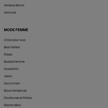
Vanessa Baroni
Vanrycke
MODE FEMME
Choisi pour vous
Best-Sellers
Robes
Baskets femme
Sweatshirt
Jeans
Sacs à main
Bijoux tendances
Doudounes et Parkas
Maison déco