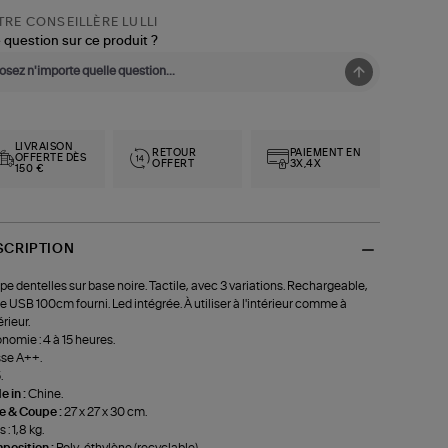
RE CONSEILLÈRE LULLI
 question sur ce produit ?
LIVRAISON
RETOUR
PAIEMENT EN
OFFERTE DÈS
OFFERT
3X,4X
150 €
SCRIPTION
e dentelles sur base noire. Tactile, avec 3 variations. Rechargeable,
e USB 100cm fourni. Led intégrée. À utiliser à l'intérieur comme à
érieur.
nomie : 4 à 15 heures.
se A++.
.
 in :
Chine.
le & Coupe :
27 x 27 x 30 cm.
 : 1,8 kg.
position :
Poly-éthylène (recyclable).