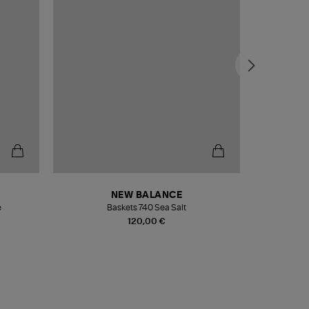
NEW BALANCE
e
Baskets 740 Sea Salt
Veste
120,00 €