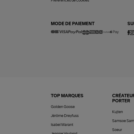
Préférences de cookies
MODE DE PAIEMENT
SU
TOP MARQUES
CRÉATEUR
PORTER
Golden Goose
Kujten
Jérôme Dreyfuss
Samsoe Sam
Isabel Marant
Soeur
Jeanne Vouland