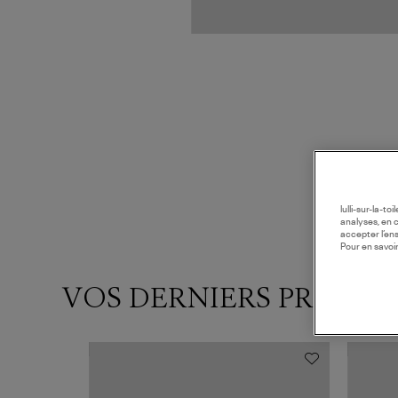
lulli-sur-la-t
analyses, en 
accepter l’en
Pour en savoir
VOS DERNIERS PRODUI