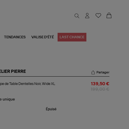
TENDANCES
VALISE D'ÉTÉ
LAST CHANCE
LIER PIERRE
Partager
mpe
e de Table Dentelles Noir, Wide XL
139,50 €
le
199,00 €
telles
r,
le
unique
de
Épuisé