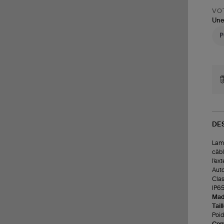
VOT
Une
DE
Lamp
câbl
l'ext
Auto
Clas
IP65
Made
Tail
Poids
Com