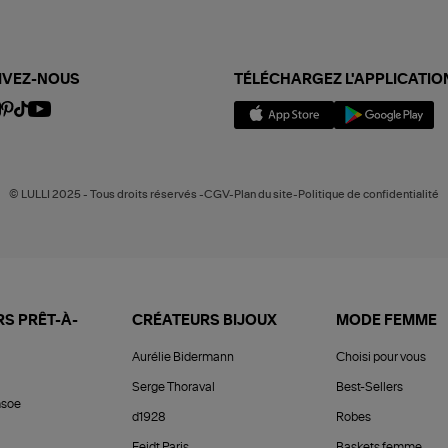
IVEZ-NOUS
TÉLÉCHARGEZ L'APPLICATIO
© LULLI 2025 - Tous droits réservés -CGV-Plan du site-Politique de confidentialité
S PRÊT-À-
CRÉATEURS BIJOUX
MODE FEMME
Aurélie Bidermann
Choisi pour vous
Serge Thoraval
Best-Sellers
soe
d1928
Robes
Feidt Paris
Baskets femme