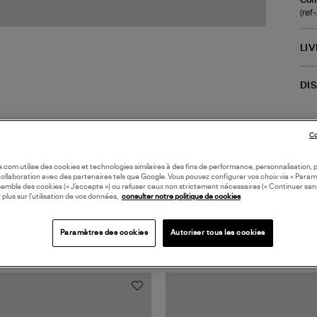
(ref
LI
DI
Co
oile.com utilise des cookies et technologies similaires à des fins de performance, personnalisation, p
collaboration avec des partenaires tels que Google. Vous pouvez configurer vos choix via « Param
semble des cookies (« J’accepte ») ou refuser ceux non strictement nécessaires (« Continuer san
 plus sur l’utilisation de vos données,
consulter notre politique de cookies
TS VUS
Paramètres des cookies
Autoriser tous les cookies