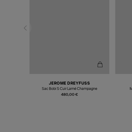
N
JEROME DREYFUSS
te
Sac Bobi S Cuir Lamé Champagne
M
480,00 €