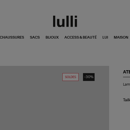
CHAUSSURES
SACS
BIJOUX
ACCESS & BEAUTÉ
LUI
MAISON
ATE
-30%
SOLDES
La
Lamp
de
Tab
Den
Noi
Tail
Wi
XL