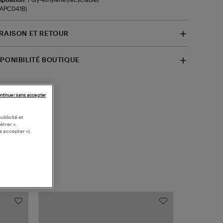
-APC041B)
VRAISON ET RETOUR
SPONIBILITÉ BOUTIQUE
ntinuer sans accepter
ublicité et
étrer »,
s accepter »).