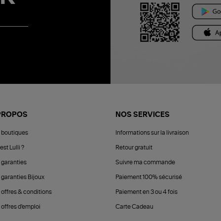
PROPOS
NOS SERVICES
 boutiques
Informations sur la livraison
est Lulli ?
Retour gratuit
 garanties
Suivre ma commande
 garanties Bijoux
Paiement 100% sécurisé
 offres & conditions
Paiement en 3 ou 4 fois
offres d'emploi
Carte Cadeau