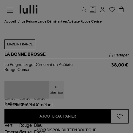
Aller au contenu principal
Accueil
Le Peigne Large Démêlant en Acétate Rouge Cerise
MADE IN FRANCE
LA BONNE BROSSE
Partager
Le
Le Peigne Large Démêlant en Acétate
38,00 €
Peigne
Rouge Cerise
Large
Démêlant
en
Acétate
+
3
Rouge
Voir plus
Cerise
Taille
unique
AJOUTER AU PANIER
VOIR DISPONIBILITÉ EN BOUTIQUE