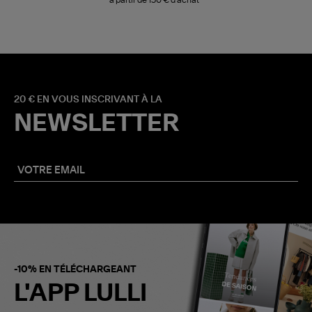
20 € EN VOUS INSCRIVANT À LA
NEWSLETTER
-10% EN TÉLÉCHARGEANT
L'APP LULLI