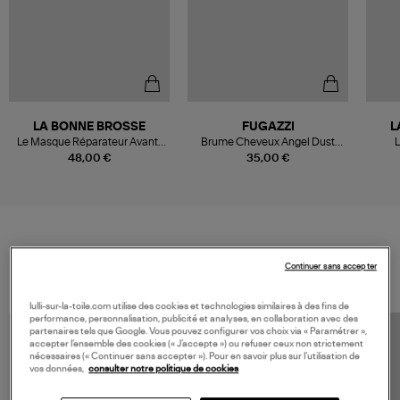
LA BONNE BROSSE
FUGAZZI
L
Le Masque Réparateur Avant-
Brume Cheveux Angel Dust
L
Shampoing Cair
30ml
48,00 €
35,00 €
VOS DERNIERS PRODUITS VUS
Continuer sans accepter
lulli-sur-la-toile.com utilise des cookies et technologies similaires à des fins de
performance, personnalisation, publicité et analyses, en collaboration avec des
partenaires tels que Google. Vous pouvez configurer vos choix via « Paramétrer »,
accepter l’ensemble des cookies (« J’accepte ») ou refuser ceux non strictement
nécessaires (« Continuer sans accepter »). Pour en savoir plus sur l’utilisation de
vos données,
consulter notre politique de cookies