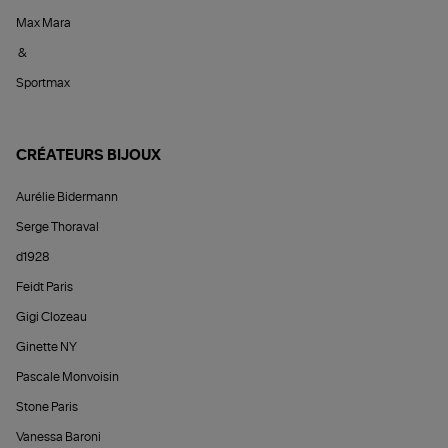
Max Mara
&
Sportmax
CRÉATEURS BIJOUX
Aurélie Bidermann
Serge Thoraval
d1928
Feidt Paris
Gigi Clozeau
Ginette NY
Pascale Monvoisin
Stone Paris
Vanessa Baroni