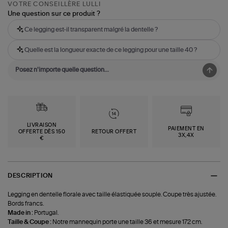
VOTRE CONSEILLÈRE LULLI
Une question sur ce produit ?
Ce legging est-il transparent malgré la dentelle ?
Quelle est la longueur exacte de ce legging pour une taille 40 ?
LIVRAISON
PAIEMENT EN
OFFERTE DÈS 150
RETOUR OFFERT
3X,4X
€
DESCRIPTION
Legging en dentelle florale avec taille élastiquée souple. Coupe très ajustée.
Bords francs.
Made in :
Portugal.
Taille & Coupe :
Notre mannequin porte une taille 36 et mesure 172 cm.