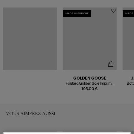
MADE IN EUROPE
MADE 
GOLDEN GOOSE
J
Foulard Golden Soie Imprimé
Bott
Bandana Rouge
195,00 €
VOUS AIMEREZ AUSSI