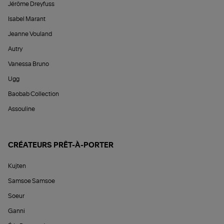
Jérôme Dreyfuss
Isabel Marant
Jeanne Vouland
Autry
Vanessa Bruno
Ugg
Baobab Collection
Assouline
CRÉATEURS PRÊT-À-PORTER
Kujten
Samsoe Samsoe
Soeur
Ganni