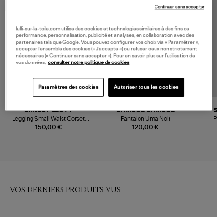
MADE IN EUROPE
Continuer sans accepter
lulli-sur-la-toile.com utilise des cookies et technologies similaires à des fins de
performance, personnalisation, publicité et analyses, en collaboration avec des
partenaires tels que Google. Vous pouvez configurer vos choix via « Paramétrer »,
accepter l’ensemble des cookies (« J’accepte ») ou refuser ceux non strictement
nécessaires (« Continuer sans accepter »). Pour en savoir plus sur l’utilisation de
vos données,
consulter notre politique de cookies
Paramètres des cookies
Autoriser tous les cookies
NOUVEAU CRÉATEUR
ERNEST LEOTY
SAMSOE SAMSOE
Legging Small Waist Corset
Pantalon Uma Noir
P
Cut Dark Grey
150,00 €
120,00 €
VOS DERNIERS PRODUITS VUS