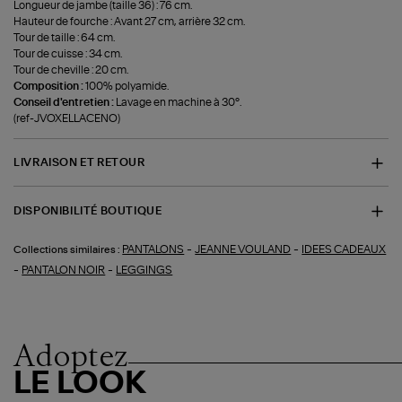
Longueur de jambe (taille 36) : 76 cm.
Hauteur de fourche : Avant 27 cm, arrière 32 cm.
Tour de taille : 64 cm.
Tour de cuisse : 34 cm.
Tour de cheville : 20 cm.
Composition :
100% polyamide.
Conseil d'entretien :
Lavage en machine à 30°.
(ref-JVOXELLACENO)
LIVRAISON ET RETOUR
DISPONIBILITÉ BOUTIQUE
-
-
PANTALONS
JEANNE VOULAND
IDEES CADEAUX
Collections similaires :
-
-
PANTALON NOIR
LEGGINGS
Adoptez
LE LOOK