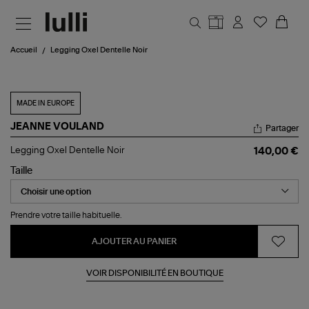
Aller au contenu principal
Accueil
Legging Oxel Dentelle Noir
MADE IN EUROPE
JEANNE VOULAND
Partager
Legging
Legging Oxel Dentelle Noir
140,00 €
Oxel
Dentelle
Taille
Noir
Prendre votre taille habituelle.
AJOUTER AU PANIER
VOIR DISPONIBILITÉ EN BOUTIQUE