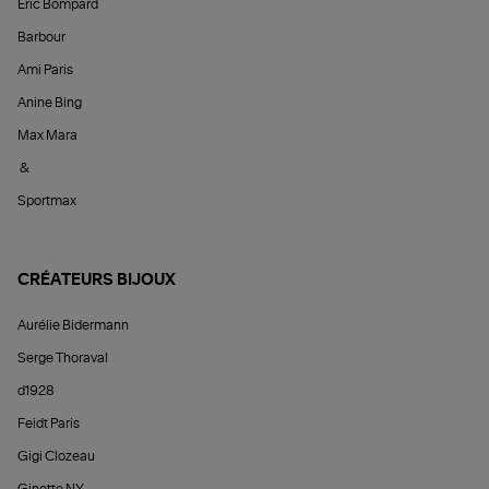
Éric Bompard
Barbour
Ami Paris
Anine Bing
Max Mara
&
Sportmax
CRÉATEURS BIJOUX
Aurélie Bidermann
Serge Thoraval
d1928
Feidt Paris
Gigi Clozeau
Ginette NY