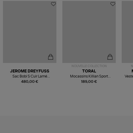
NOUVELLE COLLECTION
N
JEROME DREYFUSS
TORAL
Sac Bobi S Cuir Lamé
Mocassins Killian Sport
Veste
Champagne
Mousse
480,00 €
189,00 €