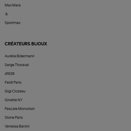
Max Mara
&
Sportmax
CRÉATEURS BIJOUX
Aurélie Bidermann
Serge Thoraval
d1928
Feidt Paris
Gigi Clozeau
Ginette NY
Pascale Monvoisin
Stone Paris
Vanessa Baroni