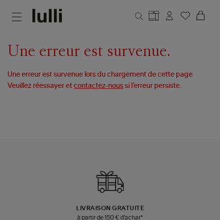
Aller au contenu principal
Une erreur est survenue.
Une erreur est survenue lors du chargement de cette page.
Veuillez réessayer et
contactez-nous
si l’erreur persiste.
LIVRAISON GRATUITE
à partir de 150 € d'achat*