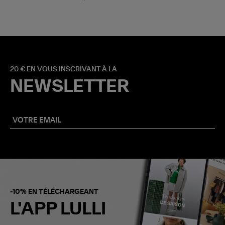
20 € EN VOUS INSCRIVANT À LA
NEWSLETTER
-10% EN TÉLÉCHARGEANT
L'APP LULLI