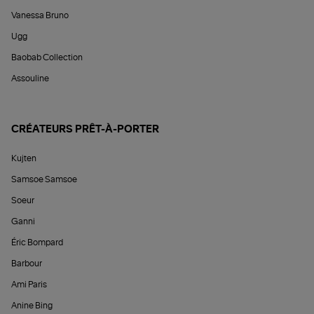
Vanessa Bruno
Ugg
Baobab Collection
Assouline
CRÉATEURS PRÊT-À-PORTER
Kujten
Samsoe Samsoe
Soeur
Ganni
Éric Bompard
Barbour
Ami Paris
Anine Bing