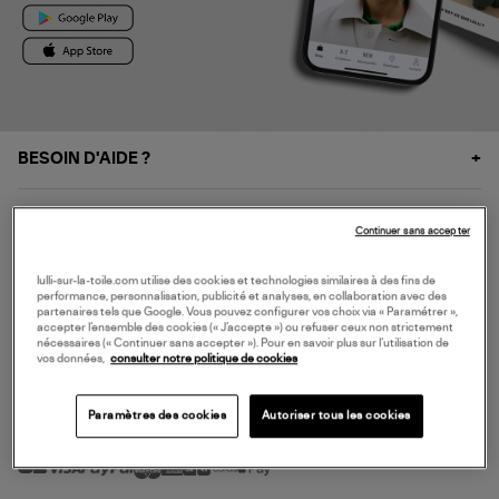
BESOIN D'AIDE ?
À PROPOS
Continuer sans accepter
NOS SERVICES
lulli-sur-la-toile.com utilise des cookies et technologies similaires à des fins de
performance, personnalisation, publicité et analyses, en collaboration avec des
partenaires tels que Google. Vous pouvez configurer vos choix via « Paramétrer »,
accepter l’ensemble des cookies (« J’accepte ») ou refuser ceux non strictement
SERVICE CLIENT
nécessaires (« Continuer sans accepter »). Pour en savoir plus sur l’utilisation de
vos données,
consulter notre politique de cookies
Paramètres des cookies
Autoriser tous les cookies
MODE DE PAIEMENT