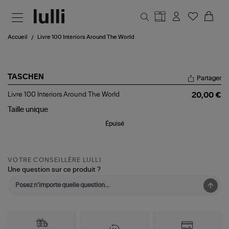
Aller au contenu principal
Accueil
Livre 100 Interiors Around The World
TASCHEN
Partager
Livre
Livre 100 Interiors Around The World
20,00 €
100
Interiors
Taille
unique
Around
Épuisé
The
World
VOTRE CONSEILLÈRE LULLI
Une question sur ce produit ?