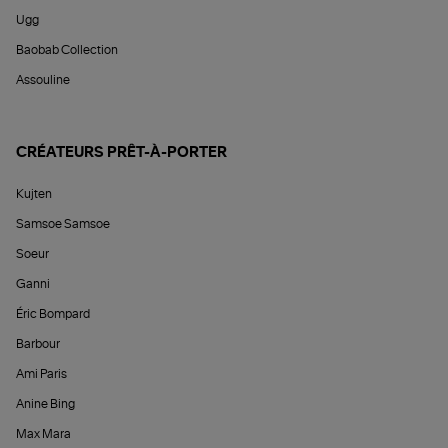
Ugg
Baobab Collection
Assouline
CRÉATEURS PRÊT-À-PORTER
Kujten
Samsoe Samsoe
Soeur
Ganni
Éric Bompard
Barbour
Ami Paris
Anine Bing
Max Mara