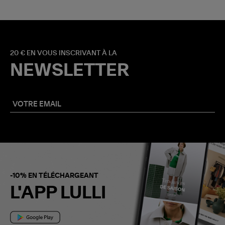
20 € EN VOUS INSCRIVANT À LA
NEWSLETTER
-10% EN TÉLÉCHARGEANT
L'APP LULLI