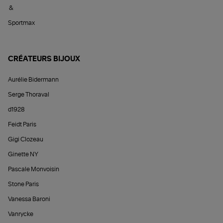
&
Sportmax
CRÉATEURS BIJOUX
Aurélie Bidermann
Serge Thoraval
d1928
Feidt Paris
Gigi Clozeau
Ginette NY
Pascale Monvoisin
Stone Paris
Vanessa Baroni
Vanrycke