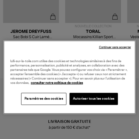
NOUVELLE COLLECTION
N
JEROME DREYFUSS
TORAL
Sac Bobi S Cuir Lamé
Mocassins Killian Sport
Veste
Champagne
Mousse
480,00 €
189,00 €
Continuer sans accepter
lulli-sur-la-toile.com utilise des cookies et technologies similaires à des fins de
performance, personnalisation, publicité et analyses, en collaboration avec des
partenaires tels que Google. Vous pouvez configurer vos choix via « Paramétrer »,
accepter l’ensemble des cookies (« J’accepte ») ou refuser ceux non strictement
nécessaires (« Continuer sans accepter »). Pour en savoir plus sur l’utilisation de
vos données,
consulter notre politique de cookies
Paramètres des cookies
Autoriser tous les cookies
LIVRAISON GRATUITE
à partir de 150 € d'achat*