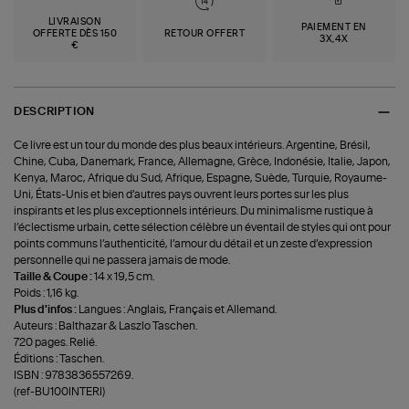
LIVRAISON
PAIEMENT EN
OFFERTE DÈS 150
RETOUR OFFERT
3X,4X
€
DESCRIPTION
Ce livre est un tour du monde des plus beaux intérieurs. Argentine, Brésil,
Chine, Cuba, Danemark, France, Allemagne, Grèce, Indonésie, Italie, Japon,
Kenya, Maroc, Afrique du Sud, Afrique, Espagne, Suède, Turquie, Royaume-
Uni, États-Unis et bien d’autres pays ouvrent leurs portes sur les plus
inspirants et les plus exceptionnels intérieurs. Du minimalisme rustique à
l’éclectisme urbain, cette sélection célèbre un éventail de styles qui ont pour
points communs l’authenticité, l’amour du détail et un zeste d’expression
personnelle qui ne passera jamais de mode.
Taille & Coupe :
14 x 19,5 cm.
Poids : 1,16 kg.
Plus d'infos :
Langues : Anglais, Français et Allemand.
Auteurs : Balthazar & Laszlo Taschen.
720 pages. Relié.
Éditions : Taschen.
ISBN : 9783836557269.
(ref-BU100INTERI)