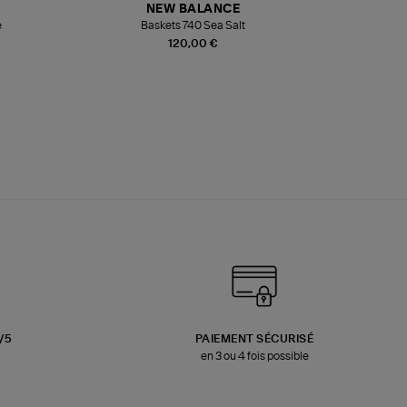
NEW BALANCE
e
Baskets 740 Sea Salt
Veste
120,00 €
3/5
PAIEMENT SÉCURISÉ
en 3 ou 4 fois possible