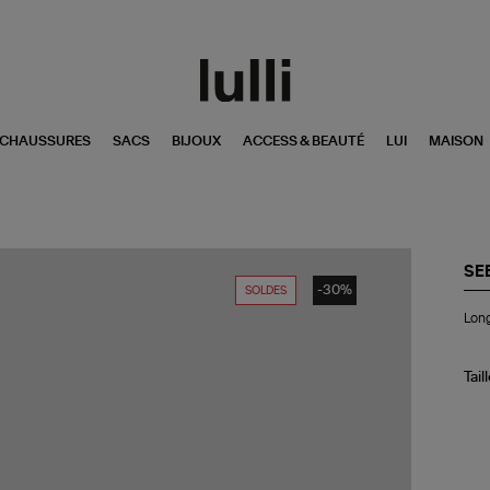
CHAUSSURES
SACS
BIJOUX
ACCESS & BEAUTÉ
LUI
MAISON
SE
-30%
SOLDES
Lo
Long
Por
Ha
Cui
Go
Tail
Du