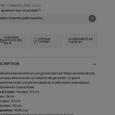
RE CONSEILLÈRE LULLI
 question sur ce produit ?
LIVRAISON
RETOUR
PAIEMENT EN
OFFERTE DÈS
OFFERT
3X,4X
150 €
SCRIPTION
efeuille à bandoulière en cuir grainé rose irisé. Rabat aimanté décoré
 anneau doré orné de cuir tressé et de pampilles. Un grand
artiment avec une poche zippée et un petit porte cartes plaqué.
oulière en chaine dorée.
le & Coupe :
Hauteur : 11,5 cm.
eur : 19 cm.
ondeur : 3,5 cm.
oulière : 52 cm.
position :
100% cuir.
eil d'entretien :
Nettoyage par un spécialiste du cuir.