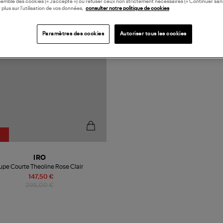
semble des cookies (« J’accepte ») ou refuser ceux non strictement nécessaires (« Continuer san
 plus sur l’utilisation de vos données,
consulter notre politique de cookies
Paramètres des cookies
Autoriser tous les cookies
IRO
upe Courte Theoline Rose Clair
147,50 €
295,00 €