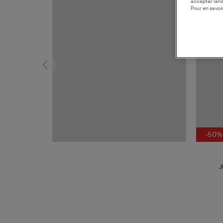
accepter l’en
Pour en savoir
-50%
J