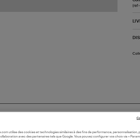
(re
LI
DI
Coll
Co
oile.com utilise des cookies et technologies similaires à des fins de performance, personnalisation, p
collaboration avec des partenaires tels que Google. Vous pouvez configurer vos choix via « Param