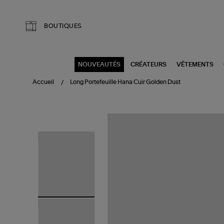
Aller au contenu principal
BOUTIQUES
NOUVEAUTÉS
CRÉATEURS
VÊTEMENTS
Accueil
Long Portefeuille Hana Cuir Golden Dust