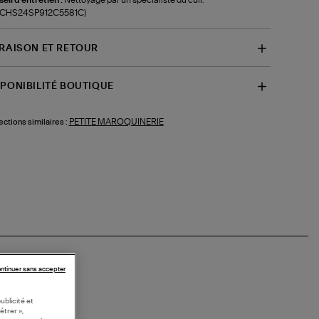
f-CHS24SP912C5581C)
VRAISON ET RETOUR
SPONIBILITÉ BOUTIQUE
PETITE MAROQUINERIE
ections similaires :
ntinuer sans accepter
ublicité et
étrer »,