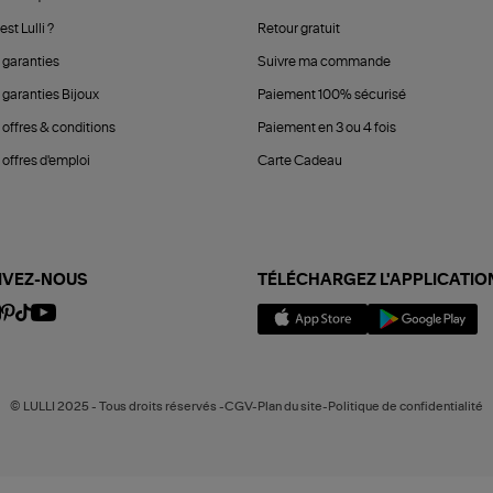
est Lulli ?
Retour gratuit
 garanties
Suivre ma commande
 garanties Bijoux
Paiement 100% sécurisé
 offres & conditions
Paiement en 3 ou 4 fois
offres d'emploi
Carte Cadeau
IVEZ-NOUS
TÉLÉCHARGEZ L'APPLICATIO
© LULLI 2025 - Tous droits réservés -CGV-Plan du site-Politique de confidentialité