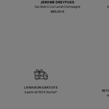
JEROME DREYFUSS
te
Sac Bobi S Cuir Lamé Champagne
M
480,00 €
LIVRAISON GRATUITE
RET
à partir de 150 € d'achat*
d