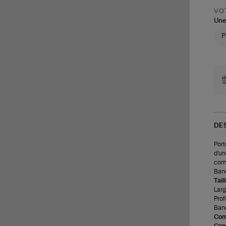
VOT
Une
DE
Port
d'un
comp
Band
Tail
Larg
Prof
Band
Com
Cons