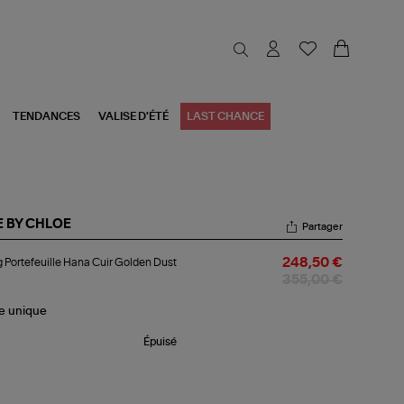
TENDANCES
VALISE D'ÉTÉ
LAST CHANCE
E BY CHLOE
Partager
ng
 Portefeuille Hana Cuir Golden Dust
248,50 €
tefeuille
na
355,00 €
r
lden
le
unique
st
Épuisé