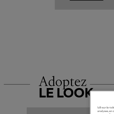
Adoptez
LE LOOK
lulli-sur-la-t
analyses, en 