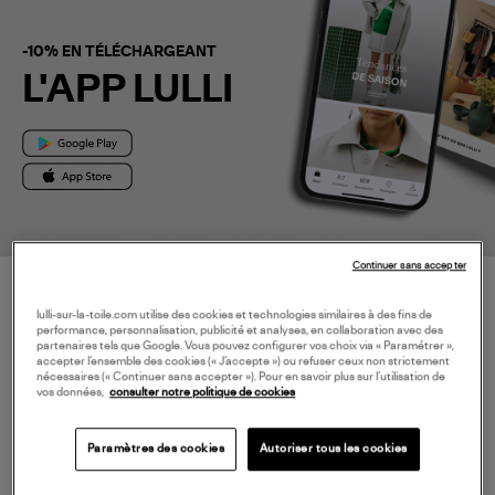
-10% EN TÉLÉCHARGEANT
L'APP LULLI
Continuer sans accepter
BESOIN D'AIDE ?
lulli-sur-la-toile.com utilise des cookies et technologies similaires à des fins de
performance, personnalisation, publicité et analyses, en collaboration avec des
À PROPOS
partenaires tels que Google. Vous pouvez configurer vos choix via « Paramétrer »,
accepter l’ensemble des cookies (« J’accepte ») ou refuser ceux non strictement
nécessaires (« Continuer sans accepter »). Pour en savoir plus sur l’utilisation de
vos données,
consulter notre politique de cookies
NOS SERVICES
Paramètres des cookies
Autoriser tous les cookies
SERVICE CLIENT