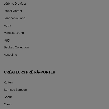
Jérôme Dreyfuss
Isabel Marant
Jeanne Vouland
Autry
Vanessa Bruno
Ugg
Baobab Collection
Assouline
CRÉATEURS PRÊT-À-PORTER
Kujten
Samsoe Samsoe
Soeur
Ganni