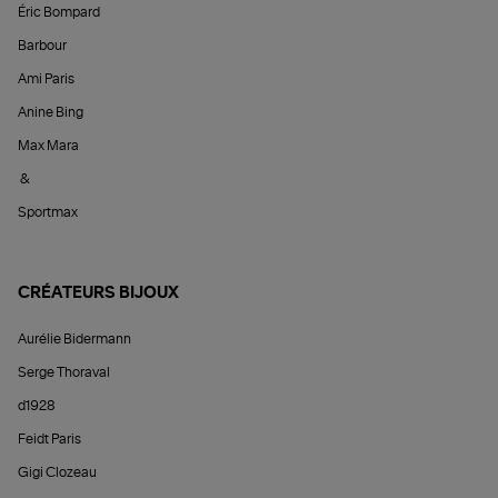
Éric Bompard
Barbour
Ami Paris
Anine Bing
Max Mara
&
Sportmax
CRÉATEURS BIJOUX
Aurélie Bidermann
Serge Thoraval
d1928
Feidt Paris
Gigi Clozeau