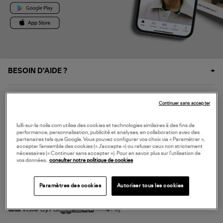
BESOIN D'AIDE ?
À PROPOS
Continuer sans accepter
NOS SERVICES
lulli-sur-la-toile.com utilise des cookies et technologies similaires à des fins de
performance, personnalisation, publicité et analyses, en collaboration avec des
partenaires tels que Google. Vous pouvez configurer vos choix via « Paramétrer »,
accepter l’ensemble des cookies (« J’accepte ») ou refuser ceux non strictement
SERVICE CLIENT
nécessaires (« Continuer sans accepter »). Pour en savoir plus sur l’utilisation de
vos données,
consulter notre politique de cookies
Paramètres des cookies
Autoriser tous les cookies
MODE DE PAIEMENT