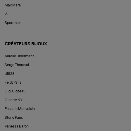
Max Mara
&
Sportmax
CRÉATEURS BIJOUX
Aurélie Bidermann
Serge Thoraval
d1928
Feidt Paris
Gigi Clozeau
Ginette NY
Pascale Monvoisin
Stone Paris
Vanessa Baroni