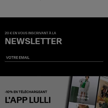
20 € EN VOUS INSCRIVANT À LA
NEWSLETTER
-10% EN TÉLÉCHARGEANT
L'APP LULLI