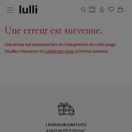
Aller au contenu principal
Une erreur est survenue.
Une erreur est survenue lors du chargement de cette page.
Veuillez réessayer et
contactez-nous
si l’erreur persiste.
LIVRAISON GRATUITE
à partir de 150 € d'achat*