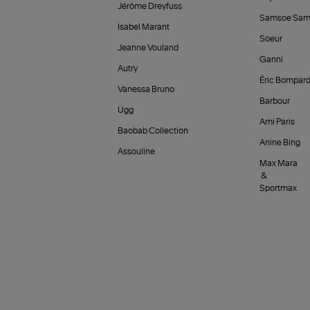
Jérôme Dreyfuss
Samsoe Sam
Isabel Marant
Soeur
Jeanne Vouland
Ganni
Autry
Éric Bompar
Vanessa Bruno
Barbour
Ugg
Ami Paris
Baobab Collection
Anine Bing
Assouline
Max Mara
&
Sportmax