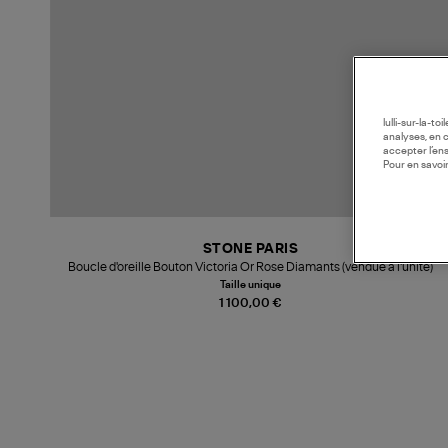
lulli-sur-la-t
analyses, en 
accepter l’en
Pour en savoir
STONE PARIS
Boucle d'oreille Bouton Victoria Or Rose Diamants (vendue à l'unité)
Taille unique
1 100,00 €