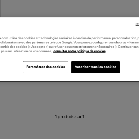
Co
oile.com utilise des cookies et technologies similaires à des fins de performance, personnalisation, p
collaboration avec des partenaires tels que Google. Vous pouvez configurer vos choix via « Param
semble des cookies (« J’accepte ») ou refuser ceux non strictement nécessaires (« Continuer san
 plus sur l’utilisation de vos données,
consulter notre politique de cookies
Paramètres des cookies
Autoriser tous les cookies
1 produits sur 1