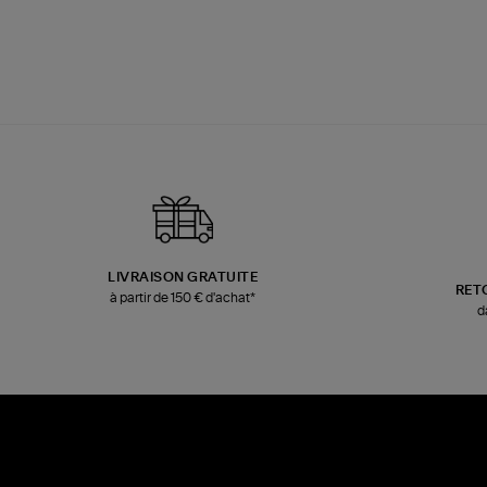
LIVRAISON GRATUITE
RET
à partir de 150 € d'achat*
d