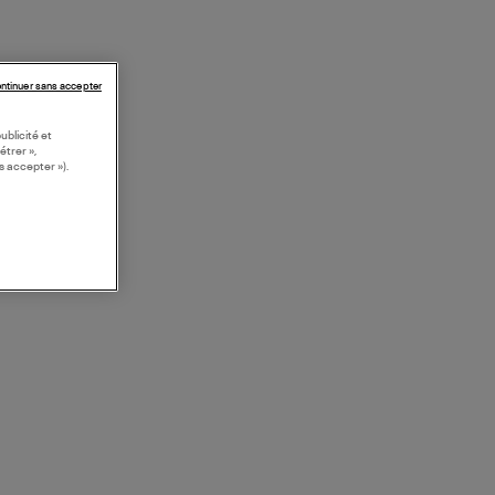
ntinuer sans accepter
ublicité et
étrer »,
s accepter »).