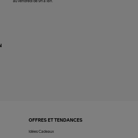
au vendredi de 9h à 18h.
N
OFFRES ET TENDANCES
Idées Cadeaux