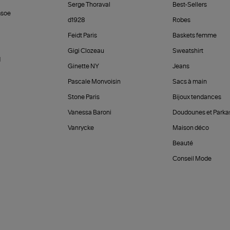
Serge Thoraval
Best-Sellers
soe
d1928
Robes
Feidt Paris
Baskets femme
Gigi Clozeau
Sweatshirt
d
Ginette NY
Jeans
Pascale Monvoisin
Sacs à main
Stone Paris
Bijoux tendances
Vanessa Baroni
Doudounes et Parka
Vanrycke
Maison déco
Beauté
Conseil Mode