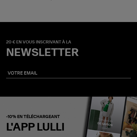
20 € EN VOUS INSCRIVANT À LA
NEWSLETTER
-10% EN TÉLÉCHARGEANT
L'APP LULLI