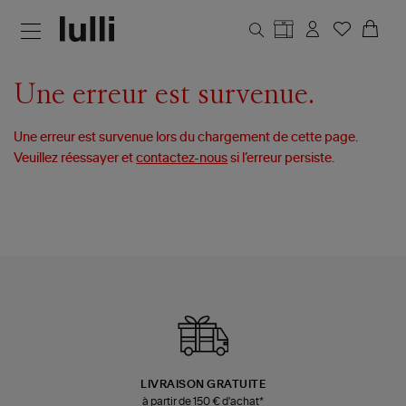
Aller au contenu principal
Une erreur est survenue.
Une erreur est survenue lors du chargement de cette page.
Veuillez réessayer et
contactez-nous
si l’erreur persiste.
LIVRAISON GRATUITE
à partir de 150 € d'achat*