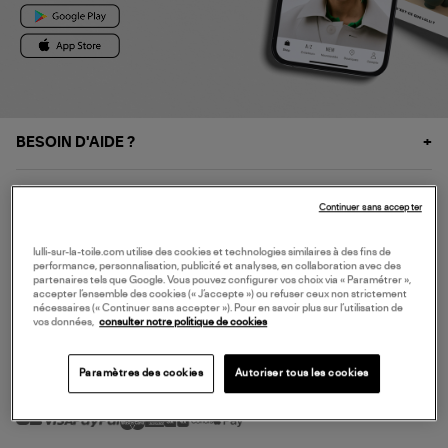
BESOIN D'AIDE ?
À PROPOS
Continuer sans accepter
NOS SERVICES
lulli-sur-la-toile.com utilise des cookies et technologies similaires à des fins de
performance, personnalisation, publicité et analyses, en collaboration avec des
partenaires tels que Google. Vous pouvez configurer vos choix via « Paramétrer »,
accepter l’ensemble des cookies (« J’accepte ») ou refuser ceux non strictement
SERVICE CLIENT
nécessaires (« Continuer sans accepter »). Pour en savoir plus sur l’utilisation de
vos données,
consulter notre politique de cookies
Paramètres des cookies
Autoriser tous les cookies
MODE DE PAIEMENT