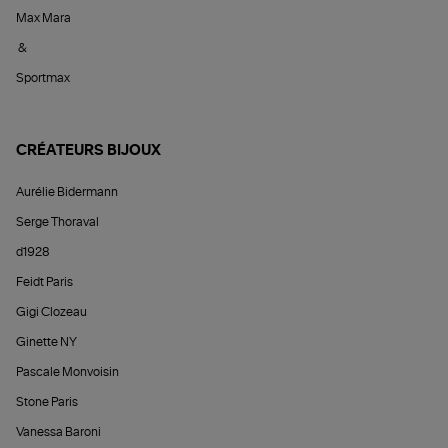
Max Mara
&
Sportmax
CRÉATEURS BIJOUX
Aurélie Bidermann
Serge Thoraval
d1928
Feidt Paris
Gigi Clozeau
Ginette NY
Pascale Monvoisin
Stone Paris
Vanessa Baroni