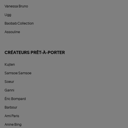
Vanessa Bruno
Ugg
Baobab Collection
Assouline
CRÉATEURS PRÊT-À-PORTER
Kujten
Samsoe Samsoe
Soeur
Ganni
Éric Bompard
Barbour
Ami Paris
Anine Bing