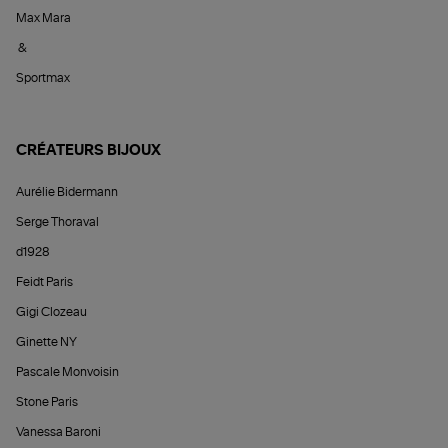
Max Mara
&
Sportmax
CRÉATEURS BIJOUX
Aurélie Bidermann
Serge Thoraval
d1928
Feidt Paris
Gigi Clozeau
Ginette NY
Pascale Monvoisin
Stone Paris
Vanessa Baroni