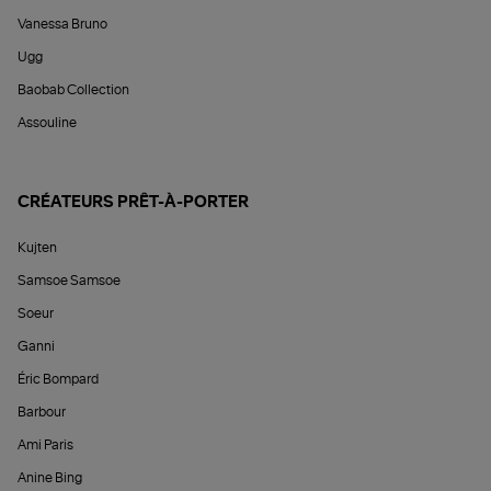
Vanessa Bruno
Ugg
Baobab Collection
Assouline
CRÉATEURS PRÊT-À-PORTER
Kujten
Samsoe Samsoe
Soeur
Ganni
Éric Bompard
Barbour
Ami Paris
Anine Bing