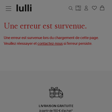
Aller au contenu principal
Une erreur est survenue.
Une erreur est survenue lors du chargement de cette page.
Veuillez réessayer et
contactez-nous
si l’erreur persiste.
LIVRAISON GRATUITE
à partir de 150 € d'achat*