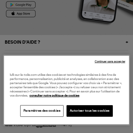
BESOIN D'AIDE ?
À PROPOS
Continuer sans accepter
NOS SERVICES
lulli-sur-la-toile.com utilise des cookies et technologies similaires à des fins de
performance, personnalisation, publicité et analyses, en collaboration avec des
partenaires tels que Google. Vous pouvez configurer vos choix via « Paramétrer »,
accepter l’ensemble des cookies (« J’accepte ») ou refuser ceux non strictement
SERVICE CLIENT
nécessaires (« Continuer sans accepter »). Pour en savoir plus sur l’utilisation de
vos données,
consulter notre politique de cookies
Paramètres des cookies
Autoriser tous les cookies
MODE DE PAIEMENT