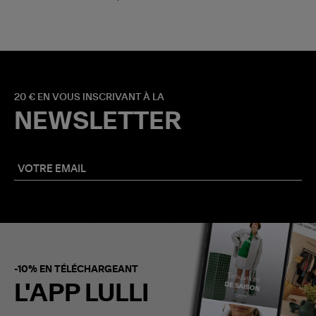
20 € EN VOUS INSCRIVANT À LA
NEWSLETTER
-10% EN TÉLÉCHARGEANT
L'APP LULLI